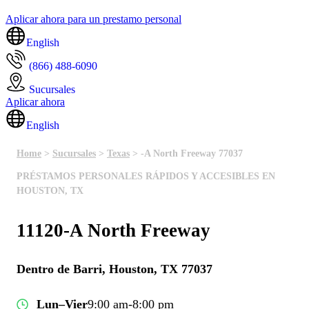
Aplicar ahora para un prestamo personal
English
(866) 488-6090
Sucursales
Aplicar ahora
English
Home
>
Sucursales
>
Texas
> -A North Freeway 77037
PRÉSTAMOS PERSONALES RÁPIDOS Y ACCESIBLES EN
HOUSTON, TX
11120-A North Freeway
Dentro de Barri, Houston, TX 77037
Lun–Vier
9:00 am-8:00 pm