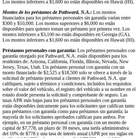
Los montos inferiores a $1,600 no están disponibles en Hawái (HI).
Montos de los préstamos de Pathward, N.A.:
Los montos
financiados para los préstamos personales sin garantía varían entre
$300 y $10,000. Los montos superiores a $6,000 no están
disponibles para quienes toman un préstamo por primera vez. Los
montos inferiores a $3,100 no están disponibles en Georgia (GA).
Los montos inferiores a $1,600 no están disponibles en Hawaii (HI).
Préstamos personales con garantía:
Los préstamos personales con
garantía otorgado por Pathward, N.A. están disponibles para los
residentes de: Arizona, California, Florida, Illinois, Nevada, New
Jersey, Texas, Utah. Un préstamo personal con garantía con un
monto financiado de $2,525 a $18,500 solo se ofrece a través de la
solicitud de préstamo personal a clientes de Pathward, N.A. que
califiquen, sujeto a términos y condiciones, incluidos los requisitos
sobre el valor del vehículo, el registro del vehículo a su nombre en el
estado donde presenta la solicitud y comprobante de seguro. Las
tasas APR más bajas para los préstamos personales con garantía
están disponibles únicamente para los solicitantes que califican tanto
para préstamos con garantía como para préstamos sin garantía; la
mayoría de los solicitantes aprobados califican para ambos. Por
ejemplo, en un préstamo personal con garantía con un monto de
capital de $7,778, un plazo de 39 meses, una tarifa administrativa
del 10% de $778 y una tasa de interés anual (APR por sus siglas en