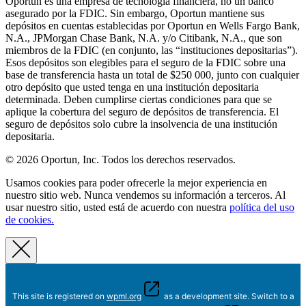
Oportun es una empresa de tecnología financiera, no un banco
asegurado por la FDIC. Sin embargo, Oportun mantiene sus
depósitos en cuentas establecidas por Oportun en Wells Fargo Bank,
N.A., JPMorgan Chase Bank, N.A. y/o Citibank, N.A., que son
miembros de la FDIC (en conjunto, las “instituciones depositarias”).
Esos depósitos son elegibles para el seguro de la FDIC sobre una
base de transferencia hasta un total de $250 000, junto con cualquier
otro depósito que usted tenga en una institución depositaria
determinada. Deben cumplirse ciertas condiciones para que se
aplique la cobertura del seguro de depósitos de transferencia. El
seguro de depósitos solo cubre la insolvencia de una institución
depositaria.
© 2026 Oportun, Inc. Todos los derechos reservados.
Usamos cookies para poder ofrecerle la mejor experiencia en
nuestro sitio web. Nunca vendemos su información a terceros. Al
usar nuestro sitio, usted está de acuerdo con nuestra
política del uso
de cookies.
This site is registered on
wpml.org
as a development site. Switch to a