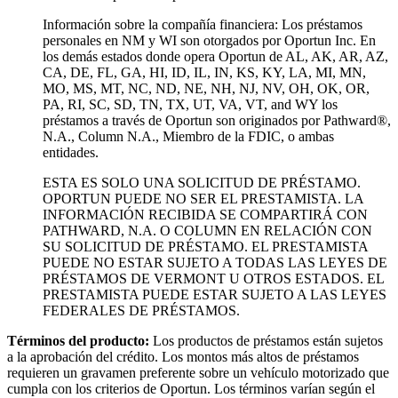
Información sobre la compañía financiera: Los préstamos
personales en NM y WI son otorgados por Oportun Inc. En
los demás estados donde opera Oportun de
AL, AK, AR, AZ,
CA, DE, FL, GA, HI, ID, IL, IN, KS, KY, LA, MI, MN,
MO, MS, MT, NC, ND, NE, NH, NJ, NV, OH, OK, OR,
PA, RI, SC, SD, TN, TX, UT, VA, VT, and WY los
préstamos a través de Oportun son originados por Pathward®,
N.A., Column N.A., Miembro de la FDIC, o ambas
entidades.
ESTA ES SOLO UNA SOLICITUD DE PRÉSTAMO.
OPORTUN PUEDE NO SER EL PRESTAMISTA. LA
INFORMACIÓN RECIBIDA SE COMPARTIRÁ CON
PATHWARD, N.A. O COLUMN EN RELACIÓN CON
SU SOLICITUD DE PRÉSTAMO. EL PRESTAMISTA
PUEDE NO ESTAR SUJETO A TODAS LAS LEYES DE
PRÉSTAMOS DE VERMONT U OTROS ESTADOS. EL
PRESTAMISTA PUEDE ESTAR SUJETO A LAS LEYES
FEDERALES DE PRÉSTAMOS.
Términos del producto:
Los productos de préstamos están sujetos
a la aprobación del crédito. Los montos más altos de préstamos
requieren un gravamen preferente sobre un vehículo motorizado que
cumpla con los criterios de Oportun. Los términos varían según el