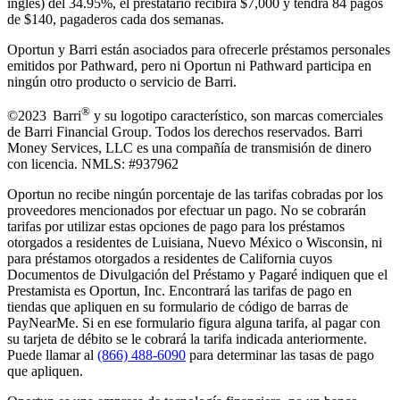
inglés) del 34.95%, el prestatario recibirá $7,000 y tendrá 84 pagos
de $140, pagaderos cada dos semanas.
Oportun y Barri están asociados para ofrecerle préstamos personales
emitidos por Pathward, pero ni Oportun ni Pathward participa en
ningún otro producto o servicio de Barri.
®
©2023 Barri
y su logotipo característico, son marcas comerciales
de Barri Financial Group
.
Todos los derechos reservados. Barri
Money Services, LLC es una compañía de transmisión de dinero
con licencia. NMLS: #937962
Oportun no recibe ningún porcentaje de las tarifas cobradas por los
proveedores mencionados por efectuar un pago. No se cobrarán
tarifas por utilizar estas opciones de pago para los préstamos
otorgados a residentes de Luisiana, Nuevo México o Wisconsin, ni
para préstamos otorgados a residentes de California cuyos
Documentos de Divulgación del Préstamo y Pagaré indiquen que el
Prestamista es Oportun, Inc. Encontrará las tarifas de pago en
tiendas que apliquen en su formulario de código de barras de
PayNearMe. Si en ese formulario figura alguna tarifa, al pagar con
su tarjeta de débito se le cobrará la tarifa indicada anteriormente.
Puede llamar al
(866) 488-6090
para determinar las tasas de pago
que apliquen.