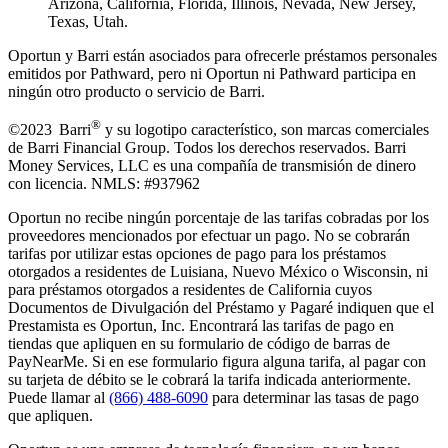
Arizona, California, Florida, Illinois, Nevada, New Jersey,
Texas, Utah.
Oportun y Barri están asociados para ofrecerle préstamos personales
emitidos por Pathward, pero ni Oportun ni Pathward participa en
ningún otro producto o servicio de Barri.
®
©2023 Barri
y su logotipo característico, son marcas comerciales
de Barri Financial Group
.
Todos los derechos reservados. Barri
Money Services, LLC es una compañía de transmisión de dinero
con licencia. NMLS: #937962
Oportun no recibe ningún porcentaje de las tarifas cobradas por los
proveedores mencionados por efectuar un pago. No se cobrarán
tarifas por utilizar estas opciones de pago para los préstamos
otorgados a residentes de Luisiana, Nuevo México o Wisconsin, ni
para préstamos otorgados a residentes de California cuyos
Documentos de Divulgación del Préstamo y Pagaré indiquen que el
Prestamista es Oportun, Inc. Encontrará las tarifas de pago en
tiendas que apliquen en su formulario de código de barras de
PayNearMe. Si en ese formulario figura alguna tarifa, al pagar con
su tarjeta de débito se le cobrará la tarifa indicada anteriormente.
Puede llamar al
(866) 488-6090
para determinar las tasas de pago
que apliquen.