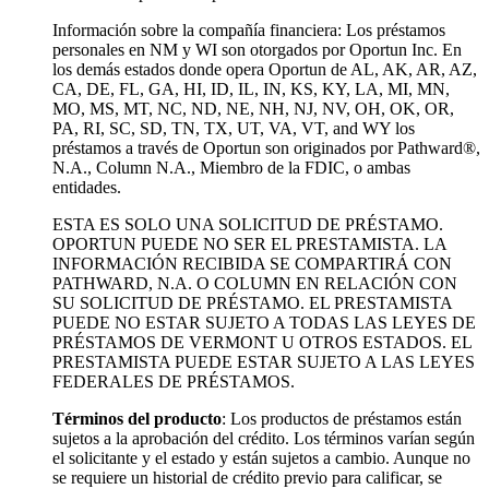
Información sobre la compañía financiera: Los préstamos
personales en NM y WI son otorgados por Oportun Inc. En
los demás estados donde opera Oportun de
AL, AK, AR, AZ,
CA, DE, FL, GA, HI, ID, IL, IN, KS, KY, LA, MI, MN,
MO, MS, MT, NC, ND, NE, NH, NJ, NV, OH, OK, OR,
PA, RI, SC, SD, TN, TX, UT, VA, VT, and WY los
préstamos a través de Oportun son originados por Pathward®,
N.A., Column N.A., Miembro de la FDIC, o ambas
entidades.
ESTA ES SOLO UNA SOLICITUD DE PRÉSTAMO.
OPORTUN PUEDE NO SER EL PRESTAMISTA. LA
INFORMACIÓN RECIBIDA SE COMPARTIRÁ CON
PATHWARD, N.A. O COLUMN EN RELACIÓN CON
SU SOLICITUD DE PRÉSTAMO. EL PRESTAMISTA
PUEDE NO ESTAR SUJETO A TODAS LAS LEYES DE
PRÉSTAMOS DE VERMONT U OTROS ESTADOS. EL
PRESTAMISTA PUEDE ESTAR SUJETO A LAS LEYES
FEDERALES DE PRÉSTAMOS.
Términos del producto
: Los productos de préstamos están
sujetos a la aprobación del crédito. Los términos varían según
el solicitante y el estado y están sujetos a cambio. Aunque no
se requiere un historial de crédito previo para calificar, se