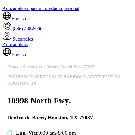
Aplicar ahora para un prestamo personal
English
(866) 488-6090
Sucursales
Aplicar ahora
English
Home
>
Sucursales
>
Texas
> North Fwy. 77037
PRÉSTAMOS PERSONALES RÁPIDOS Y ACCESIBLES EN
HOUSTON, TX
10998 North Fwy.
Dentro de Barri, Houston, TX 77037
Lun–Vier
9:00 am-8:00 pm