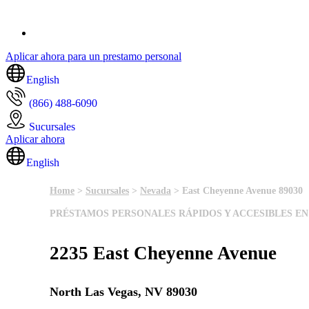
Aplicar ahora para un prestamo personal
English
(866) 488-6090
Sucursales
Aplicar ahora
English
Home
>
Sucursales
>
Nevada
> East Cheyenne Avenue 89030
PRÉSTAMOS PERSONALES RÁPIDOS Y ACCESIBLES EN
2235 East Cheyenne Avenue
North Las Vegas, NV 89030