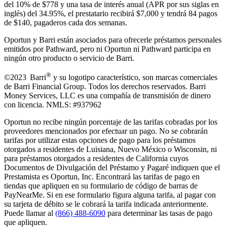
del 10% de $778 y una tasa de interés anual (APR por sus siglas en
inglés) del 34.95%, el prestatario recibirá $7,000 y tendrá 84 pagos
de $140, pagaderos cada dos semanas.
Oportun y Barri están asociados para ofrecerle préstamos personales
emitidos por Pathward, pero ni Oportun ni Pathward participa en
ningún otro producto o servicio de Barri.
®
©2023 Barri
y su logotipo característico, son marcas comerciales
de Barri Financial Group
.
Todos los derechos reservados. Barri
Money Services, LLC es una compañía de transmisión de dinero
con licencia. NMLS: #937962
Oportun no recibe ningún porcentaje de las tarifas cobradas por los
proveedores mencionados por efectuar un pago. No se cobrarán
tarifas por utilizar estas opciones de pago para los préstamos
otorgados a residentes de Luisiana, Nuevo México o Wisconsin, ni
para préstamos otorgados a residentes de California cuyos
Documentos de Divulgación del Préstamo y Pagaré indiquen que el
Prestamista es Oportun, Inc. Encontrará las tarifas de pago en
tiendas que apliquen en su formulario de código de barras de
PayNearMe. Si en ese formulario figura alguna tarifa, al pagar con
su tarjeta de débito se le cobrará la tarifa indicada anteriormente.
Puede llamar al
(866) 488-6090
para determinar las tasas de pago
que apliquen.