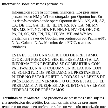
Información sobre préstamos personales
Información sobre la compañía financiera: Los préstamos
personales en NM y WI son otorgados por Oportun Inc. En
los demás estados donde opera Oportun de
AL, AK, AR, AZ,
CA, DE, FL, GA, HI, ID, IL, IN, KS, KY, LA, MI, MN,
MO, MS, MT, NC, ND, NE, NH, NJ, NV, OH, OK, OR,
PA, RI, SC, SD, TN, TX, UT, VA, VT, and WY los
préstamos a través de Oportun son originados por Pathward®,
N.A., Column N.A., Miembro de la FDIC, o ambas
entidades.
ESTA ES SOLO UNA SOLICITUD DE PRÉSTAMO.
OPORTUN PUEDE NO SER EL PRESTAMISTA. LA
INFORMACIÓN RECIBIDA SE COMPARTIRÁ CON
PATHWARD, N.A. O COLUMN EN RELACIÓN CON
SU SOLICITUD DE PRÉSTAMO. EL PRESTAMISTA
PUEDE NO ESTAR SUJETO A TODAS LAS LEYES DE
PRÉSTAMOS DE VERMONT U OTROS ESTADOS. EL
PRESTAMISTA PUEDE ESTAR SUJETO A LAS LEYES
FEDERALES DE PRÉSTAMOS.
Términos del producto:
Los productos de préstamos están sujetos
a la aprobación del crédito. Los montos más altos de préstamos
requieren un gravamen preferente sobre un vehículo motorizado que