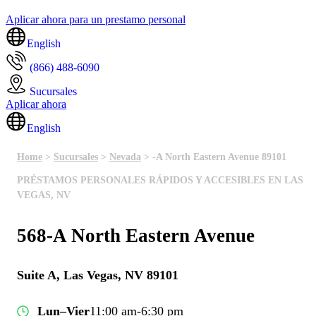
Aplicar ahora para un prestamo personal
English
(866) 488-6090
Sucursales
Aplicar ahora
English
Home
>
Sucursales
>
Nevada
> -A North Eastern Avenue 89101
PRÉSTAMOS PERSONALES RÁPIDOS Y ACCESIBLES EN LAS
VEGAS, NV
568-A North Eastern Avenue
Suite A, Las Vegas, NV 89101
Lun–Vier
11:00 am-6:30 pm