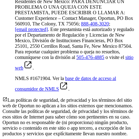
Residentes de New Mexico: PARA DENUNCIAR UN
PROBLEMA O UNA QUEJA CON ESTE
PRESTAMISTA, PUEDE ESCRIBIR O LLAMAR A:
Customer Experience – Contact Manager, Oportun, PO Box
560910, The Colony, TX 75056;
888-408-3020
;
[email protected]
. Este prestamista está autorizado y regulado
por el Departamento de Regulación y Licencias de New
Mexico, División de Instituciones Financieras, PO Box
25101, 2550 Cerrillos Road, Santa Fe, New Mexico 87504.
Para reportar cualquier problema o queja no resueltos,
comuníquese con la división al
505-476-4885
o visite el
sitio
web
.
NMLS #1671904. Ver la
base de datos de acceso al
consumidor de NMLS
.
Las políticas de seguridad, de privacidad y los términos del sitio
web de Oportun no aplican a los sitios externos que mencionamos.
Consulte las políticas de seguridad, de privacidad y los términos de
esos sitios de Internet para saber cómo son pertinentes en su caso.
Oportun no es responsable de (ni proporciona) ningún producto,
servicio o contenido en este sitio o app tercero, a excepción de los
productos y servicios que explícitamente llevan nuestro nombre.