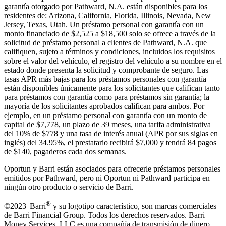
garantía otorgado por Pathward, N.A. están disponibles para los
residentes de: Arizona, California, Florida, Illinois, Nevada, New
Jersey, Texas, Utah. Un préstamo personal con garantía con un
monto financiado de $2,525 a $18,500 solo se ofrece a través de la
solicitud de préstamo personal a clientes de Pathward, N.A. que
califiquen, sujeto a términos y condiciones, incluidos los requisitos
sobre el valor del vehículo, el registro del vehículo a su nombre en el
estado donde presenta la solicitud y comprobante de seguro. Las
tasas APR más bajas para los préstamos personales con garantía
están disponibles únicamente para los solicitantes que califican tanto
para préstamos con garantía como para préstamos sin garantía; la
mayoría de los solicitantes aprobados califican para ambos. Por
ejemplo, en un préstamo personal con garantía con un monto de
capital de $7,778, un plazo de 39 meses, una tarifa administrativa
del 10% de $778 y una tasa de interés anual (APR por sus siglas en
inglés) del 34.95%, el prestatario recibirá $7,000 y tendrá 84 pagos
de $140, pagaderos cada dos semanas.
Oportun y Barri están asociados para ofrecerle préstamos personales
emitidos por Pathward, pero ni Oportun ni Pathward participa en
ningún otro producto o servicio de Barri.
®
©2023 Barri
y su logotipo característico, son marcas comerciales
de Barri Financial Group
.
Todos los derechos reservados. Barri
Money Services, LLC es una compañía de transmisión de dinero