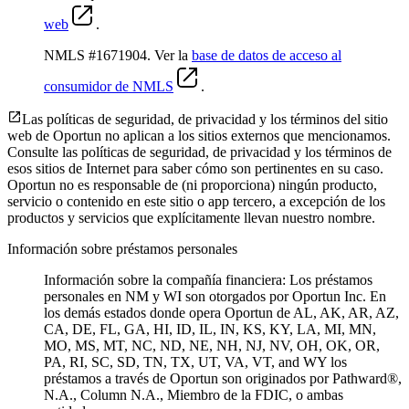
web
.
NMLS #1671904. Ver la
base de datos de acceso al
consumidor de NMLS
.
Las políticas de seguridad, de privacidad y los términos del sitio
web de Oportun no aplican a los sitios externos que mencionamos.
Consulte las políticas de seguridad, de privacidad y los términos de
esos sitios de Internet para saber cómo son pertinentes en su caso.
Oportun no es responsable de (ni proporciona) ningún producto,
servicio o contenido en este sitio o app tercero, a excepción de los
productos y servicios que explícitamente llevan nuestro nombre.
Información sobre préstamos personales
Información sobre la compañía financiera: Los préstamos
personales en NM y WI son otorgados por Oportun Inc. En
los demás estados donde opera Oportun de
AL, AK, AR, AZ,
CA, DE, FL, GA, HI, ID, IL, IN, KS, KY, LA, MI, MN,
MO, MS, MT, NC, ND, NE, NH, NJ, NV, OH, OK, OR,
PA, RI, SC, SD, TN, TX, UT, VA, VT, and WY los
préstamos a través de Oportun son originados por Pathward®,
N.A., Column N.A., Miembro de la FDIC, o ambas