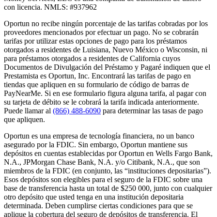
con licencia. NMLS: #937962
Oportun no recibe ningún porcentaje de las tarifas cobradas por los
proveedores mencionados por efectuar un pago. No se cobrarán
tarifas por utilizar estas opciones de pago para los préstamos
otorgados a residentes de Luisiana, Nuevo México o Wisconsin, ni
para préstamos otorgados a residentes de California cuyos
Documentos de Divulgación del Préstamo y Pagaré indiquen que el
Prestamista es Oportun, Inc. Encontrará las tarifas de pago en
tiendas que apliquen en su formulario de código de barras de
PayNearMe. Si en ese formulario figura alguna tarifa, al pagar con
su tarjeta de débito se le cobrará la tarifa indicada anteriormente.
Puede llamar al
(866) 488-6090
para determinar las tasas de pago
que apliquen.
Oportun es una empresa de tecnología financiera, no un banco
asegurado por la FDIC. Sin embargo, Oportun mantiene sus
depósitos en cuentas establecidas por Oportun en Wells Fargo Bank,
N.A., JPMorgan Chase Bank, N.A. y/o Citibank, N.A., que son
miembros de la FDIC (en conjunto, las “instituciones depositarias”).
Esos depósitos son elegibles para el seguro de la FDIC sobre una
base de transferencia hasta un total de $250 000, junto con cualquier
otro depósito que usted tenga en una institución depositaria
determinada. Deben cumplirse ciertas condiciones para que se
aplique la cobertura del seguro de depósitos de transferencia. El