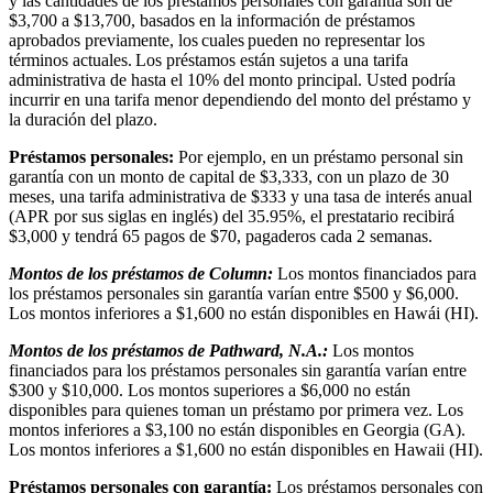
y las cantidades de los préstamos personales con garantía son de
$3,700 a $13,700, basados en la información de préstamos
aprobados previamente, los cuales pueden no representar los
términos actuales. Los préstamos están sujetos a una tarifa
administrativa de hasta el 10% del monto principal. Usted podría
incurrir en una tarifa menor dependiendo del monto del préstamo y
la duración del plazo.
Préstamos personales:
Por ejemplo, en un préstamo personal sin
garantía con un monto de capital de $3,333, con un plazo de 30
meses, una tarifa administrativa de $333 y una tasa de interés anual
(APR por sus siglas en inglés) del 35.95%, el prestatario recibirá
$3,000 y tendrá 65 pagos de $70, pagaderos cada 2 semanas.
Montos de los préstamos de Column:
Los montos financiados para
los préstamos personales sin garantía varían entre $500 y $6,000.
Los montos inferiores a $1,600 no están disponibles en Hawái (HI).
Montos de los préstamos de Pathward, N.A.:
Los montos
financiados para los préstamos personales sin garantía varían entre
$300 y $10,000. Los montos superiores a $6,000 no están
disponibles para quienes toman un préstamo por primera vez. Los
montos inferiores a $3,100 no están disponibles en Georgia (GA).
Los montos inferiores a $1,600 no están disponibles en Hawaii (HI).
Préstamos personales con garantía:
Los préstamos personales con