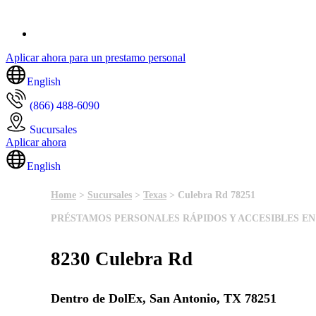
Aplicar ahora para un prestamo personal
English
(866) 488-6090
Sucursales
Aplicar ahora
English
Home
>
Sucursales
>
Texas
> Culebra Rd 78251
PRÉSTAMOS PERSONALES RÁPIDOS Y ACCESIBLES EN
8230 Culebra Rd
Dentro de DolEx, San Antonio, TX 78251