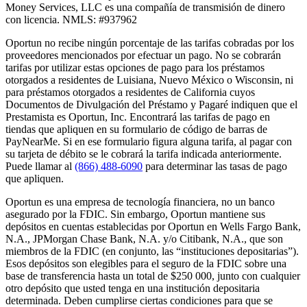
Money Services, LLC es una compañía de transmisión de dinero
con licencia. NMLS: #937962
Oportun no recibe ningún porcentaje de las tarifas cobradas por los
proveedores mencionados por efectuar un pago. No se cobrarán
tarifas por utilizar estas opciones de pago para los préstamos
otorgados a residentes de Luisiana, Nuevo México o Wisconsin, ni
para préstamos otorgados a residentes de California cuyos
Documentos de Divulgación del Préstamo y Pagaré indiquen que el
Prestamista es Oportun, Inc. Encontrará las tarifas de pago en
tiendas que apliquen en su formulario de código de barras de
PayNearMe. Si en ese formulario figura alguna tarifa, al pagar con
su tarjeta de débito se le cobrará la tarifa indicada anteriormente.
Puede llamar al
(866) 488-6090
para determinar las tasas de pago
que apliquen.
Oportun es una empresa de tecnología financiera, no un banco
asegurado por la FDIC. Sin embargo, Oportun mantiene sus
depósitos en cuentas establecidas por Oportun en Wells Fargo Bank,
N.A., JPMorgan Chase Bank, N.A. y/o Citibank, N.A., que son
miembros de la FDIC (en conjunto, las “instituciones depositarias”).
Esos depósitos son elegibles para el seguro de la FDIC sobre una
base de transferencia hasta un total de $250 000, junto con cualquier
otro depósito que usted tenga en una institución depositaria
determinada. Deben cumplirse ciertas condiciones para que se