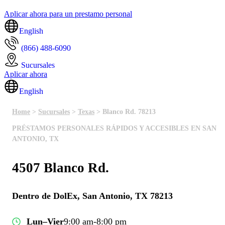
Aplicar ahora para un prestamo personal
English
(866) 488-6090
Sucursales
Aplicar ahora
English
Home
>
Sucursales
>
Texas
> Blanco Rd. 78213
PRÉSTAMOS PERSONALES RÁPIDOS Y ACCESIBLES EN SAN
ANTONIO, TX
4507 Blanco Rd.
Dentro de DolEx, San Antonio, TX 78213
Lun–Vier
9:00 am-8:00 pm