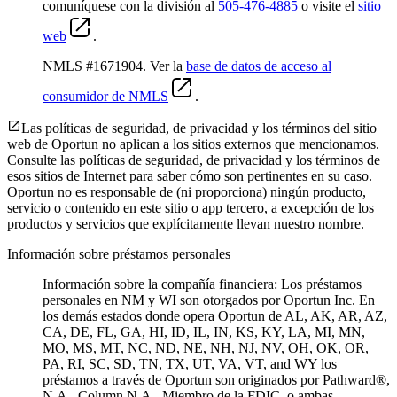
comuníquese con la división al
505-476-4885
o visite el
sitio
web
.
NMLS #1671904. Ver la
base de datos de acceso al
consumidor de NMLS
.
Las políticas de seguridad, de privacidad y los términos del sitio
web de Oportun no aplican a los sitios externos que mencionamos.
Consulte las políticas de seguridad, de privacidad y los términos de
esos sitios de Internet para saber cómo son pertinentes en su caso.
Oportun no es responsable de (ni proporciona) ningún producto,
servicio o contenido en este sitio o app tercero, a excepción de los
productos y servicios que explícitamente llevan nuestro nombre.
Información sobre préstamos personales
Información sobre la compañía financiera: Los préstamos
personales en NM y WI son otorgados por Oportun Inc. En
los demás estados donde opera Oportun de
AL, AK, AR, AZ,
CA, DE, FL, GA, HI, ID, IL, IN, KS, KY, LA, MI, MN,
MO, MS, MT, NC, ND, NE, NH, NJ, NV, OH, OK, OR,
PA, RI, SC, SD, TN, TX, UT, VA, VT, and WY los
préstamos a través de Oportun son originados por Pathward®,
N.A., Column N.A., Miembro de la FDIC, o ambas