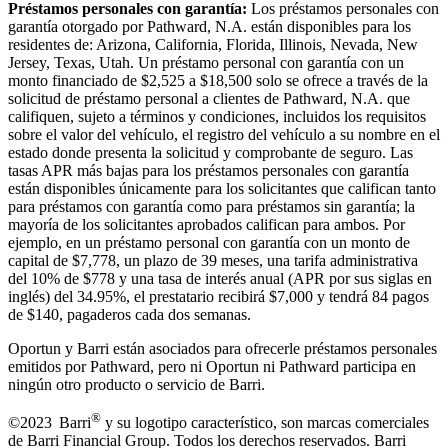
Préstamos personales con garantía:
Los préstamos personales con
garantía otorgado por Pathward, N.A. están disponibles para los
residentes de: Arizona, California, Florida, Illinois, Nevada, New
Jersey, Texas, Utah. Un préstamo personal con garantía con un
monto financiado de $2,525 a $18,500 solo se ofrece a través de la
solicitud de préstamo personal a clientes de Pathward, N.A. que
califiquen, sujeto a términos y condiciones, incluidos los requisitos
sobre el valor del vehículo, el registro del vehículo a su nombre en el
estado donde presenta la solicitud y comprobante de seguro. Las
tasas APR más bajas para los préstamos personales con garantía
están disponibles únicamente para los solicitantes que califican tanto
para préstamos con garantía como para préstamos sin garantía; la
mayoría de los solicitantes aprobados califican para ambos. Por
ejemplo, en un préstamo personal con garantía con un monto de
capital de $7,778, un plazo de 39 meses, una tarifa administrativa
del 10% de $778 y una tasa de interés anual (APR por sus siglas en
inglés) del 34.95%, el prestatario recibirá $7,000 y tendrá 84 pagos
de $140, pagaderos cada dos semanas.
Oportun y Barri están asociados para ofrecerle préstamos personales
emitidos por Pathward, pero ni Oportun ni Pathward participa en
ningún otro producto o servicio de Barri.
®
©2023 Barri
y su logotipo característico, son marcas comerciales
de Barri Financial Group
.
Todos los derechos reservados. Barri