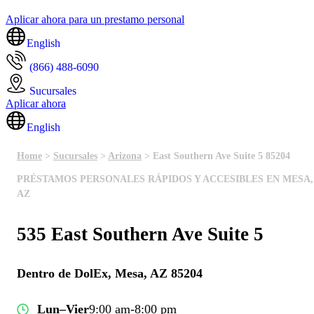
Aplicar ahora para un prestamo personal
English
(866) 488-6090
Sucursales
Aplicar ahora
English
Home
>
Sucursales
>
Arizona
> East Southern Ave Suite 5 85204
PRÉSTAMOS PERSONALES RÁPIDOS Y ACCESIBLES EN MESA,
AZ
535 East Southern Ave Suite 5
Dentro de DolEx, Mesa, AZ 85204
Lun–Vier
9:00 am-8:00 pm