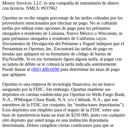
Money Services, LLC es una compañía de transmisión de dinero
con licencia. NMLS: #937962
Oportun no recibe ningún porcentaje de las tarifas cobradas por los
proveedores mencionados por efectuar un pago. No se cobrarán
tarifas por utilizar estas opciones de pago para los préstamos
otorgados a residentes de Luisiana, Nuevo México o Wisconsin, ni
para préstamos otorgados a residentes de California cuyos
Documentos de Divulgación del Préstamo y Pagaré indiquen que el
Prestamista es Oportun, Inc. Encontrará las tarifas de pago en
tiendas que apliquen en su formulario de código de barras de
PayNearMe. Si en ese formulario figura alguna tarifa, al pagar con
su tarjeta de débito se le cobrará la tarifa indicada anteriormente.
Puede llamar al
(866) 488-6090
para determinar las tasas de pago
que apliquen.
Oportun es una empresa de tecnología financiera, no un banco
asegurado por la FDIC. Sin embargo, Oportun mantiene sus
depósitos en cuentas establecidas por Oportun en Wells Fargo Bank,
N.A., JPMorgan Chase Bank, N.A. y/o Citibank, N.A., que son
miembros de la FDIC (en conjunto, las “instituciones depositarias”).
Esos depósitos son elegibles para el seguro de la FDIC sobre una
base de transferencia hasta un total de $250 000, junto con cualquier
otro depósito que usted tenga en una institución depositaria
determinada. Deben cumplirse ciertas condiciones para que se