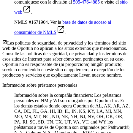
comuníquese con la división al
505-476-4885
o visite el
sitio
web
.
NMLS #1671904. Ver la
base de datos de acceso al
consumidor de NMLS
.
Las políticas de seguridad, de privacidad y los términos del sitio
web de Oportun no aplican a los sitios externos que mencionamos.
Consulte las políticas de seguridad, de privacidad y los términos de
esos sitios de Internet para saber cómo son pertinentes en su caso.
Oportun no es responsable de (ni proporciona) ningún producto,
servicio o contenido en este sitio o app tercero, a excepción de los
productos y servicios que explícitamente llevan nuestro nombre.
Información sobre préstamos personales
Información sobre la compañía financiera: Los préstamos
personales en NM y WI son otorgados por Oportun Inc. En
los demás estados donde opera Oportun de
AL, AK, AR, AZ,
CA, DE, FL, GA, HI, ID, IL, IN, KS, KY, LA, MI, MN,
MO, MS, MT, NC, ND, NE, NH, NJ, NV, OH, OK, OR,
PA, RI, SC, SD, TN, TX, UT, VA, VT, and WY los
préstamos a través de Oportun son originados por Pathward®,
N.A., Column N.A., Miembro de la FDIC, o ambas