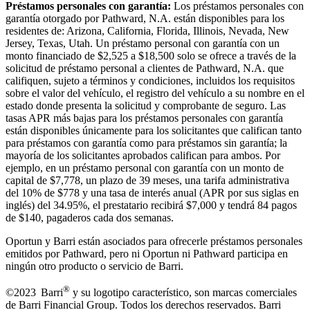
Préstamos personales con garantía:
Los préstamos personales con
garantía otorgado por Pathward, N.A. están disponibles para los
residentes de: Arizona, California, Florida, Illinois, Nevada, New
Jersey, Texas, Utah. Un préstamo personal con garantía con un
monto financiado de $2,525 a $18,500 solo se ofrece a través de la
solicitud de préstamo personal a clientes de Pathward, N.A. que
califiquen, sujeto a términos y condiciones, incluidos los requisitos
sobre el valor del vehículo, el registro del vehículo a su nombre en el
estado donde presenta la solicitud y comprobante de seguro. Las
tasas APR más bajas para los préstamos personales con garantía
están disponibles únicamente para los solicitantes que califican tanto
para préstamos con garantía como para préstamos sin garantía; la
mayoría de los solicitantes aprobados califican para ambos. Por
ejemplo, en un préstamo personal con garantía con un monto de
capital de $7,778, un plazo de 39 meses, una tarifa administrativa
del 10% de $778 y una tasa de interés anual (APR por sus siglas en
inglés) del 34.95%, el prestatario recibirá $7,000 y tendrá 84 pagos
de $140, pagaderos cada dos semanas.
Oportun y Barri están asociados para ofrecerle préstamos personales
emitidos por Pathward, pero ni Oportun ni Pathward participa en
ningún otro producto o servicio de Barri.
®
©2023 Barri
y su logotipo característico, son marcas comerciales
de Barri Financial Group
.
Todos los derechos reservados. Barri