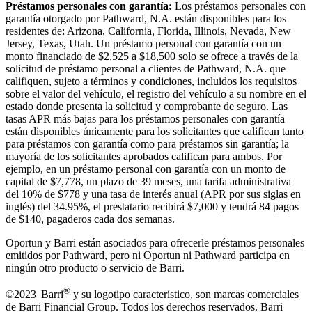
Préstamos personales con garantía:
Los préstamos personales con
garantía otorgado por Pathward, N.A. están disponibles para los
residentes de: Arizona, California, Florida, Illinois, Nevada, New
Jersey, Texas, Utah. Un préstamo personal con garantía con un
monto financiado de $2,525 a $18,500 solo se ofrece a través de la
solicitud de préstamo personal a clientes de Pathward, N.A. que
califiquen, sujeto a términos y condiciones, incluidos los requisitos
sobre el valor del vehículo, el registro del vehículo a su nombre en el
estado donde presenta la solicitud y comprobante de seguro. Las
tasas APR más bajas para los préstamos personales con garantía
están disponibles únicamente para los solicitantes que califican tanto
para préstamos con garantía como para préstamos sin garantía; la
mayoría de los solicitantes aprobados califican para ambos. Por
ejemplo, en un préstamo personal con garantía con un monto de
capital de $7,778, un plazo de 39 meses, una tarifa administrativa
del 10% de $778 y una tasa de interés anual (APR por sus siglas en
inglés) del 34.95%, el prestatario recibirá $7,000 y tendrá 84 pagos
de $140, pagaderos cada dos semanas.
Oportun y Barri están asociados para ofrecerle préstamos personales
emitidos por Pathward, pero ni Oportun ni Pathward participa en
ningún otro producto o servicio de Barri.
®
©2023 Barri
y su logotipo característico, son marcas comerciales
de Barri Financial Group
.
Todos los derechos reservados. Barri