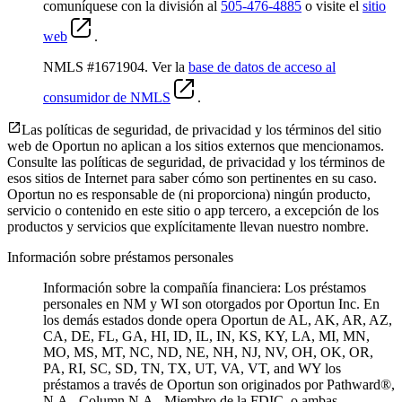
comuníquese con la división al
505-476-4885
o visite el
sitio
web
.
NMLS #1671904. Ver la
base de datos de acceso al
consumidor de NMLS
.
Las políticas de seguridad, de privacidad y los términos del sitio
web de Oportun no aplican a los sitios externos que mencionamos.
Consulte las políticas de seguridad, de privacidad y los términos de
esos sitios de Internet para saber cómo son pertinentes en su caso.
Oportun no es responsable de (ni proporciona) ningún producto,
servicio o contenido en este sitio o app tercero, a excepción de los
productos y servicios que explícitamente llevan nuestro nombre.
Información sobre préstamos personales
Información sobre la compañía financiera: Los préstamos
personales en NM y WI son otorgados por Oportun Inc. En
los demás estados donde opera Oportun de
AL, AK, AR, AZ,
CA, DE, FL, GA, HI, ID, IL, IN, KS, KY, LA, MI, MN,
MO, MS, MT, NC, ND, NE, NH, NJ, NV, OH, OK, OR,
PA, RI, SC, SD, TN, TX, UT, VA, VT, and WY los
préstamos a través de Oportun son originados por Pathward®,
N.A., Column N.A., Miembro de la FDIC, o ambas