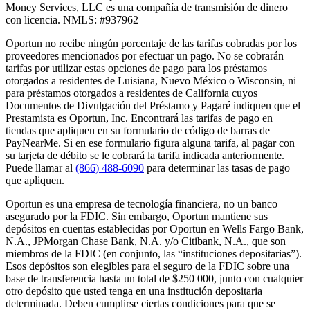
Money Services, LLC es una compañía de transmisión de dinero
con licencia. NMLS: #937962
Oportun no recibe ningún porcentaje de las tarifas cobradas por los
proveedores mencionados por efectuar un pago. No se cobrarán
tarifas por utilizar estas opciones de pago para los préstamos
otorgados a residentes de Luisiana, Nuevo México o Wisconsin, ni
para préstamos otorgados a residentes de California cuyos
Documentos de Divulgación del Préstamo y Pagaré indiquen que el
Prestamista es Oportun, Inc. Encontrará las tarifas de pago en
tiendas que apliquen en su formulario de código de barras de
PayNearMe. Si en ese formulario figura alguna tarifa, al pagar con
su tarjeta de débito se le cobrará la tarifa indicada anteriormente.
Puede llamar al
(866) 488-6090
para determinar las tasas de pago
que apliquen.
Oportun es una empresa de tecnología financiera, no un banco
asegurado por la FDIC. Sin embargo, Oportun mantiene sus
depósitos en cuentas establecidas por Oportun en Wells Fargo Bank,
N.A., JPMorgan Chase Bank, N.A. y/o Citibank, N.A., que son
miembros de la FDIC (en conjunto, las “instituciones depositarias”).
Esos depósitos son elegibles para el seguro de la FDIC sobre una
base de transferencia hasta un total de $250 000, junto con cualquier
otro depósito que usted tenga en una institución depositaria
determinada. Deben cumplirse ciertas condiciones para que se