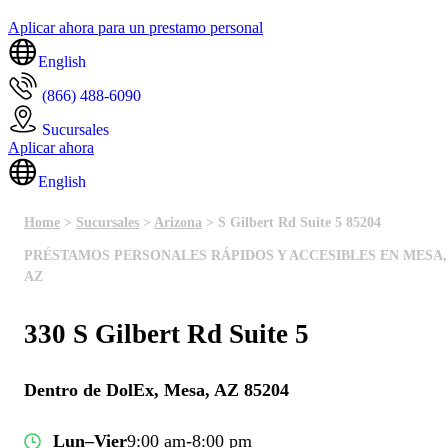
Aplicar ahora para un prestamo personal
English
(866) 488-6090
Sucursales
Aplicar ahora
English
Home
>
Sucursales
>
Arizona
> S Gilbert Rd Suite 5 85204
PRÉSTAMOS PERSONALES RÁPIDOS Y ACCESIBLES EN MESA,
AZ
330 S Gilbert Rd Suite 5
Dentro de DolEx, Mesa, AZ 85204
Lun–Vier
9:00 am-8:00 pm