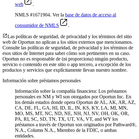
web
.
NMLS #1671904. Ver la
base de datos de acceso al
consumidor de NMLS
.
Las políticas de seguridad, de privacidad y los términos del sitio
web de Oportun no aplican a los sitios externos que mencionamos.
Consulte las políticas de seguridad, de privacidad y los términos de
esos sitios de Internet para saber cómo son pertinentes en su caso.
Oportun no es responsable de (ni proporciona) ningún producto,
servicio o contenido en este sitio o app tercero, a excepción de los
productos y servicios que explícitamente llevan nuestro nombre.
Información sobre préstamos personales
Información sobre la compañía financiera: Los préstamos
personales en NM y WI son otorgados por Oportun Inc. En
los demás estados donde opera Oportun de
AL, AK, AR, AZ,
CA, DE, FL, GA, HI, ID, IL, IN, KS, KY, LA, MI, MN,
MO, MS, MT, NC, ND, NE, NH, NJ, NV, OH, OK, OR,
PA, RI, SC, SD, TN, TX, UT, VA, VT, and WY los
préstamos a través de Oportun son originados por Pathward®,
N.A., Column N.A., Miembro de la FDIC, o ambas
entidades.