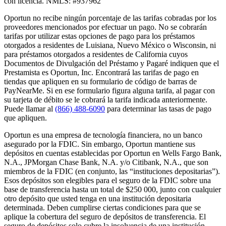
con licencia. NMLS: #937962
Oportun no recibe ningún porcentaje de las tarifas cobradas por los
proveedores mencionados por efectuar un pago. No se cobrarán
tarifas por utilizar estas opciones de pago para los préstamos
otorgados a residentes de Luisiana, Nuevo México o Wisconsin, ni
para préstamos otorgados a residentes de California cuyos
Documentos de Divulgación del Préstamo y Pagaré indiquen que el
Prestamista es Oportun, Inc. Encontrará las tarifas de pago en
tiendas que apliquen en su formulario de código de barras de
PayNearMe. Si en ese formulario figura alguna tarifa, al pagar con
su tarjeta de débito se le cobrará la tarifa indicada anteriormente.
Puede llamar al
(866) 488-6090
para determinar las tasas de pago
que apliquen.
Oportun es una empresa de tecnología financiera, no un banco
asegurado por la FDIC. Sin embargo, Oportun mantiene sus
depósitos en cuentas establecidas por Oportun en Wells Fargo Bank,
N.A., JPMorgan Chase Bank, N.A. y/o Citibank, N.A., que son
miembros de la FDIC (en conjunto, las “instituciones depositarias”).
Esos depósitos son elegibles para el seguro de la FDIC sobre una
base de transferencia hasta un total de $250 000, junto con cualquier
otro depósito que usted tenga en una institución depositaria
determinada. Deben cumplirse ciertas condiciones para que se
aplique la cobertura del seguro de depósitos de transferencia. El
seguro de depósitos solo cubre la insolvencia de una institución