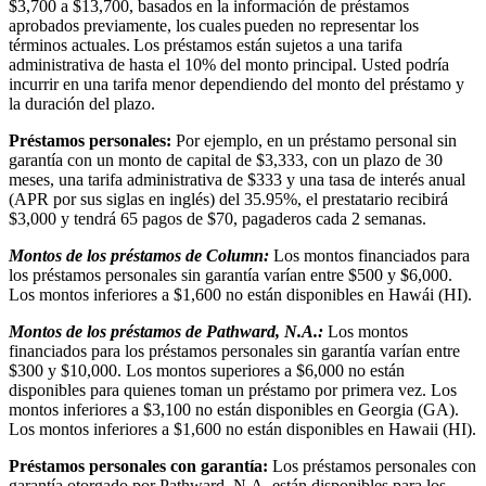
$3,700 a $13,700, basados en la información de préstamos
aprobados previamente, los cuales pueden no representar los
términos actuales. Los préstamos están sujetos a una tarifa
administrativa de hasta el 10% del monto principal. Usted podría
incurrir en una tarifa menor dependiendo del monto del préstamo y
la duración del plazo.
Préstamos personales:
Por ejemplo, en un préstamo personal sin
garantía con un monto de capital de $3,333, con un plazo de 30
meses, una tarifa administrativa de $333 y una tasa de interés anual
(APR por sus siglas en inglés) del 35.95%, el prestatario recibirá
$3,000 y tendrá 65 pagos de $70, pagaderos cada 2 semanas.
Montos de los préstamos de Column:
Los montos financiados para
los préstamos personales sin garantía varían entre $500 y $6,000.
Los montos inferiores a $1,600 no están disponibles en Hawái (HI).
Montos de los préstamos de Pathward, N.A.:
Los montos
financiados para los préstamos personales sin garantía varían entre
$300 y $10,000. Los montos superiores a $6,000 no están
disponibles para quienes toman un préstamo por primera vez. Los
montos inferiores a $3,100 no están disponibles en Georgia (GA).
Los montos inferiores a $1,600 no están disponibles en Hawaii (HI).
Préstamos personales con garantía:
Los préstamos personales con
garantía otorgado por Pathward, N.A. están disponibles para los