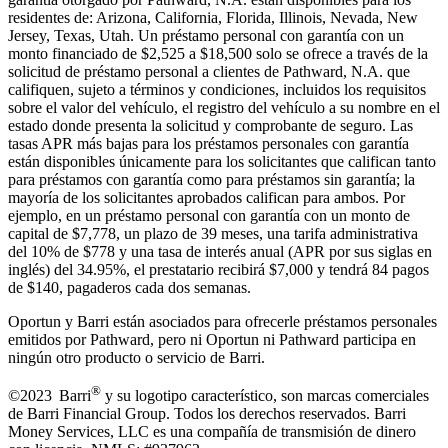
residentes de: Arizona, California, Florida, Illinois, Nevada, New
Jersey, Texas, Utah. Un préstamo personal con garantía con un
monto financiado de $2,525 a $18,500 solo se ofrece a través de la
solicitud de préstamo personal a clientes de Pathward, N.A. que
califiquen, sujeto a términos y condiciones, incluidos los requisitos
sobre el valor del vehículo, el registro del vehículo a su nombre en el
estado donde presenta la solicitud y comprobante de seguro. Las
tasas APR más bajas para los préstamos personales con garantía
están disponibles únicamente para los solicitantes que califican tanto
para préstamos con garantía como para préstamos sin garantía; la
mayoría de los solicitantes aprobados califican para ambos. Por
ejemplo, en un préstamo personal con garantía con un monto de
capital de $7,778, un plazo de 39 meses, una tarifa administrativa
del 10% de $778 y una tasa de interés anual (APR por sus siglas en
inglés) del 34.95%, el prestatario recibirá $7,000 y tendrá 84 pagos
de $140, pagaderos cada dos semanas.
Oportun y Barri están asociados para ofrecerle préstamos personales
emitidos por Pathward, pero ni Oportun ni Pathward participa en
ningún otro producto o servicio de Barri.
®
©2023 Barri
y su logotipo característico, son marcas comerciales
de Barri Financial Group
.
Todos los derechos reservados. Barri
Money Services, LLC es una compañía de transmisión de dinero