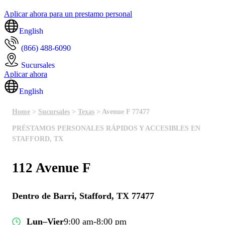
Aplicar ahora para un prestamo personal
English
(866) 488-6090
Sucursales
Aplicar ahora
English
Home
>
Sucursales
>
Texas
> Avenue F 77477
PRÉSTAMOS PERSONALES RÁPIDOS Y ACCESIBLES EN
STAFFORD, TX
112 Avenue F
Dentro de Barri, Stafford, TX 77477
Lun–Vier
9:00 am-8:00 pm