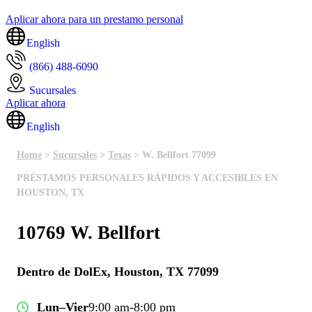
Aplicar ahora para un prestamo personal
English
(866) 488-6090
Sucursales
Aplicar ahora
English
Home
>
Sucursales
>
Texas
> W. Bellfort 77099
PRÉSTAMOS PERSONALES RÁPIDOS Y ACCESIBLES EN
HOUSTON, TX
10769 W. Bellfort
Dentro de DolEx, Houston, TX 77099
Lun–Vier
9:00 am-8:00 pm