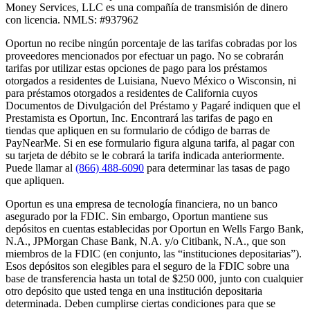
Money Services, LLC es una compañía de transmisión de dinero
con licencia. NMLS: #937962
Oportun no recibe ningún porcentaje de las tarifas cobradas por los
proveedores mencionados por efectuar un pago. No se cobrarán
tarifas por utilizar estas opciones de pago para los préstamos
otorgados a residentes de Luisiana, Nuevo México o Wisconsin, ni
para préstamos otorgados a residentes de California cuyos
Documentos de Divulgación del Préstamo y Pagaré indiquen que el
Prestamista es Oportun, Inc. Encontrará las tarifas de pago en
tiendas que apliquen en su formulario de código de barras de
PayNearMe. Si en ese formulario figura alguna tarifa, al pagar con
su tarjeta de débito se le cobrará la tarifa indicada anteriormente.
Puede llamar al
(866) 488-6090
para determinar las tasas de pago
que apliquen.
Oportun es una empresa de tecnología financiera, no un banco
asegurado por la FDIC. Sin embargo, Oportun mantiene sus
depósitos en cuentas establecidas por Oportun en Wells Fargo Bank,
N.A., JPMorgan Chase Bank, N.A. y/o Citibank, N.A., que son
miembros de la FDIC (en conjunto, las “instituciones depositarias”).
Esos depósitos son elegibles para el seguro de la FDIC sobre una
base de transferencia hasta un total de $250 000, junto con cualquier
otro depósito que usted tenga en una institución depositaria
determinada. Deben cumplirse ciertas condiciones para que se