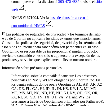
comuníquese con la división al
505-476-4885
o visite el
sitio
web
.
NMLS #1671904. Ver la
base de datos de acceso al
consumidor de NMLS
.
Las políticas de seguridad, de privacidad y los términos del sitio
web de Oportun no aplican a los sitios externos que mencionamos.
Consulte las políticas de seguridad, de privacidad y los términos de
esos sitios de Internet para saber cómo son pertinentes en su caso.
Oportun no es responsable de (ni proporciona) ningún producto,
servicio o contenido en este sitio o app tercero, a excepción de los
productos y servicios que explícitamente llevan nuestro nombre.
Información sobre préstamos personales
Información sobre la compañía financiera: Los préstamos
personales en NM y WI son otorgados por Oportun Inc. En
los demás estados donde opera Oportun de
AL, AK, AR, AZ,
CA, DE, FL, GA, HI, ID, IL, IN, KS, KY, LA, MI, MN,
MO, MS, MT, NC, ND, NE, NH, NJ, NV, OH, OK, OR,
PA, RI, SC, SD, TN, TX, UT, VA, VT, and WY los
préstamos a través de Oportun son originados por Pathward®,
N.A., Column N.A., Miembro de la FDIC, o ambas