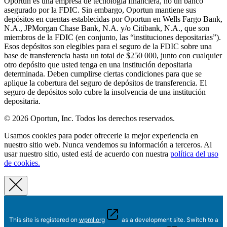
Oportun es una empresa de tecnología financiera, no un banco
asegurado por la FDIC. Sin embargo, Oportun mantiene sus
depósitos en cuentas establecidas por Oportun en Wells Fargo Bank,
N.A., JPMorgan Chase Bank, N.A. y/o Citibank, N.A., que son
miembros de la FDIC (en conjunto, las “instituciones depositarias”).
Esos depósitos son elegibles para el seguro de la FDIC sobre una
base de transferencia hasta un total de $250 000, junto con cualquier
otro depósito que usted tenga en una institución depositaria
determinada. Deben cumplirse ciertas condiciones para que se
aplique la cobertura del seguro de depósitos de transferencia. El
seguro de depósitos solo cubre la insolvencia de una institución
depositaria.
© 2026 Oportun, Inc. Todos los derechos reservados.
Usamos cookies para poder ofrecerle la mejor experiencia en
nuestro sitio web. Nunca vendemos su información a terceros. Al
usar nuestro sitio, usted está de acuerdo con nuestra
política del uso
de cookies.
This site is registered on
wpml.org
as a development site. Switch to a