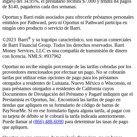
inglés) del 34.95%, el prestatario recibirá $7,000 y tendrá 84 pagos
de $140, pagaderos cada dos semanas.
Oportun y Barri están asociados para ofrecerle préstamos personales
emitidos por Pathward, pero ni Oportun ni Pathward participa en
ningún otro producto o servicio de Barri.
®
©2023 Barri
y su logotipo característico, son marcas comerciales
de Barri Financial Group
.
Todos los derechos reservados. Barri
Money Services, LLC es una compañía de transmisión de dinero
con licencia. NMLS: #937962
Oportun no recibe ningún porcentaje de las tarifas cobradas por los
proveedores mencionados por efectuar un pago. No se cobrarán
tarifas por utilizar estas opciones de pago para los préstamos
otorgados a residentes de Luisiana, Nuevo México o Wisconsin, ni
para préstamos otorgados a residentes de California cuyos
Documentos de Divulgación del Préstamo y Pagaré indiquen que el
Prestamista es Oportun, Inc. Encontrará las tarifas de pago en
tiendas que apliquen en su formulario de código de barras de
PayNearMe. Si en ese formulario figura alguna tarifa, al pagar con
su tarjeta de débito se le cobrará la tarifa indicada anteriormente.
Puede llamar al
(866) 488-6090
para determinar las tasas de pago
que apliquen.