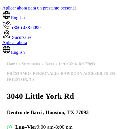
Aplicar ahora para un prestamo personal
English
(866) 488-6090
Sucursales
Aplicar ahora
English
Home
>
Sucursales
>
Texas
> Little York Rd 77093
PRÉSTAMOS PERSONALES RÁPIDOS Y ACCESIBLES EN
HOUSTON, TX
3040 Little York Rd
Dentro de Barri, Houston, TX 77093
Lun–Vier
9:00 am-8:00 pm