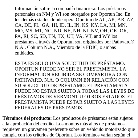
Información sobre la compañía financiera: Los préstamos
personales en NM y WI son otorgados por Oportun Inc. En
los demás estados donde opera Oportun de
AL, AK, AR, AZ,
CA, DE, FL, GA, HI, ID, IL, IN, KS, KY, LA, MI, MN,
MO, MS, MT, NC, ND, NE, NH, NJ, NV, OH, OK, OR,
PA, RI, SC, SD, TN, TX, UT, VA, VT, and WY los
préstamos a través de Oportun son originados por Pathward®,
N.A., Column N.A., Miembro de la FDIC, o ambas
entidades.
ESTA ES SOLO UNA SOLICITUD DE PRÉSTAMO.
OPORTUN PUEDE NO SER EL PRESTAMISTA. LA
INFORMACIÓN RECIBIDA SE COMPARTIRÁ CON
PATHWARD, N.A. O COLUMN EN RELACIÓN CON
SU SOLICITUD DE PRÉSTAMO. EL PRESTAMISTA
PUEDE NO ESTAR SUJETO A TODAS LAS LEYES DE
PRÉSTAMOS DE VERMONT U OTROS ESTADOS. EL
PRESTAMISTA PUEDE ESTAR SUJETO A LAS LEYES
FEDERALES DE PRÉSTAMOS.
Términos del producto:
Los productos de préstamos están sujetos
a la aprobación del crédito. Los montos más altos de préstamos
requieren un gravamen preferente sobre un vehículo motorizado que
cumpla con los criterios de Oportun. Los términos varían según el