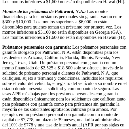
Los montos inferiores a $1,600 no están disponibles en Hawái (HI).
Montos de los préstamos de Pathward, N.A.:
Los montos
financiados para los préstamos personales sin garantía varían entre
$300 y $10,000. Los montos superiores a $6,000 no están
disponibles para quienes toman un préstamo por primera vez. Los
montos inferiores a $3,100 no están disponibles en Georgia (GA).
Los montos inferiores a $1,600 no están disponibles en Hawaii (HI).
Préstamos personales con garantía:
Los préstamos personales con
garantía otorgado por Pathward, N.A. están disponibles para los
residentes de: Arizona, California, Florida, Illinois, Nevada, New
Jersey, Texas, Utah. Un préstamo personal con garantía con un
monto financiado de $2,525 a $18,500 solo se ofrece a través de la
solicitud de préstamo personal a clientes de Pathward, N.A. que
califiquen, sujeto a términos y condiciones, incluidos los requisitos
sobre el valor del vehículo, el registro del vehículo a su nombre en el
estado donde presenta la solicitud y comprobante de seguro. Las
tasas APR más bajas para los préstamos personales con garantía
están disponibles únicamente para los solicitantes que califican tanto
para préstamos con garantía como para préstamos sin garantía; la
mayoría de los solicitantes aprobados califican para ambos. Por
ejemplo, en un préstamo personal con garantía con un monto de
capital de $7,778, un plazo de 39 meses, una tarifa administrativa
del 10% de $778 y una tasa de interés anual (APR por sus siglas en