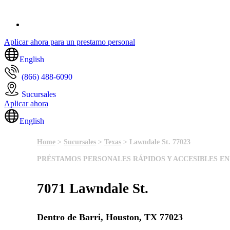
Aplicar ahora para un prestamo personal
English
(866) 488-6090
Sucursales
Aplicar ahora
English
Home
>
Sucursales
>
Texas
> Lawndale St. 77023
PRÉSTAMOS PERSONALES RÁPIDOS Y ACCESIBLES EN
7071 Lawndale St.
Dentro de Barri, Houston, TX 77023