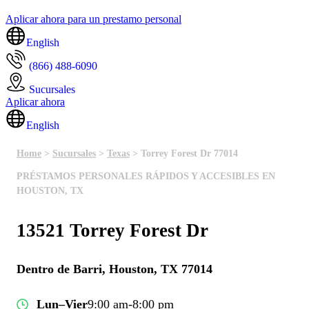
Aplicar ahora para un prestamo personal
English
(866) 488-6090
Sucursales
Aplicar ahora
English
Home
>
Sucursales
>
Texas
> Torrey Forest Dr 77014
PRÉSTAMOS PERSONALES RÁPIDOS Y ACCESIBLES EN
HOUSTON, TX
13521 Torrey Forest Dr
Dentro de Barri, Houston, TX 77014
Lun–Vier
9:00 am-8:00 pm