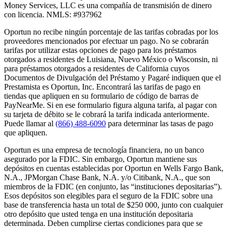
Money Services, LLC es una compañía de transmisión de dinero
con licencia. NMLS: #937962
Oportun no recibe ningún porcentaje de las tarifas cobradas por los
proveedores mencionados por efectuar un pago. No se cobrarán
tarifas por utilizar estas opciones de pago para los préstamos
otorgados a residentes de Luisiana, Nuevo México o Wisconsin, ni
para préstamos otorgados a residentes de California cuyos
Documentos de Divulgación del Préstamo y Pagaré indiquen que el
Prestamista es Oportun, Inc. Encontrará las tarifas de pago en
tiendas que apliquen en su formulario de código de barras de
PayNearMe. Si en ese formulario figura alguna tarifa, al pagar con
su tarjeta de débito se le cobrará la tarifa indicada anteriormente.
Puede llamar al
(866) 488-6090
para determinar las tasas de pago
que apliquen.
Oportun es una empresa de tecnología financiera, no un banco
asegurado por la FDIC. Sin embargo, Oportun mantiene sus
depósitos en cuentas establecidas por Oportun en Wells Fargo Bank,
N.A., JPMorgan Chase Bank, N.A. y/o Citibank, N.A., que son
miembros de la FDIC (en conjunto, las “instituciones depositarias”).
Esos depósitos son elegibles para el seguro de la FDIC sobre una
base de transferencia hasta un total de $250 000, junto con cualquier
otro depósito que usted tenga en una institución depositaria
determinada. Deben cumplirse ciertas condiciones para que se