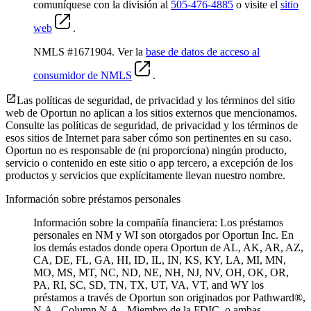
comuníquese con la división al
505-476-4885
o visite el
sitio
web
.
NMLS #1671904. Ver la
base de datos de acceso al
consumidor de NMLS
.
Las políticas de seguridad, de privacidad y los términos del sitio
web de Oportun no aplican a los sitios externos que mencionamos.
Consulte las políticas de seguridad, de privacidad y los términos de
esos sitios de Internet para saber cómo son pertinentes en su caso.
Oportun no es responsable de (ni proporciona) ningún producto,
servicio o contenido en este sitio o app tercero, a excepción de los
productos y servicios que explícitamente llevan nuestro nombre.
Información sobre préstamos personales
Información sobre la compañía financiera: Los préstamos
personales en NM y WI son otorgados por Oportun Inc. En
los demás estados donde opera Oportun de
AL, AK, AR, AZ,
CA, DE, FL, GA, HI, ID, IL, IN, KS, KY, LA, MI, MN,
MO, MS, MT, NC, ND, NE, NH, NJ, NV, OH, OK, OR,
PA, RI, SC, SD, TN, TX, UT, VA, VT, and WY los
préstamos a través de Oportun son originados por Pathward®,
N.A., Column N.A., Miembro de la FDIC, o ambas