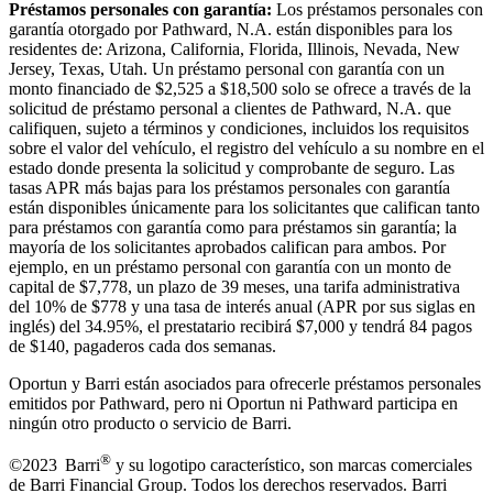
Préstamos personales con garantía:
Los préstamos personales con
garantía otorgado por Pathward, N.A. están disponibles para los
residentes de: Arizona, California, Florida, Illinois, Nevada, New
Jersey, Texas, Utah. Un préstamo personal con garantía con un
monto financiado de $2,525 a $18,500 solo se ofrece a través de la
solicitud de préstamo personal a clientes de Pathward, N.A. que
califiquen, sujeto a términos y condiciones, incluidos los requisitos
sobre el valor del vehículo, el registro del vehículo a su nombre en el
estado donde presenta la solicitud y comprobante de seguro. Las
tasas APR más bajas para los préstamos personales con garantía
están disponibles únicamente para los solicitantes que califican tanto
para préstamos con garantía como para préstamos sin garantía; la
mayoría de los solicitantes aprobados califican para ambos. Por
ejemplo, en un préstamo personal con garantía con un monto de
capital de $7,778, un plazo de 39 meses, una tarifa administrativa
del 10% de $778 y una tasa de interés anual (APR por sus siglas en
inglés) del 34.95%, el prestatario recibirá $7,000 y tendrá 84 pagos
de $140, pagaderos cada dos semanas.
Oportun y Barri están asociados para ofrecerle préstamos personales
emitidos por Pathward, pero ni Oportun ni Pathward participa en
ningún otro producto o servicio de Barri.
®
©2023 Barri
y su logotipo característico, son marcas comerciales
de Barri Financial Group
.
Todos los derechos reservados. Barri