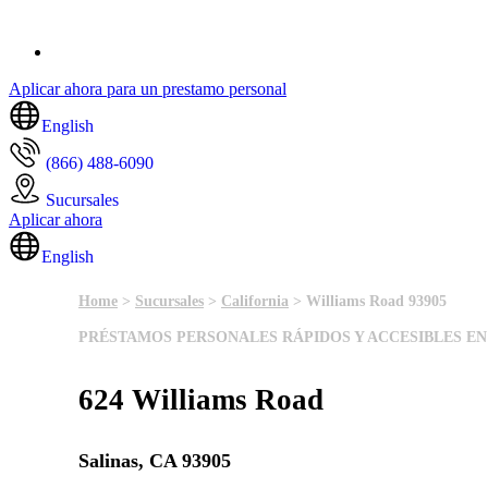
Aplicar ahora para un prestamo personal
English
(866) 488-6090
Sucursales
Aplicar ahora
English
Home
>
Sucursales
>
California
> Williams Road 93905
PRÉSTAMOS PERSONALES RÁPIDOS Y ACCESIBLES EN 
624 Williams Road
Salinas, CA 93905