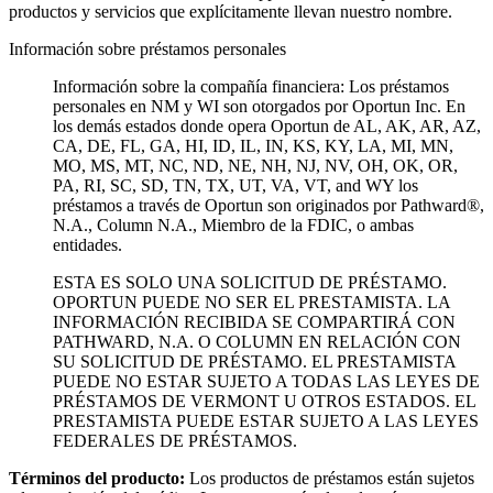
productos y servicios que explícitamente llevan nuestro nombre.
Información sobre préstamos personales
Información sobre la compañía financiera: Los préstamos
personales en NM y WI son otorgados por Oportun Inc. En
los demás estados donde opera Oportun de
AL, AK, AR, AZ,
CA, DE, FL, GA, HI, ID, IL, IN, KS, KY, LA, MI, MN,
MO, MS, MT, NC, ND, NE, NH, NJ, NV, OH, OK, OR,
PA, RI, SC, SD, TN, TX, UT, VA, VT, and WY los
préstamos a través de Oportun son originados por Pathward®,
N.A., Column N.A., Miembro de la FDIC, o ambas
entidades.
ESTA ES SOLO UNA SOLICITUD DE PRÉSTAMO.
OPORTUN PUEDE NO SER EL PRESTAMISTA. LA
INFORMACIÓN RECIBIDA SE COMPARTIRÁ CON
PATHWARD, N.A. O COLUMN EN RELACIÓN CON
SU SOLICITUD DE PRÉSTAMO. EL PRESTAMISTA
PUEDE NO ESTAR SUJETO A TODAS LAS LEYES DE
PRÉSTAMOS DE VERMONT U OTROS ESTADOS. EL
PRESTAMISTA PUEDE ESTAR SUJETO A LAS LEYES
FEDERALES DE PRÉSTAMOS.
Términos del producto:
Los productos de préstamos están sujetos