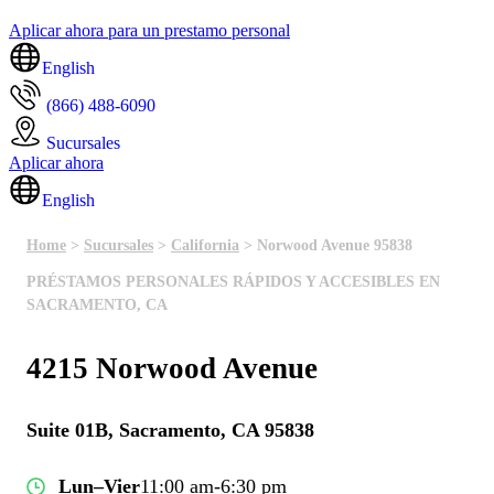
Aplicar ahora para un prestamo personal
English
(866) 488-6090
Sucursales
Aplicar ahora
English
Home
>
Sucursales
>
California
> Norwood Avenue 95838
PRÉSTAMOS PERSONALES RÁPIDOS Y ACCESIBLES EN
SACRAMENTO, CA
4215 Norwood Avenue
Suite 01B, Sacramento, CA 95838
Lun–Vier
11:00 am-6:30 pm