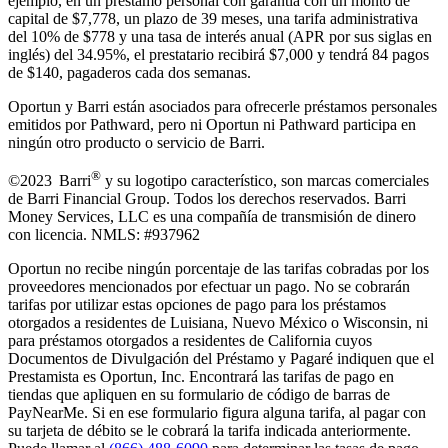
ejemplo, en un préstamo personal con garantía con un monto de
capital de $7,778, un plazo de 39 meses, una tarifa administrativa
del 10% de $778 y una tasa de interés anual (APR por sus siglas en
inglés) del 34.95%, el prestatario recibirá $7,000 y tendrá 84 pagos
de $140, pagaderos cada dos semanas.
Oportun y Barri están asociados para ofrecerle préstamos personales
emitidos por Pathward, pero ni Oportun ni Pathward participa en
ningún otro producto o servicio de Barri.
®
©2023 Barri
y su logotipo característico, son marcas comerciales
de Barri Financial Group
.
Todos los derechos reservados. Barri
Money Services, LLC es una compañía de transmisión de dinero
con licencia. NMLS: #937962
Oportun no recibe ningún porcentaje de las tarifas cobradas por los
proveedores mencionados por efectuar un pago. No se cobrarán
tarifas por utilizar estas opciones de pago para los préstamos
otorgados a residentes de Luisiana, Nuevo México o Wisconsin, ni
para préstamos otorgados a residentes de California cuyos
Documentos de Divulgación del Préstamo y Pagaré indiquen que el
Prestamista es Oportun, Inc. Encontrará las tarifas de pago en
tiendas que apliquen en su formulario de código de barras de
PayNearMe. Si en ese formulario figura alguna tarifa, al pagar con
su tarjeta de débito se le cobrará la tarifa indicada anteriormente.