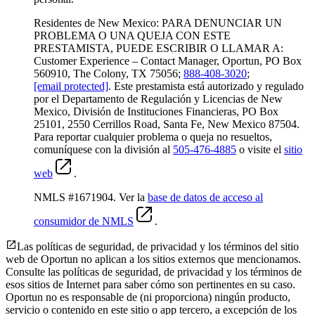
Residentes de New Mexico: PARA DENUNCIAR UN
PROBLEMA O UNA QUEJA CON ESTE
PRESTAMISTA, PUEDE ESCRIBIR O LLAMAR A:
Customer Experience – Contact Manager, Oportun, PO Box
560910, The Colony, TX 75056;
888-408-3020
;
[email protected]
. Este prestamista está autorizado y regulado
por el Departamento de Regulación y Licencias de New
Mexico, División de Instituciones Financieras, PO Box
25101, 2550 Cerrillos Road, Santa Fe, New Mexico 87504.
Para reportar cualquier problema o queja no resueltos,
comuníquese con la división al
505-476-4885
o visite el
sitio
web
.
NMLS #1671904. Ver la
base de datos de acceso al
consumidor de NMLS
.
Las políticas de seguridad, de privacidad y los términos del sitio
web de Oportun no aplican a los sitios externos que mencionamos.
Consulte las políticas de seguridad, de privacidad y los términos de
esos sitios de Internet para saber cómo son pertinentes en su caso.
Oportun no es responsable de (ni proporciona) ningún producto,
servicio o contenido en este sitio o app tercero, a excepción de los