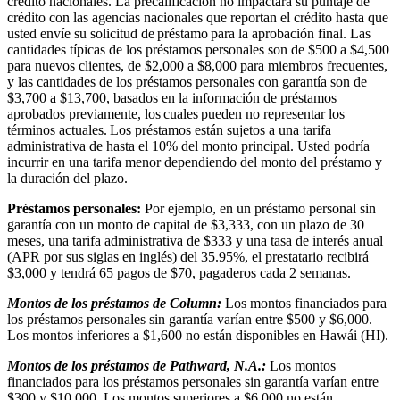
crédito nacionales. La precalificación no impactará su puntaje de
crédito con las agencias nacionales que reportan el crédito hasta que
usted envíe su solicitud de préstamo para la aprobación final. Las
cantidades típicas de los préstamos personales son de $500 a $4,500
para nuevos clientes, de $2,000 a $8,000 para miembros frecuentes,
y las cantidades de los préstamos personales con garantía son de
$3,700 a $13,700, basados en la información de préstamos
aprobados previamente, los cuales pueden no representar los
términos actuales. Los préstamos están sujetos a una tarifa
administrativa de hasta el 10% del monto principal. Usted podría
incurrir en una tarifa menor dependiendo del monto del préstamo y
la duración del plazo.
Préstamos personales:
Por ejemplo, en un préstamo personal sin
garantía con un monto de capital de $3,333, con un plazo de 30
meses, una tarifa administrativa de $333 y una tasa de interés anual
(APR por sus siglas en inglés) del 35.95%, el prestatario recibirá
$3,000 y tendrá 65 pagos de $70, pagaderos cada 2 semanas.
Montos de los préstamos de Column:
Los montos financiados para
los préstamos personales sin garantía varían entre $500 y $6,000.
Los montos inferiores a $1,600 no están disponibles en Hawái (HI).
Montos de los préstamos de Pathward, N.A.:
Los montos
financiados para los préstamos personales sin garantía varían entre
$300 y $10,000. Los montos superiores a $6,000 no están