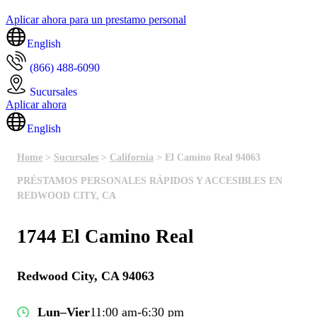
Aplicar ahora para un prestamo personal
English
(866) 488-6090
Sucursales
Aplicar ahora
English
Home
>
Sucursales
>
California
> El Camino Real 94063
PRÉSTAMOS PERSONALES RÁPIDOS Y ACCESIBLES EN
REDWOOD CITY, CA
1744 El Camino Real
Redwood City, CA 94063
Lun–Vier
11:00 am-6:30 pm