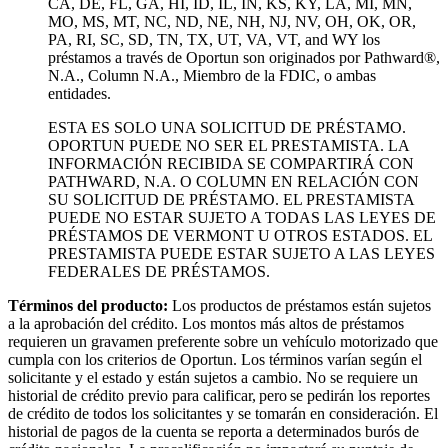
CA, DE, FL, GA, HI, ID, IL, IN, KS, KY, LA, MI, MN,
MO, MS, MT, NC, ND, NE, NH, NJ, NV, OH, OK, OR,
PA, RI, SC, SD, TN, TX, UT, VA, VT, and WY los
préstamos a través de Oportun son originados por Pathward®,
N.A., Column N.A., Miembro de la FDIC, o ambas
entidades.
ESTA ES SOLO UNA SOLICITUD DE PRÉSTAMO.
OPORTUN PUEDE NO SER EL PRESTAMISTA. LA
INFORMACIÓN RECIBIDA SE COMPARTIRÁ CON
PATHWARD, N.A. O COLUMN EN RELACIÓN CON
SU SOLICITUD DE PRÉSTAMO. EL PRESTAMISTA
PUEDE NO ESTAR SUJETO A TODAS LAS LEYES DE
PRÉSTAMOS DE VERMONT U OTROS ESTADOS. EL
PRESTAMISTA PUEDE ESTAR SUJETO A LAS LEYES
FEDERALES DE PRÉSTAMOS.
Términos del producto:
Los productos de préstamos están sujetos
a la aprobación del crédito. Los montos más altos de préstamos
requieren un gravamen preferente sobre un vehículo motorizado que
cumpla con los criterios de Oportun. Los términos varían según el
solicitante y el estado y están sujetos a cambio. No se requiere un
historial de crédito previo para calificar, pero se pedirán los reportes
de crédito de todos los solicitantes y se tomarán en consideración. El
historial de pagos de la cuenta se reporta a determinados burós de