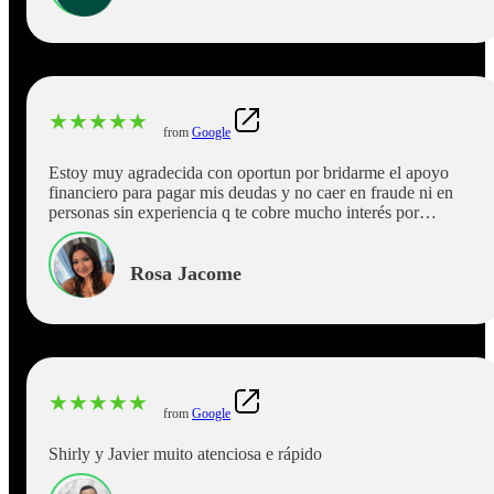
★
★
★
★
★
from
Google
Estoy muy agradecida con oportun por bridarme el apoyo
financiero para pagar mis deudas y no caer en fraude ni en
personas sin experiencia q te cobre mucho interés por
aprovecharse de tu necesidad ,estoy feliz por la amabilidad de
Javier R. 100% lo recomiendo a oportun .
Rosa Jacome
★
★
★
★
★
from
Google
Shirly y Javier muito atenciosa e rápido