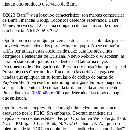
ningún otro producto o servicio de Barri.
®
©2023 Barri
y su logotipo característico, son marcas comerciales
de Barri Financial Group
.
Todos los derechos reservados. Barri
Money Services, LLC es una compañía de transmisión de dinero
con licencia. NMLS: #937962
Oportun no recibe ningún porcentaje de las tarifas cobradas por los
proveedores mencionados por efectuar un pago. No se cobrarán
tarifas por utilizar estas opciones de pago para los préstamos
otorgados a residentes de Luisiana, Nuevo México o Wisconsin, ni
para préstamos otorgados a residentes de California cuyos
Documentos de Divulgación del Préstamo y Pagaré indiquen que el
Prestamista es Oportun, Inc. Encontrará las tarifas de pago en
tiendas que apliquen en su formulario de código de barras de
PayNearMe. Si en ese formulario figura alguna tarifa, al pagar con
su tarjeta de débito se le cobrará la tarifa indicada anteriormente.
Puede llamar al
(866) 488-6090
para determinar las tasas de pago
que apliquen.
Oportun es una empresa de tecnología financiera, no un banco
asegurado por la FDIC. Sin embargo, Oportun mantiene sus
depósitos en cuentas establecidas por Oportun en Wells Fargo Bank,
N.A., JPMorgan Chase Bank, N.A. y/o Citibank, N.A., que son
miembros de la FDIC (en conjunto, las “instituciones depositarias”).