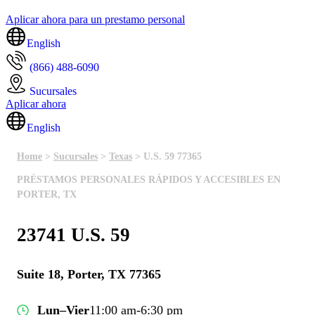
Aplicar ahora para un prestamo personal
English
(866) 488-6090
Sucursales
Aplicar ahora
English
Home
>
Sucursales
>
Texas
> U.S. 59 77365
PRÉSTAMOS PERSONALES RÁPIDOS Y ACCESIBLES EN
PORTER, TX
23741 U.S. 59
Suite 18, Porter, TX 77365
Lun–Vier
11:00 am-6:30 pm