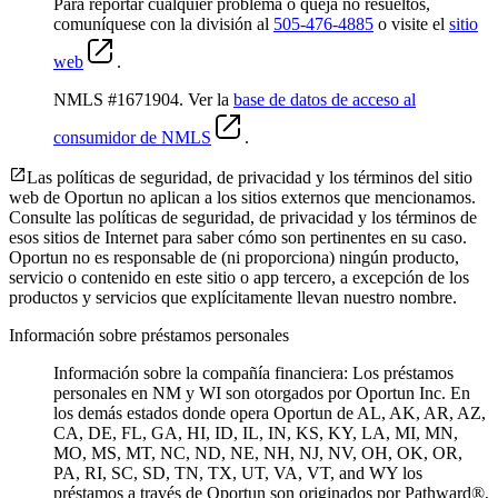
Para reportar cualquier problema o queja no resueltos,
comuníquese con la división al
505-476-4885
o visite el
sitio
web
.
NMLS #1671904. Ver la
base de datos de acceso al
consumidor de NMLS
.
Las políticas de seguridad, de privacidad y los términos del sitio
web de Oportun no aplican a los sitios externos que mencionamos.
Consulte las políticas de seguridad, de privacidad y los términos de
esos sitios de Internet para saber cómo son pertinentes en su caso.
Oportun no es responsable de (ni proporciona) ningún producto,
servicio o contenido en este sitio o app tercero, a excepción de los
productos y servicios que explícitamente llevan nuestro nombre.
Información sobre préstamos personales
Información sobre la compañía financiera: Los préstamos
personales en NM y WI son otorgados por Oportun Inc. En
los demás estados donde opera Oportun de
AL, AK, AR, AZ,
CA, DE, FL, GA, HI, ID, IL, IN, KS, KY, LA, MI, MN,
MO, MS, MT, NC, ND, NE, NH, NJ, NV, OH, OK, OR,
PA, RI, SC, SD, TN, TX, UT, VA, VT, and WY los
préstamos a través de Oportun son originados por Pathward®,