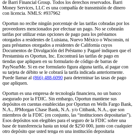
de Barri Financial Group
.
Todos los derechos reservados. Barri
Money Services, LLC es una compañía de transmisión de dinero
con licencia. NMLS: #937962
Oportun no recibe ningún porcentaje de las tarifas cobradas por los
proveedores mencionados por efectuar un pago. No se cobrarán
tarifas por utilizar estas opciones de pago para los préstamos
otorgados a residentes de Luisiana, Nuevo México o Wisconsin, ni
para préstamos otorgados a residentes de California cuyos
Documentos de Divulgación del Préstamo y Pagaré indiquen que el
Prestamista es Oportun, Inc. Encontrará las tarifas de pago en
tiendas que apliquen en su formulario de código de barras de
PayNearMe. Si en ese formulario figura alguna tarifa, al pagar con
su tarjeta de débito se le cobrará la tarifa indicada anteriormente.
Puede llamar al
(866) 488-6090
para determinar las tasas de pago
que apliquen.
Oportun es una empresa de tecnología financiera, no un banco
asegurado por la FDIC. Sin embargo, Oportun mantiene sus
depósitos en cuentas establecidas por Oportun en Wells Fargo Bank,
N.A., JPMorgan Chase Bank, N.A. y/o Citibank, N.A., que son
miembros de la FDIC (en conjunto, las “instituciones depositarias”).
Esos depósitos son elegibles para el seguro de la FDIC sobre una
base de transferencia hasta un total de $250 000, junto con cualquier
otro depósito que usted tenga en una institución depositaria