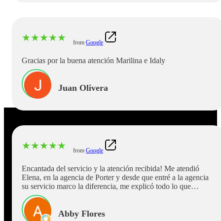
★
★
★
★
★
from
Google
Gracias por la buena atención Marilina e Idaly
Juan Olivera
★
★
★
★
★
from
Google
Encantada del servicio y la atención recibida! Me atendió
Elena, en la agencia de Porter y desde que entré a la agencia
su servicio marco la diferencia, me explicó todo lo que
necesitaba saber, fue muy rápida en realizar la transacción y
fue muy amable en todo momento! Deberían haber más
personas como ella en servicio al cliente! Muchas gracias
Abby Flores