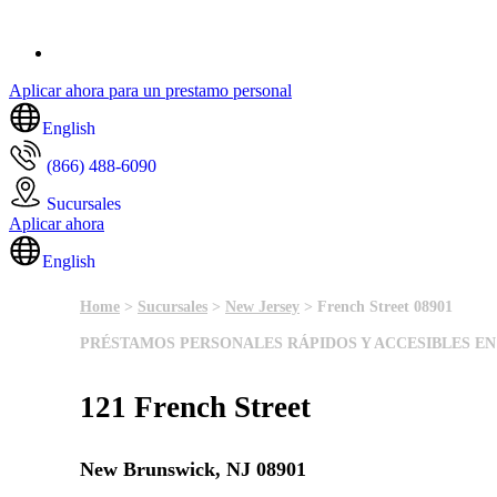
Aplicar ahora para un prestamo personal
English
(866) 488-6090
Sucursales
Aplicar ahora
English
Home
>
Sucursales
>
New Jersey
> French Street 08901
PRÉSTAMOS PERSONALES RÁPIDOS Y ACCESIBLES EN
121 French Street
New Brunswick, NJ 08901