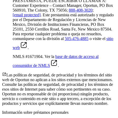
PRESTAMISTA, PUEDE ESCRIBIR O LLAMAR A:
Customer Experience – Contact Manager, Oportun, PO Box
560910, The Colony, TX 75056;
888-408-3020
;
[email protected]
. Este prestamista está autorizado y regulado
por el Departamento de Regulación y Licencias de New
Mexico, División de Instituciones Financieras, PO Box
25101, 2550 Cerrillos Road, Santa Fe, New Mexico 87504.
Para reportar cualquier problema o queja no resueltos,
comuníquese con la división al
505-476-4885
o visite el
sitio
web
.
NMLS #1671904. Ver la
base de datos de acceso al
consumidor de NMLS
.
Las políticas de seguridad, de privacidad y los términos del sitio
web de Oportun no aplican a los sitios externos que mencionamos.
Consulte las políticas de seguridad, de privacidad y los términos de
esos sitios de Internet para saber cómo son pertinentes en su caso.
Oportun no es responsable de (ni proporciona) ningún producto,
servicio o contenido en este sitio o app tercero, a excepción de los
productos y servicios que explícitamente llevan nuestro nombre.
Información sobre préstamos personales