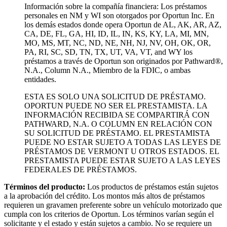
Información sobre la compañía financiera: Los préstamos
personales en NM y WI son otorgados por Oportun Inc. En
los demás estados donde opera Oportun de
AL, AK, AR, AZ,
CA, DE, FL, GA, HI, ID, IL, IN, KS, KY, LA, MI, MN,
MO, MS, MT, NC, ND, NE, NH, NJ, NV, OH, OK, OR,
PA, RI, SC, SD, TN, TX, UT, VA, VT, and WY los
préstamos a través de Oportun son originados por Pathward®,
N.A., Column N.A., Miembro de la FDIC, o ambas
entidades.
ESTA ES SOLO UNA SOLICITUD DE PRÉSTAMO.
OPORTUN PUEDE NO SER EL PRESTAMISTA. LA
INFORMACIÓN RECIBIDA SE COMPARTIRÁ CON
PATHWARD, N.A. O COLUMN EN RELACIÓN CON
SU SOLICITUD DE PRÉSTAMO. EL PRESTAMISTA
PUEDE NO ESTAR SUJETO A TODAS LAS LEYES DE
PRÉSTAMOS DE VERMONT U OTROS ESTADOS. EL
PRESTAMISTA PUEDE ESTAR SUJETO A LAS LEYES
FEDERALES DE PRÉSTAMOS.
Términos del producto:
Los productos de préstamos están sujetos
a la aprobación del crédito. Los montos más altos de préstamos
requieren un gravamen preferente sobre un vehículo motorizado que
cumpla con los criterios de Oportun. Los términos varían según el
solicitante y el estado y están sujetos a cambio. No se requiere un