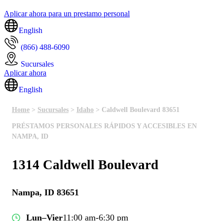
Aplicar ahora para un prestamo personal
English
(866) 488-6090
Sucursales
Aplicar ahora
English
Home
>
Sucursales
>
Idaho
> Caldwell Boulevard 83651
PRÉSTAMOS PERSONALES RÁPIDOS Y ACCESIBLES EN
NAMPA, ID
1314 Caldwell Boulevard
Nampa, ID 83651
Lun–Vier
11:00 am-6:30 pm