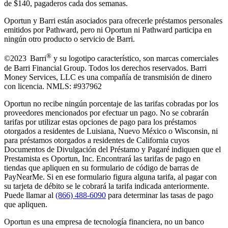
de $140, pagaderos cada dos semanas.
Oportun y Barri están asociados para ofrecerle préstamos personales
emitidos por Pathward, pero ni Oportun ni Pathward participa en
ningún otro producto o servicio de Barri.
®
©2023 Barri
y su logotipo característico, son marcas comerciales
de Barri Financial Group
.
Todos los derechos reservados. Barri
Money Services, LLC es una compañía de transmisión de dinero
con licencia. NMLS: #937962
Oportun no recibe ningún porcentaje de las tarifas cobradas por los
proveedores mencionados por efectuar un pago. No se cobrarán
tarifas por utilizar estas opciones de pago para los préstamos
otorgados a residentes de Luisiana, Nuevo México o Wisconsin, ni
para préstamos otorgados a residentes de California cuyos
Documentos de Divulgación del Préstamo y Pagaré indiquen que el
Prestamista es Oportun, Inc. Encontrará las tarifas de pago en
tiendas que apliquen en su formulario de código de barras de
PayNearMe. Si en ese formulario figura alguna tarifa, al pagar con
su tarjeta de débito se le cobrará la tarifa indicada anteriormente.
Puede llamar al
(866) 488-6090
para determinar las tasas de pago
que apliquen.
Oportun es una empresa de tecnología financiera, no un banco