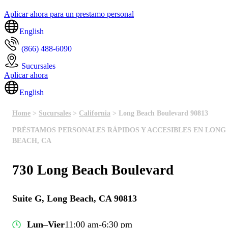
Aplicar ahora para un prestamo personal
English
(866) 488-6090
Sucursales
Aplicar ahora
English
Home
>
Sucursales
>
California
> Long Beach Boulevard 90813
PRÉSTAMOS PERSONALES RÁPIDOS Y ACCESIBLES EN LONG
BEACH, CA
730 Long Beach Boulevard
Suite G, Long Beach, CA 90813
Lun–Vier
11:00 am-6:30 pm