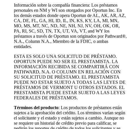
Información sobre la compañía financiera: Los préstamos
personales en NM y WI son otorgados por Oportun Inc. En
los demás estados donde opera Oportun de
AL, AK, AR, AZ,
CA, DE, FL, GA, HI, ID, IL, IN, KS, KY, LA, MI, MN,
MO, MS, MT, NC, ND, NE, NH, NJ, NV, OH, OK, OR,
PA, RI, SC, SD, TN, TX, UT, VA, VT, and WY los
préstamos a través de Oportun son originados por Pathward®,
N.A., Column N.A., Miembro de la FDIC, o ambas
entidades.
ESTA ES SOLO UNA SOLICITUD DE PRÉSTAMO.
OPORTUN PUEDE NO SER EL PRESTAMISTA. LA
INFORMACIÓN RECIBIDA SE COMPARTIRÁ CON
PATHWARD, N.A. O COLUMN EN RELACIÓN CON
SU SOLICITUD DE PRÉSTAMO. EL PRESTAMISTA
PUEDE NO ESTAR SUJETO A TODAS LAS LEYES DE
PRÉSTAMOS DE VERMONT U OTROS ESTADOS. EL
PRESTAMISTA PUEDE ESTAR SUJETO A LAS LEYES
FEDERALES DE PRÉSTAMOS.
Términos del producto
: Los productos de préstamos están
sujetos a la aprobación del crédito. Los términos varían según
el solicitante y el estado y están sujetos a cambio. Aunque no
se requiere un historial de crédito previo para calificar, se
pedirán los reportes de crédito de todos los solicitantes y se