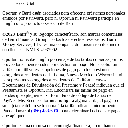
Texas, Utah.
Oportun y Barri están asociados para ofrecerle préstamos personales
emitidos por Pathward, pero ni Oportun ni Pathward participa en
ningún otro producto o servicio de Barri.
®
©2023 Barri
y su logotipo característico, son marcas comerciales
de Barri Financial Group
.
Todos los derechos reservados. Barri
Money Services, LLC es una compañía de transmisión de dinero
con licencia. NMLS: #937962
Oportun no recibe ningún porcentaje de las tarifas cobradas por los
proveedores mencionados por efectuar un pago. No se cobrarán
tarifas por utilizar estas opciones de pago para los préstamos
otorgados a residentes de Luisiana, Nuevo México o Wisconsin, ni
para préstamos otorgados a residentes de California cuyos
Documentos de Divulgación del Préstamo y Pagaré indiquen que el
Prestamista es Oportun, Inc. Encontrará las tarifas de pago en
tiendas que apliquen en su formulario de código de barras de
PayNearMe. Si en ese formulario figura alguna tarifa, al pagar con
su tarjeta de débito se le cobrará la tarifa indicada anteriormente.
Puede llamar al
(866) 488-6090
para determinar las tasas de pago
que apliquen.
Oportun es una empresa de tecnología financiera, no un banco