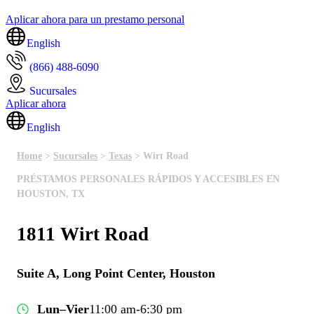
Aplicar ahora para un prestamo personal
English
(866) 488-6090
Sucursales
Aplicar ahora
English
Home
>
Sucursales
>
Texas
> Wirt Road
PRÉSTAMOS PERSONALES RÁPIDOS Y ACCESIBLES EN
HOUSTON, TX
1811 Wirt Road
Suite A, Long Point Center, Houston
Lun–Vier
11:00 am-6:30 pm