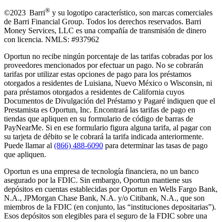
®
©2023 Barri
y su logotipo característico, son marcas comerciales
de Barri Financial Group
.
Todos los derechos reservados. Barri
Money Services, LLC es una compañía de transmisión de dinero
con licencia. NMLS: #937962
Oportun no recibe ningún porcentaje de las tarifas cobradas por los
proveedores mencionados por efectuar un pago. No se cobrarán
tarifas por utilizar estas opciones de pago para los préstamos
otorgados a residentes de Luisiana, Nuevo México o Wisconsin, ni
para préstamos otorgados a residentes de California cuyos
Documentos de Divulgación del Préstamo y Pagaré indiquen que el
Prestamista es Oportun, Inc. Encontrará las tarifas de pago en
tiendas que apliquen en su formulario de código de barras de
PayNearMe. Si en ese formulario figura alguna tarifa, al pagar con
su tarjeta de débito se le cobrará la tarifa indicada anteriormente.
Puede llamar al
(866) 488-6090
para determinar las tasas de pago
que apliquen.
Oportun es una empresa de tecnología financiera, no un banco
asegurado por la FDIC. Sin embargo, Oportun mantiene sus
depósitos en cuentas establecidas por Oportun en Wells Fargo Bank,
N.A., JPMorgan Chase Bank, N.A. y/o Citibank, N.A., que son
miembros de la FDIC (en conjunto, las “instituciones depositarias”).
Esos depósitos son elegibles para el seguro de la FDIC sobre una