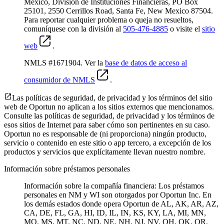
Mexico, División de Instituciones Financieras, PO Box
25101, 2550 Cerrillos Road, Santa Fe, New Mexico 87504.
Para reportar cualquier problema o queja no resueltos,
comuníquese con la división al
505-476-4885
o visite el
sitio
web
.
NMLS #1671904. Ver la
base de datos de acceso al
consumidor de NMLS
.
Las políticas de seguridad, de privacidad y los términos del sitio
web de Oportun no aplican a los sitios externos que mencionamos.
Consulte las políticas de seguridad, de privacidad y los términos de
esos sitios de Internet para saber cómo son pertinentes en su caso.
Oportun no es responsable de (ni proporciona) ningún producto,
servicio o contenido en este sitio o app tercero, a excepción de los
productos y servicios que explícitamente llevan nuestro nombre.
Información sobre préstamos personales
Información sobre la compañía financiera: Los préstamos
personales en NM y WI son otorgados por Oportun Inc. En
los demás estados donde opera Oportun de
AL, AK, AR, AZ,
CA, DE, FL, GA, HI, ID, IL, IN, KS, KY, LA, MI, MN,
MO, MS, MT, NC, ND, NE, NH, NJ, NV, OH, OK, OR,