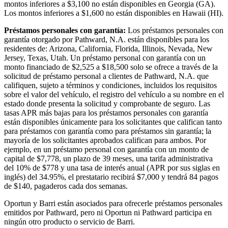
montos inferiores a $3,100 no están disponibles en Georgia (GA).
Los montos inferiores a $1,600 no están disponibles en Hawaii (HI).
Préstamos personales con garantía:
Los préstamos personales con
garantía otorgado por Pathward, N.A. están disponibles para los
residentes de: Arizona, California, Florida, Illinois, Nevada, New
Jersey, Texas, Utah. Un préstamo personal con garantía con un
monto financiado de $2,525 a $18,500 solo se ofrece a través de la
solicitud de préstamo personal a clientes de Pathward, N.A. que
califiquen, sujeto a términos y condiciones, incluidos los requisitos
sobre el valor del vehículo, el registro del vehículo a su nombre en el
estado donde presenta la solicitud y comprobante de seguro. Las
tasas APR más bajas para los préstamos personales con garantía
están disponibles únicamente para los solicitantes que califican tanto
para préstamos con garantía como para préstamos sin garantía; la
mayoría de los solicitantes aprobados califican para ambos. Por
ejemplo, en un préstamo personal con garantía con un monto de
capital de $7,778, un plazo de 39 meses, una tarifa administrativa
del 10% de $778 y una tasa de interés anual (APR por sus siglas en
inglés) del 34.95%, el prestatario recibirá $7,000 y tendrá 84 pagos
de $140, pagaderos cada dos semanas.
Oportun y Barri están asociados para ofrecerle préstamos personales
emitidos por Pathward, pero ni Oportun ni Pathward participa en
ningún otro producto o servicio de Barri.