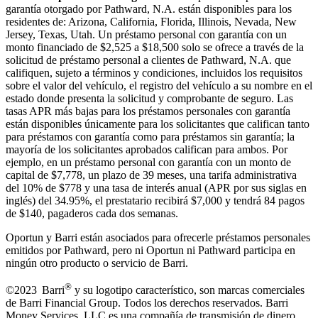
garantía otorgado por Pathward, N.A. están disponibles para los
residentes de: Arizona, California, Florida, Illinois, Nevada, New
Jersey, Texas, Utah. Un préstamo personal con garantía con un
monto financiado de $2,525 a $18,500 solo se ofrece a través de la
solicitud de préstamo personal a clientes de Pathward, N.A. que
califiquen, sujeto a términos y condiciones, incluidos los requisitos
sobre el valor del vehículo, el registro del vehículo a su nombre en el
estado donde presenta la solicitud y comprobante de seguro. Las
tasas APR más bajas para los préstamos personales con garantía
están disponibles únicamente para los solicitantes que califican tanto
para préstamos con garantía como para préstamos sin garantía; la
mayoría de los solicitantes aprobados califican para ambos. Por
ejemplo, en un préstamo personal con garantía con un monto de
capital de $7,778, un plazo de 39 meses, una tarifa administrativa
del 10% de $778 y una tasa de interés anual (APR por sus siglas en
inglés) del 34.95%, el prestatario recibirá $7,000 y tendrá 84 pagos
de $140, pagaderos cada dos semanas.
Oportun y Barri están asociados para ofrecerle préstamos personales
emitidos por Pathward, pero ni Oportun ni Pathward participa en
ningún otro producto o servicio de Barri.
®
©2023 Barri
y su logotipo característico, son marcas comerciales
de Barri Financial Group
.
Todos los derechos reservados. Barri
Money Services, LLC es una compañía de transmisión de dinero