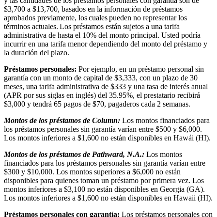
y las cantidades de los préstamos personales con garantía son de
$3,700 a $13,700, basados en la información de préstamos
aprobados previamente, los cuales pueden no representar los
términos actuales. Los préstamos están sujetos a una tarifa
administrativa de hasta el 10% del monto principal. Usted podría
incurrir en una tarifa menor dependiendo del monto del préstamo y
la duración del plazo.
Préstamos personales:
Por ejemplo, en un préstamo personal sin
garantía con un monto de capital de $3,333, con un plazo de 30
meses, una tarifa administrativa de $333 y una tasa de interés anual
(APR por sus siglas en inglés) del 35.95%, el prestatario recibirá
$3,000 y tendrá 65 pagos de $70, pagaderos cada 2 semanas.
Montos de los préstamos de Column:
Los montos financiados para
los préstamos personales sin garantía varían entre $500 y $6,000.
Los montos inferiores a $1,600 no están disponibles en Hawái (HI).
Montos de los préstamos de Pathward, N.A.:
Los montos
financiados para los préstamos personales sin garantía varían entre
$300 y $10,000. Los montos superiores a $6,000 no están
disponibles para quienes toman un préstamo por primera vez. Los
montos inferiores a $3,100 no están disponibles en Georgia (GA).
Los montos inferiores a $1,600 no están disponibles en Hawaii (HI).
Préstamos personales con garantía:
Los préstamos personales con