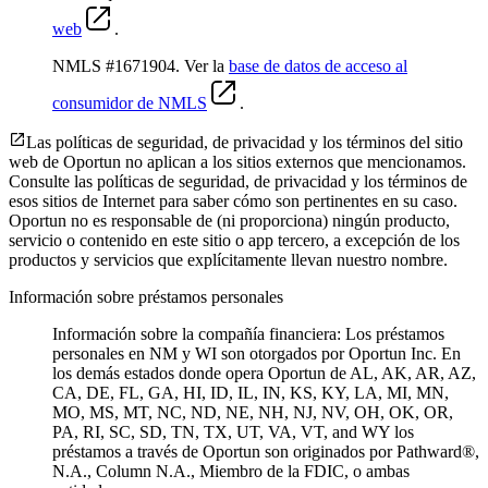
web
.
NMLS #1671904. Ver la
base de datos de acceso al
consumidor de NMLS
.
Las políticas de seguridad, de privacidad y los términos del sitio
web de Oportun no aplican a los sitios externos que mencionamos.
Consulte las políticas de seguridad, de privacidad y los términos de
esos sitios de Internet para saber cómo son pertinentes en su caso.
Oportun no es responsable de (ni proporciona) ningún producto,
servicio o contenido en este sitio o app tercero, a excepción de los
productos y servicios que explícitamente llevan nuestro nombre.
Información sobre préstamos personales
Información sobre la compañía financiera: Los préstamos
personales en NM y WI son otorgados por Oportun Inc. En
los demás estados donde opera Oportun de
AL, AK, AR, AZ,
CA, DE, FL, GA, HI, ID, IL, IN, KS, KY, LA, MI, MN,
MO, MS, MT, NC, ND, NE, NH, NJ, NV, OH, OK, OR,
PA, RI, SC, SD, TN, TX, UT, VA, VT, and WY los
préstamos a través de Oportun son originados por Pathward®,
N.A., Column N.A., Miembro de la FDIC, o ambas