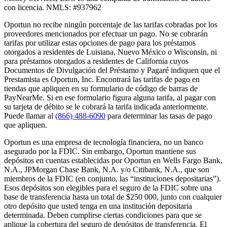
con licencia. NMLS: #937962
Oportun no recibe ningún porcentaje de las tarifas cobradas por los
proveedores mencionados por efectuar un pago. No se cobrarán
tarifas por utilizar estas opciones de pago para los préstamos
otorgados a residentes de Luisiana, Nuevo México o Wisconsin, ni
para préstamos otorgados a residentes de California cuyos
Documentos de Divulgación del Préstamo y Pagaré indiquen que el
Prestamista es Oportun, Inc. Encontrará las tarifas de pago en
tiendas que apliquen en su formulario de código de barras de
PayNearMe. Si en ese formulario figura alguna tarifa, al pagar con
su tarjeta de débito se le cobrará la tarifa indicada anteriormente.
Puede llamar al
(866) 488-6090
para determinar las tasas de pago
que apliquen.
Oportun es una empresa de tecnología financiera, no un banco
asegurado por la FDIC. Sin embargo, Oportun mantiene sus
depósitos en cuentas establecidas por Oportun en Wells Fargo Bank,
N.A., JPMorgan Chase Bank, N.A. y/o Citibank, N.A., que son
miembros de la FDIC (en conjunto, las “instituciones depositarias”).
Esos depósitos son elegibles para el seguro de la FDIC sobre una
base de transferencia hasta un total de $250 000, junto con cualquier
otro depósito que usted tenga en una institución depositaria
determinada. Deben cumplirse ciertas condiciones para que se
aplique la cobertura del seguro de depósitos de transferencia. El