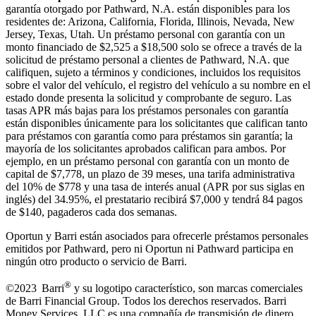
garantía otorgado por Pathward, N.A. están disponibles para los
residentes de: Arizona, California, Florida, Illinois, Nevada, New
Jersey, Texas, Utah. Un préstamo personal con garantía con un
monto financiado de $2,525 a $18,500 solo se ofrece a través de la
solicitud de préstamo personal a clientes de Pathward, N.A. que
califiquen, sujeto a términos y condiciones, incluidos los requisitos
sobre el valor del vehículo, el registro del vehículo a su nombre en el
estado donde presenta la solicitud y comprobante de seguro. Las
tasas APR más bajas para los préstamos personales con garantía
están disponibles únicamente para los solicitantes que califican tanto
para préstamos con garantía como para préstamos sin garantía; la
mayoría de los solicitantes aprobados califican para ambos. Por
ejemplo, en un préstamo personal con garantía con un monto de
capital de $7,778, un plazo de 39 meses, una tarifa administrativa
del 10% de $778 y una tasa de interés anual (APR por sus siglas en
inglés) del 34.95%, el prestatario recibirá $7,000 y tendrá 84 pagos
de $140, pagaderos cada dos semanas.
Oportun y Barri están asociados para ofrecerle préstamos personales
emitidos por Pathward, pero ni Oportun ni Pathward participa en
ningún otro producto o servicio de Barri.
®
©2023 Barri
y su logotipo característico, son marcas comerciales
de Barri Financial Group
.
Todos los derechos reservados. Barri
Money Services, LLC es una compañía de transmisión de dinero