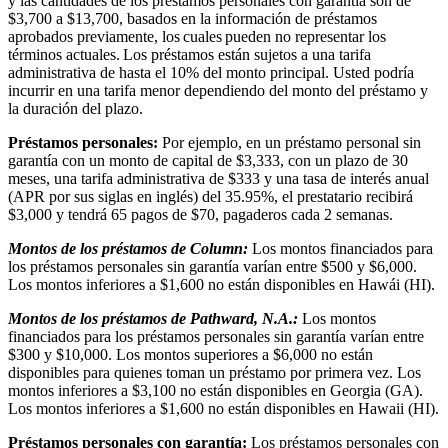
y las cantidades de los préstamos personales con garantía son de
$3,700 a $13,700, basados en la información de préstamos
aprobados previamente, los cuales pueden no representar los
términos actuales. Los préstamos están sujetos a una tarifa
administrativa de hasta el 10% del monto principal. Usted podría
incurrir en una tarifa menor dependiendo del monto del préstamo y
la duración del plazo.
Préstamos personales:
Por ejemplo, en un préstamo personal sin
garantía con un monto de capital de $3,333, con un plazo de 30
meses, una tarifa administrativa de $333 y una tasa de interés anual
(APR por sus siglas en inglés) del 35.95%, el prestatario recibirá
$3,000 y tendrá 65 pagos de $70, pagaderos cada 2 semanas.
Montos de los préstamos de Column:
Los montos financiados para
los préstamos personales sin garantía varían entre $500 y $6,000.
Los montos inferiores a $1,600 no están disponibles en Hawái (HI).
Montos de los préstamos de Pathward, N.A.:
Los montos
financiados para los préstamos personales sin garantía varían entre
$300 y $10,000. Los montos superiores a $6,000 no están
disponibles para quienes toman un préstamo por primera vez. Los
montos inferiores a $3,100 no están disponibles en Georgia (GA).
Los montos inferiores a $1,600 no están disponibles en Hawaii (HI).
Préstamos personales con garantía:
Los préstamos personales con