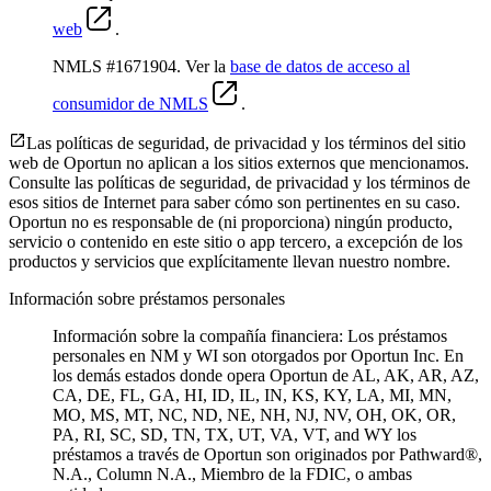
web
.
NMLS #1671904. Ver la
base de datos de acceso al
consumidor de NMLS
.
Las políticas de seguridad, de privacidad y los términos del sitio
web de Oportun no aplican a los sitios externos que mencionamos.
Consulte las políticas de seguridad, de privacidad y los términos de
esos sitios de Internet para saber cómo son pertinentes en su caso.
Oportun no es responsable de (ni proporciona) ningún producto,
servicio o contenido en este sitio o app tercero, a excepción de los
productos y servicios que explícitamente llevan nuestro nombre.
Información sobre préstamos personales
Información sobre la compañía financiera: Los préstamos
personales en NM y WI son otorgados por Oportun Inc. En
los demás estados donde opera Oportun de
AL, AK, AR, AZ,
CA, DE, FL, GA, HI, ID, IL, IN, KS, KY, LA, MI, MN,
MO, MS, MT, NC, ND, NE, NH, NJ, NV, OH, OK, OR,
PA, RI, SC, SD, TN, TX, UT, VA, VT, and WY los
préstamos a través de Oportun son originados por Pathward®,
N.A., Column N.A., Miembro de la FDIC, o ambas