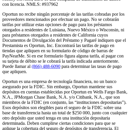
con licencia. NMLS: #937962
Oportun no recibe ningún porcentaje de las tarifas cobradas por los
proveedores mencionados por efectuar un pago. No se cobrarán
tarifas por utilizar estas opciones de pago para los préstamos
otorgados a residentes de Luisiana, Nuevo México o Wisconsin, ni
para préstamos otorgados a residentes de California cuyos
Documentos de Divulgación del Préstamo y Pagaré indiquen que el
Prestamista es Oportun, Inc. Encontrará las tarifas de pago en
tiendas que apliquen en su formulario de código de barras de
PayNearMe. Si en ese formulario figura alguna tarifa, al pagar con
su tarjeta de débito se le cobrará la tarifa indicada anteriormente.
Puede llamar al
(866) 488-6090
para determinar las tasas de pago
que apliquen.
Oportun es una empresa de tecnología financiera, no un banco
asegurado por la FDIC. Sin embargo, Oportun mantiene sus
depósitos en cuentas establecidas por Oportun en Wells Fargo Bank,
N.A., JPMorgan Chase Bank, N.A. y/o Citibank, N.A., que son
miembros de la FDIC (en conjunto, las “instituciones depositarias”).
Esos depósitos son elegibles para el seguro de la FDIC sobre una
base de transferencia hasta un total de $250 000, junto con cualquier
otro depósito que usted tenga en una institución depositaria
determinada. Deben cumplirse ciertas condiciones para que se
aplique la cobertura del seguro de depósitos de transferencia. El