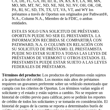
CA, DE, FL, GA, HI, ID, IL, IN, KS, KY, LA, MI, MN,
MO, MS, MT, NC, ND, NE, NH, NJ, NV, OH, OK, OR,
PA, RI, SC, SD, TN, TX, UT, VA, VT, and WY los
préstamos a través de Oportun son originados por Pathward®,
N.A., Column N.A., Miembro de la FDIC, o ambas
entidades.
ESTA ES SOLO UNA SOLICITUD DE PRÉSTAMO.
OPORTUN PUEDE NO SER EL PRESTAMISTA. LA
INFORMACIÓN RECIBIDA SE COMPARTIRÁ CON
PATHWARD, N.A. O COLUMN EN RELACIÓN CON
SU SOLICITUD DE PRÉSTAMO. EL PRESTAMISTA
PUEDE NO ESTAR SUJETO A TODAS LAS LEYES DE
PRÉSTAMOS DE VERMONT U OTROS ESTADOS. EL
PRESTAMISTA PUEDE ESTAR SUJETO A LAS LEYES
FEDERALES DE PRÉSTAMOS.
Términos del producto:
Los productos de préstamos están sujetos
a la aprobación del crédito. Los montos más altos de préstamos
requieren un gravamen preferente sobre un vehículo motorizado que
cumpla con los criterios de Oportun. Los términos varían según el
solicitante y el estado y están sujetos a cambio. No se requiere un
historial de crédito previo para calificar, pero se pedirán los reportes
de crédito de todos los solicitantes y se tomarán en consideración. El
historial de pagos de la cuenta se reporta a determinados burós de