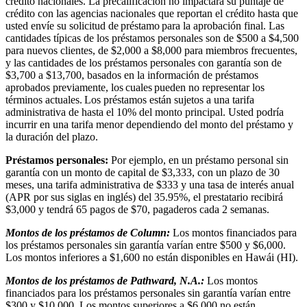
crédito nacionales. La precalificación no impactará su puntaje de
crédito con las agencias nacionales que reportan el crédito hasta que
usted envíe su solicitud de préstamo para la aprobación final. Las
cantidades típicas de los préstamos personales son de $500 a $4,500
para nuevos clientes, de $2,000 a $8,000 para miembros frecuentes,
y las cantidades de los préstamos personales con garantía son de
$3,700 a $13,700, basados en la información de préstamos
aprobados previamente, los cuales pueden no representar los
términos actuales. Los préstamos están sujetos a una tarifa
administrativa de hasta el 10% del monto principal. Usted podría
incurrir en una tarifa menor dependiendo del monto del préstamo y
la duración del plazo.
Préstamos personales:
Por ejemplo, en un préstamo personal sin
garantía con un monto de capital de $3,333, con un plazo de 30
meses, una tarifa administrativa de $333 y una tasa de interés anual
(APR por sus siglas en inglés) del 35.95%, el prestatario recibirá
$3,000 y tendrá 65 pagos de $70, pagaderos cada 2 semanas.
Montos de los préstamos de Column:
Los montos financiados para
los préstamos personales sin garantía varían entre $500 y $6,000.
Los montos inferiores a $1,600 no están disponibles en Hawái (HI).
Montos de los préstamos de Pathward, N.A.:
Los montos
financiados para los préstamos personales sin garantía varían entre
$300 y $10,000. Los montos superiores a $6,000 no están