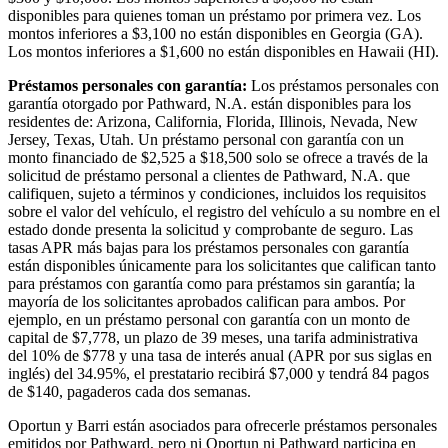
disponibles para quienes toman un préstamo por primera vez. Los
montos inferiores a $3,100 no están disponibles en Georgia (GA).
Los montos inferiores a $1,600 no están disponibles en Hawaii (HI).
Préstamos personales con garantía:
Los préstamos personales con
garantía otorgado por Pathward, N.A. están disponibles para los
residentes de: Arizona, California, Florida, Illinois, Nevada, New
Jersey, Texas, Utah. Un préstamo personal con garantía con un
monto financiado de $2,525 a $18,500 solo se ofrece a través de la
solicitud de préstamo personal a clientes de Pathward, N.A. que
califiquen, sujeto a términos y condiciones, incluidos los requisitos
sobre el valor del vehículo, el registro del vehículo a su nombre en el
estado donde presenta la solicitud y comprobante de seguro. Las
tasas APR más bajas para los préstamos personales con garantía
están disponibles únicamente para los solicitantes que califican tanto
para préstamos con garantía como para préstamos sin garantía; la
mayoría de los solicitantes aprobados califican para ambos. Por
ejemplo, en un préstamo personal con garantía con un monto de
capital de $7,778, un plazo de 39 meses, una tarifa administrativa
del 10% de $778 y una tasa de interés anual (APR por sus siglas en
inglés) del 34.95%, el prestatario recibirá $7,000 y tendrá 84 pagos
de $140, pagaderos cada dos semanas.
Oportun y Barri están asociados para ofrecerle préstamos personales
emitidos por Pathward, pero ni Oportun ni Pathward participa en