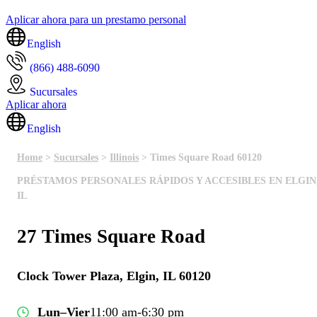
Aplicar ahora para un prestamo personal
English
(866) 488-6090
Sucursales
Aplicar ahora
English
Home
>
Sucursales
>
Illinois
> Times Square Road 60120
PRÉSTAMOS PERSONALES RÁPIDOS Y ACCESIBLES EN ELGIN
IL
27 Times Square Road
Clock Tower Plaza, Elgin, IL 60120
Lun–Vier
11:00 am-6:30 pm