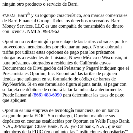
ningún otro producto o servicio de Barri.
®
©2023 Barri
y su logotipo característico, son marcas comerciales
de Barri Financial Group
.
Todos los derechos reservados. Barri
Money Services, LLC es una compañía de transmisión de dinero
con licencia. NMLS: #937962
Oportun no recibe ningún porcentaje de las tarifas cobradas por los
proveedores mencionados por efectuar un pago. No se cobrarán
tarifas por utilizar estas opciones de pago para los préstamos
otorgados a residentes de Luisiana, Nuevo México o Wisconsin, ni
para préstamos otorgados a residentes de California cuyos
Documentos de Divulgación del Préstamo y Pagaré indiquen que el
Prestamista es Oportun, Inc. Encontrará las tarifas de pago en
tiendas que apliquen en su formulario de código de barras de
PayNearMe. Si en ese formulario figura alguna tarifa, al pagar con
su tarjeta de débito se le cobrará la tarifa indicada anteriormente.
Puede llamar al
(866) 488-6090
para determinar las tasas de pago
que apliquen.
Oportun es una empresa de tecnología financiera, no un banco
asegurado por la FDIC. Sin embargo, Oportun mantiene sus
depósitos en cuentas establecidas por Oportun en Wells Fargo Bank,
N.A., JPMorgan Chase Bank, N.A. y/o Citibank, N.A., que son
miembros de la FDIC (en conjunto, las “instituciones depositarias”).