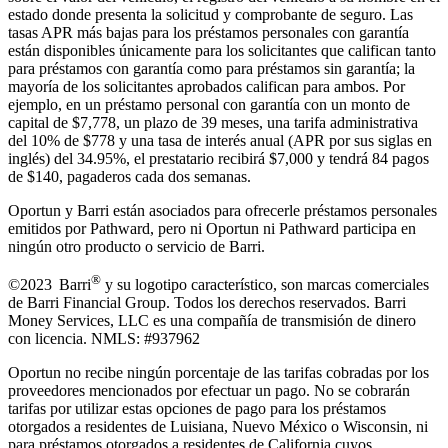
estado donde presenta la solicitud y comprobante de seguro. Las
tasas APR más bajas para los préstamos personales con garantía
están disponibles únicamente para los solicitantes que califican tanto
para préstamos con garantía como para préstamos sin garantía; la
mayoría de los solicitantes aprobados califican para ambos. Por
ejemplo, en un préstamo personal con garantía con un monto de
capital de $7,778, un plazo de 39 meses, una tarifa administrativa
del 10% de $778 y una tasa de interés anual (APR por sus siglas en
inglés) del 34.95%, el prestatario recibirá $7,000 y tendrá 84 pagos
de $140, pagaderos cada dos semanas.
Oportun y Barri están asociados para ofrecerle préstamos personales
emitidos por Pathward, pero ni Oportun ni Pathward participa en
ningún otro producto o servicio de Barri.
®
©2023 Barri
y su logotipo característico, son marcas comerciales
de Barri Financial Group
.
Todos los derechos reservados. Barri
Money Services, LLC es una compañía de transmisión de dinero
con licencia. NMLS: #937962
Oportun no recibe ningún porcentaje de las tarifas cobradas por los
proveedores mencionados por efectuar un pago. No se cobrarán
tarifas por utilizar estas opciones de pago para los préstamos
otorgados a residentes de Luisiana, Nuevo México o Wisconsin, ni
para préstamos otorgados a residentes de California cuyos