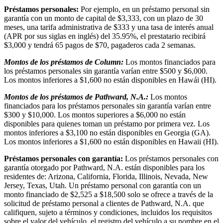
Préstamos personales:
Por ejemplo, en un préstamo personal sin
garantía con un monto de capital de $3,333, con un plazo de 30
meses, una tarifa administrativa de $333 y una tasa de interés anual
(APR por sus siglas en inglés) del 35.95%, el prestatario recibirá
$3,000 y tendrá 65 pagos de $70, pagaderos cada 2 semanas.
Montos de los préstamos de Column:
Los montos financiados para
los préstamos personales sin garantía varían entre $500 y $6,000.
Los montos inferiores a $1,600 no están disponibles en Hawái (HI).
Montos de los préstamos de Pathward, N.A.:
Los montos
financiados para los préstamos personales sin garantía varían entre
$300 y $10,000. Los montos superiores a $6,000 no están
disponibles para quienes toman un préstamo por primera vez. Los
montos inferiores a $3,100 no están disponibles en Georgia (GA).
Los montos inferiores a $1,600 no están disponibles en Hawaii (HI).
Préstamos personales con garantía:
Los préstamos personales con
garantía otorgado por Pathward, N.A. están disponibles para los
residentes de: Arizona, California, Florida, Illinois, Nevada, New
Jersey, Texas, Utah. Un préstamo personal con garantía con un
monto financiado de $2,525 a $18,500 solo se ofrece a través de la
solicitud de préstamo personal a clientes de Pathward, N.A. que
califiquen, sujeto a términos y condiciones, incluidos los requisitos
sobre el valor del vehículo, el registro del vehículo a su nombre en el