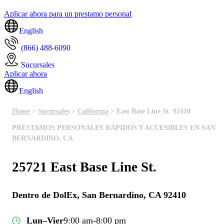
Aplicar ahora para un prestamo personal
English
(866) 488-6090
Sucursales
Aplicar ahora
English
Home
>
Sucursales
>
California
> East Base Line St. 92410
PRÉSTAMOS PERSONALES RÁPIDOS Y ACCESIBLES EN SAN
BERNARDINO, CA
25721 East Base Line St.
Dentro de DolEx, San Bernardino, CA 92410
Lun–Vier
9:00 am-8:00 pm