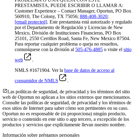
PRESTAMISTA, PUEDE ESCRIBIR O LLAMAR A:
Customer Experience – Contact Manager, Oportun, PO Box
560910, The Colony, TX 75056;
888-408-3020
;
[email protected]
. Este prestamista está autorizado y regulado
por el Departamento de Regulación y Licencias de New
Mexico, División de Instituciones Financieras, PO Box
25101, 2550 Cerrillos Road, Santa Fe, New Mexico 87504.
Para reportar cualquier problema o queja no resueltos,
comuníquese con la división al
505-476-4885
o visite el
sitio
web
.
NMLS #1671904. Ver la
base de datos de acceso al
consumidor de NMLS
.
Las políticas de seguridad, de privacidad y los términos del sitio
web de Oportun no aplican a los sitios externos que mencionamos.
Consulte las políticas de seguridad, de privacidad y los términos de
esos sitios de Internet para saber cómo son pertinentes en su caso.
Oportun no es responsable de (ni proporciona) ningún producto,
servicio o contenido en este sitio o app tercero, a excepción de los
productos y servicios que explícitamente llevan nuestro nombre.
Información sobre préstamos personales