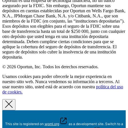
Oportun es una empresa de tecnología financiera, no un banco
asegurado por la FDIC. Sin embargo, Oportun mantiene sus
depósitos en cuentas establecidas por Oportun en Wells Fargo Bank,
N.A., JPMorgan Chase Bank, N.A. y/o Citibank, N.A., que son
miembros de la FDIC (en conjunto, las “instituciones depositarias”).
Esos depósitos son elegibles para el seguro de la FDIC sobre una
base de transferencia hasta un total de $250 000, junto con cualquier
otro depósito que usted tenga en una institución depositaria
determinada. Deben cumplirse ciertas condiciones para que se
aplique la cobertura del seguro de depósitos de transferencia. El
seguro de depósitos solo cubre la insolvencia de una institución
depositaria.
© 2026 Oportun, Inc. Todos los derechos reservados.
Usamos cookies para poder ofrecerle la mejor experiencia en
nuestro sitio web. Nunca vendemos su información a terceros. Al
usar nuestro sitio, usted está de acuerdo con nuestra
política del uso
de cookies.
This site is registered on
wpml.org
as a development site. Switch to a