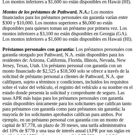
Los montos inferiores a $1,600 no están disponibles en Hawái (HI).
Montos de los préstamos de Pathward, N.A.:
Los montos
financiados para los préstamos personales sin garantía varían entre
$300 y $10,000. Los montos superiores a $6,000 no están
disponibles para quienes toman un préstamo por primera vez. Los
montos inferiores a $3,100 no están disponibles en Georgia (GA).
Los montos inferiores a $1,600 no están disponibles en Hawaii (HI).
Préstamos personales con garantía:
Los préstamos personales con
garantía otorgado por Pathward, N.A. están disponibles para los
residentes de: Arizona, California, Florida, Illinois, Nevada, New
Jersey, Texas, Utah. Un préstamo personal con garantía con un
monto financiado de $2,525 a $18,500 solo se ofrece a través de la
solicitud de préstamo personal a clientes de Pathward, N.A. que
califiquen, sujeto a términos y condiciones, incluidos los requisitos
sobre el valor del vehículo, el registro del vehículo a su nombre en el
estado donde presenta la solicitud y comprobante de seguro. Las
tasas APR más bajas para los préstamos personales con garantía
están disponibles únicamente para los solicitantes que califican tanto
para préstamos con garantía como para préstamos sin garantía; la
mayoría de los solicitantes aprobados califican para ambos. Por
ejemplo, en un préstamo personal con garantía con un monto de
capital de $7,778, un plazo de 39 meses, una tarifa administrativa
del 10% de $778 y una tasa de interés anual (APR por sus siglas en