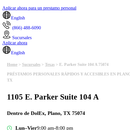
Aplicar ahora para un prestamo personal
English
(866) 488-6090
Sucursales
Aplicar ahora
English
Home
>
Sucursales
>
Texas
> E. Parker Suite 104 A 75074
PRÉSTAMOS PERSONALES RÁPIDOS Y ACCESIBLES EN PLANO
TX
1105 E. Parker Suite 104 A
Dentro de DolEx, Plano, TX 75074
Lun–Vier
9:00 am-8:00 pm