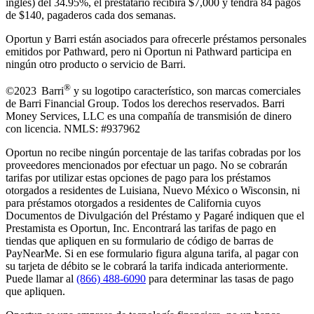
inglés) del 34.95%, el prestatario recibirá $7,000 y tendrá 84 pagos
de $140, pagaderos cada dos semanas.
Oportun y Barri están asociados para ofrecerle préstamos personales
emitidos por Pathward, pero ni Oportun ni Pathward participa en
ningún otro producto o servicio de Barri.
®
©2023 Barri
y su logotipo característico, son marcas comerciales
de Barri Financial Group
.
Todos los derechos reservados. Barri
Money Services, LLC es una compañía de transmisión de dinero
con licencia. NMLS: #937962
Oportun no recibe ningún porcentaje de las tarifas cobradas por los
proveedores mencionados por efectuar un pago. No se cobrarán
tarifas por utilizar estas opciones de pago para los préstamos
otorgados a residentes de Luisiana, Nuevo México o Wisconsin, ni
para préstamos otorgados a residentes de California cuyos
Documentos de Divulgación del Préstamo y Pagaré indiquen que el
Prestamista es Oportun, Inc. Encontrará las tarifas de pago en
tiendas que apliquen en su formulario de código de barras de
PayNearMe. Si en ese formulario figura alguna tarifa, al pagar con
su tarjeta de débito se le cobrará la tarifa indicada anteriormente.
Puede llamar al
(866) 488-6090
para determinar las tasas de pago
que apliquen.