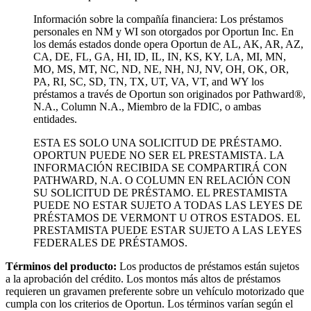
Información sobre la compañía financiera: Los préstamos
personales en NM y WI son otorgados por Oportun Inc. En
los demás estados donde opera Oportun de
AL, AK, AR, AZ,
CA, DE, FL, GA, HI, ID, IL, IN, KS, KY, LA, MI, MN,
MO, MS, MT, NC, ND, NE, NH, NJ, NV, OH, OK, OR,
PA, RI, SC, SD, TN, TX, UT, VA, VT, and WY los
préstamos a través de Oportun son originados por Pathward®,
N.A., Column N.A., Miembro de la FDIC, o ambas
entidades.
ESTA ES SOLO UNA SOLICITUD DE PRÉSTAMO.
OPORTUN PUEDE NO SER EL PRESTAMISTA. LA
INFORMACIÓN RECIBIDA SE COMPARTIRÁ CON
PATHWARD, N.A. O COLUMN EN RELACIÓN CON
SU SOLICITUD DE PRÉSTAMO. EL PRESTAMISTA
PUEDE NO ESTAR SUJETO A TODAS LAS LEYES DE
PRÉSTAMOS DE VERMONT U OTROS ESTADOS. EL
PRESTAMISTA PUEDE ESTAR SUJETO A LAS LEYES
FEDERALES DE PRÉSTAMOS.
Términos del producto:
Los productos de préstamos están sujetos
a la aprobación del crédito. Los montos más altos de préstamos
requieren un gravamen preferente sobre un vehículo motorizado que
cumpla con los criterios de Oportun. Los términos varían según el