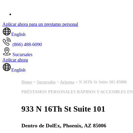
Aplicar ahora para un prestamo personal
English
(866) 488-6090
Sucursales
Aplicar ahora
English
Home
>
Sucursales
>
Arizona
> N 16Th St Suite 101 85006
PRÉSTAMOS PERSONALES RÁPIDOS Y ACCESIBLES EN
933 N 16Th St Suite 101
Dentro de DolEx, Phoenix, AZ 85006