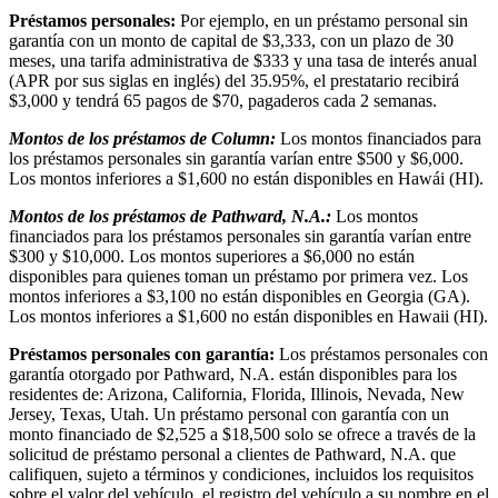
Préstamos personales:
Por ejemplo, en un préstamo personal sin
garantía con un monto de capital de $3,333, con un plazo de 30
meses, una tarifa administrativa de $333 y una tasa de interés anual
(APR por sus siglas en inglés) del 35.95%, el prestatario recibirá
$3,000 y tendrá 65 pagos de $70, pagaderos cada 2 semanas.
Montos de los préstamos de Column:
Los montos financiados para
los préstamos personales sin garantía varían entre $500 y $6,000.
Los montos inferiores a $1,600 no están disponibles en Hawái (HI).
Montos de los préstamos de Pathward, N.A.:
Los montos
financiados para los préstamos personales sin garantía varían entre
$300 y $10,000. Los montos superiores a $6,000 no están
disponibles para quienes toman un préstamo por primera vez. Los
montos inferiores a $3,100 no están disponibles en Georgia (GA).
Los montos inferiores a $1,600 no están disponibles en Hawaii (HI).
Préstamos personales con garantía:
Los préstamos personales con
garantía otorgado por Pathward, N.A. están disponibles para los
residentes de: Arizona, California, Florida, Illinois, Nevada, New
Jersey, Texas, Utah. Un préstamo personal con garantía con un
monto financiado de $2,525 a $18,500 solo se ofrece a través de la
solicitud de préstamo personal a clientes de Pathward, N.A. que
califiquen, sujeto a términos y condiciones, incluidos los requisitos
sobre el valor del vehículo, el registro del vehículo a su nombre en el