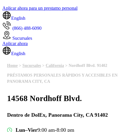
Aplicar ahora para un prestamo personal
English
(866) 488-6090
Sucursales
Aplicar ahora
English
Home
>
Sucursales
>
California
> Nordhoff Blvd. 91402
PRÉSTAMOS PERSONALES RÁPIDOS Y ACCESIBLES EN
PANORAMA CITY, CA
14568 Nordhoff Blvd.
Dentro de DolEx, Panorama City, CA 91402
Lun–Vier
9:00 am-8:00 pm