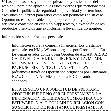
Las políticas de seguridad, de privacidad y los términos del sitio
web de Oportun no aplican a los sitios externos que mencionamos.
Consulte las políticas de seguridad, de privacidad y los términos de
esos sitios de Internet para saber cómo son pertinentes en su caso.
Oportun no es responsable de (ni proporciona) ningún producto,
servicio o contenido en este sitio o app tercero, a excepción de los
productos y servicios que explícitamente llevan nuestro nombre.
Información sobre préstamos personales
Información sobre la compañía financiera: Los préstamos
personales en NM y WI son otorgados por Oportun Inc. En
los demás estados donde opera Oportun de
AL, AK, AR, AZ,
CA, DE, FL, GA, HI, ID, IL, IN, KS, KY, LA, MI, MN,
MO, MS, MT, NC, ND, NE, NH, NJ, NV, OH, OK, OR,
PA, RI, SC, SD, TN, TX, UT, VA, VT, and WY los
préstamos a través de Oportun son originados por Pathward®,
N.A., Column N.A., Miembro de la FDIC, o ambas
entidades.
ESTA ES SOLO UNA SOLICITUD DE PRÉSTAMO.
OPORTUN PUEDE NO SER EL PRESTAMISTA. LA
INFORMACIÓN RECIBIDA SE COMPARTIRÁ CON
PATHWARD, N.A. O COLUMN EN RELACIÓN CON
SU SOLICITUD DE PRÉSTAMO. EL PRESTAMISTA