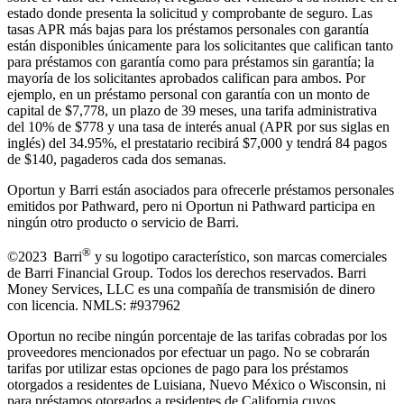
estado donde presenta la solicitud y comprobante de seguro. Las
tasas APR más bajas para los préstamos personales con garantía
están disponibles únicamente para los solicitantes que califican tanto
para préstamos con garantía como para préstamos sin garantía; la
mayoría de los solicitantes aprobados califican para ambos. Por
ejemplo, en un préstamo personal con garantía con un monto de
capital de $7,778, un plazo de 39 meses, una tarifa administrativa
del 10% de $778 y una tasa de interés anual (APR por sus siglas en
inglés) del 34.95%, el prestatario recibirá $7,000 y tendrá 84 pagos
de $140, pagaderos cada dos semanas.
Oportun y Barri están asociados para ofrecerle préstamos personales
emitidos por Pathward, pero ni Oportun ni Pathward participa en
ningún otro producto o servicio de Barri.
®
©2023 Barri
y su logotipo característico, son marcas comerciales
de Barri Financial Group
.
Todos los derechos reservados. Barri
Money Services, LLC es una compañía de transmisión de dinero
con licencia. NMLS: #937962
Oportun no recibe ningún porcentaje de las tarifas cobradas por los
proveedores mencionados por efectuar un pago. No se cobrarán
tarifas por utilizar estas opciones de pago para los préstamos
otorgados a residentes de Luisiana, Nuevo México o Wisconsin, ni
para préstamos otorgados a residentes de California cuyos