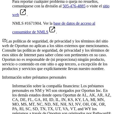
Para reportar cualquier problema o queja no resueltos,
comuníquese con la división al
505-476-4885
o visite el
sitio
web
.
NMLS #1671904. Ver la
base de datos de acceso al
consumidor de NMLS
.
Las políticas de seguridad, de privacidad y los términos del sitio
web de Oportun no aplican a los sitios externos que mencionamos.
Consulte las políticas de seguridad, de privacidad y los términos de
esos sitios de Internet para saber cómo son pertinentes en su caso.
Oportun no es responsable de (ni proporciona) ningún producto,
servicio o contenido en este sitio o app tercero, a excepción de los
productos y servicios que explícitamente llevan nuestro nombre.
Información sobre préstamos personales
Información sobre la compañía financiera: Los préstamos
personales en NM y WI son otorgados por Oportun Inc. En
los demás estados donde opera Oportun de
AL, AK, AR, AZ,
CA, DE, FL, GA, HI, ID, IL, IN, KS, KY, LA, MI, MN,
MO, MS, MT, NC, ND, NE, NH, NJ, NV, OH, OK, OR,
PA, RI, SC, SD, TN, TX, UT, VA, VT, and WY los
préstamos a través de Oportun son originados por Pathward®,