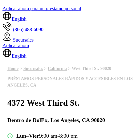
Aplicar ahora para un prestamo personal
English
(866) 488-6090
Sucursales
Aplicar ahora
English
Home
>
Sucursales
>
California
> West Third St. 90020
PRÉSTAMOS PERSONALES RÁPIDOS Y ACCESIBLES EN LOS
ANGELES, CA
4372 West Third St.
Dentro de DolEx, Los Angeles, CA 90020
Lun–Vier
9:00 am-8:00 pm