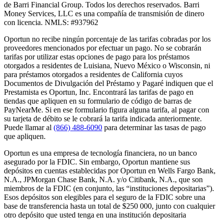
de Barri Financial Group
.
Todos los derechos reservados. Barri
Money Services, LLC es una compañía de transmisión de dinero
con licencia. NMLS: #937962
Oportun no recibe ningún porcentaje de las tarifas cobradas por los
proveedores mencionados por efectuar un pago. No se cobrarán
tarifas por utilizar estas opciones de pago para los préstamos
otorgados a residentes de Luisiana, Nuevo México o Wisconsin, ni
para préstamos otorgados a residentes de California cuyos
Documentos de Divulgación del Préstamo y Pagaré indiquen que el
Prestamista es Oportun, Inc. Encontrará las tarifas de pago en
tiendas que apliquen en su formulario de código de barras de
PayNearMe. Si en ese formulario figura alguna tarifa, al pagar con
su tarjeta de débito se le cobrará la tarifa indicada anteriormente.
Puede llamar al
(866) 488-6090
para determinar las tasas de pago
que apliquen.
Oportun es una empresa de tecnología financiera, no un banco
asegurado por la FDIC. Sin embargo, Oportun mantiene sus
depósitos en cuentas establecidas por Oportun en Wells Fargo Bank,
N.A., JPMorgan Chase Bank, N.A. y/o Citibank, N.A., que son
miembros de la FDIC (en conjunto, las “instituciones depositarias”).
Esos depósitos son elegibles para el seguro de la FDIC sobre una
base de transferencia hasta un total de $250 000, junto con cualquier
otro depósito que usted tenga en una institución depositaria