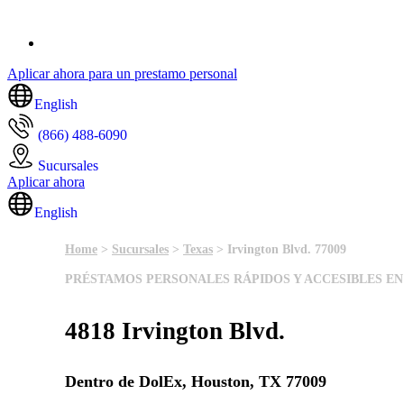
Aplicar ahora para un prestamo personal
English
(866) 488-6090
Sucursales
Aplicar ahora
English
Home
>
Sucursales
>
Texas
> Irvington Blvd. 77009
PRÉSTAMOS PERSONALES RÁPIDOS Y ACCESIBLES EN
4818 Irvington Blvd.
Dentro de DolEx, Houston, TX 77009