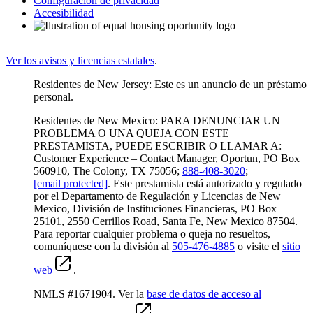
Configuración de privacidad
Accesibilidad
Ver los avisos y licencias estatales
.
Residentes de New Jersey: Este es un anuncio de un préstamo
personal.
Residentes de New Mexico: PARA DENUNCIAR UN
PROBLEMA O UNA QUEJA CON ESTE
PRESTAMISTA, PUEDE ESCRIBIR O LLAMAR A:
Customer Experience – Contact Manager, Oportun, PO Box
560910, The Colony, TX 75056;
888-408-3020
;
[email protected]
. Este prestamista está autorizado y regulado
por el Departamento de Regulación y Licencias de New
Mexico, División de Instituciones Financieras, PO Box
25101, 2550 Cerrillos Road, Santa Fe, New Mexico 87504.
Para reportar cualquier problema o queja no resueltos,
comuníquese con la división al
505-476-4885
o visite el
sitio
web
.
NMLS #1671904. Ver la
base de datos de acceso al