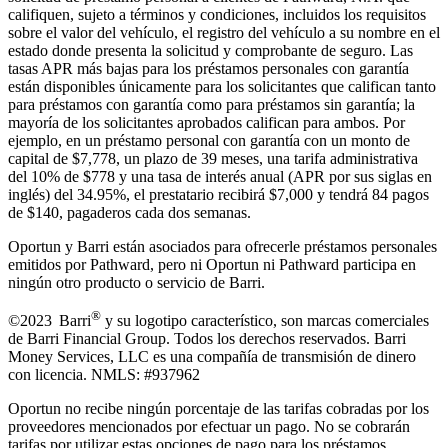
califiquen, sujeto a términos y condiciones, incluidos los requisitos
sobre el valor del vehículo, el registro del vehículo a su nombre en el
estado donde presenta la solicitud y comprobante de seguro. Las
tasas APR más bajas para los préstamos personales con garantía
están disponibles únicamente para los solicitantes que califican tanto
para préstamos con garantía como para préstamos sin garantía; la
mayoría de los solicitantes aprobados califican para ambos. Por
ejemplo, en un préstamo personal con garantía con un monto de
capital de $7,778, un plazo de 39 meses, una tarifa administrativa
del 10% de $778 y una tasa de interés anual (APR por sus siglas en
inglés) del 34.95%, el prestatario recibirá $7,000 y tendrá 84 pagos
de $140, pagaderos cada dos semanas.
Oportun y Barri están asociados para ofrecerle préstamos personales
emitidos por Pathward, pero ni Oportun ni Pathward participa en
ningún otro producto o servicio de Barri.
®
©2023 Barri
y su logotipo característico, son marcas comerciales
de Barri Financial Group
.
Todos los derechos reservados. Barri
Money Services, LLC es una compañía de transmisión de dinero
con licencia. NMLS: #937962
Oportun no recibe ningún porcentaje de las tarifas cobradas por los
proveedores mencionados por efectuar un pago. No se cobrarán
tarifas por utilizar estas opciones de pago para los préstamos