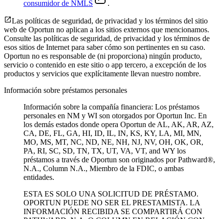
consumidor de NMLS
.
Las políticas de seguridad, de privacidad y los términos del sitio
web de Oportun no aplican a los sitios externos que mencionamos.
Consulte las políticas de seguridad, de privacidad y los términos de
esos sitios de Internet para saber cómo son pertinentes en su caso.
Oportun no es responsable de (ni proporciona) ningún producto,
servicio o contenido en este sitio o app tercero, a excepción de los
productos y servicios que explícitamente llevan nuestro nombre.
Información sobre préstamos personales
Información sobre la compañía financiera: Los préstamos
personales en NM y WI son otorgados por Oportun Inc. En
los demás estados donde opera Oportun de
AL, AK, AR, AZ,
CA, DE, FL, GA, HI, ID, IL, IN, KS, KY, LA, MI, MN,
MO, MS, MT, NC, ND, NE, NH, NJ, NV, OH, OK, OR,
PA, RI, SC, SD, TN, TX, UT, VA, VT, and WY los
préstamos a través de Oportun son originados por Pathward®,
N.A., Column N.A., Miembro de la FDIC, o ambas
entidades.
ESTA ES SOLO UNA SOLICITUD DE PRÉSTAMO.
OPORTUN PUEDE NO SER EL PRESTAMISTA. LA
INFORMACIÓN RECIBIDA SE COMPARTIRÁ CON