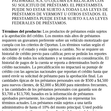
PATHWARD, N.A. O COLUMN EN RELACIÓN CON
SU SOLICITUD DE PRÉSTAMO. EL PRESTAMISTA
PUEDE NO ESTAR SUJETO A TODAS LAS LEYES DE
PRÉSTAMOS DE VERMONT U OTROS ESTADOS. EL
PRESTAMISTA PUEDE ESTAR SUJETO A LAS LEYES
FEDERALES DE PRÉSTAMOS.
Términos del producto:
Los productos de préstamos están sujetos
a la aprobación del crédito. Los montos más altos de préstamos
requieren un gravamen preferente sobre un vehículo motorizado que
cumpla con los criterios de Oportun. Los términos varían según el
solicitante y el estado y están sujetos a cambio. No se requiere un
historial de crédito previo para calificar, pero se pedirán los reportes
de crédito de todos los solicitantes y se tomarán en consideración. El
historial de pagos de la cuenta se reporta a determinados burós de
crédito nacionales. La precalificación no impactará su puntaje de
crédito con las agencias nacionales que reportan el crédito hasta que
usted envíe su solicitud de préstamo para la aprobación final. Las
cantidades típicas de los préstamos personales son de $500 a $4,500
para nuevos clientes, de $2,000 a $8,000 para miembros frecuentes,
y las cantidades de los préstamos personales con garantía son de
$3,700 a $13,700, basados en la información de préstamos
aprobados previamente, los cuales pueden no representar los
términos actuales. Los préstamos están sujetos a una tarifa
administrativa de hasta el 10% del monto principal. Usted podría