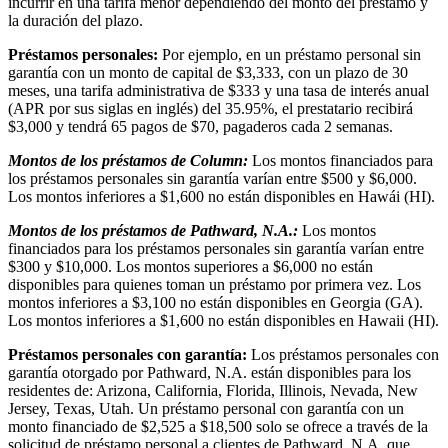
incurrir en una tarifa menor dependiendo del monto del préstamo y
la duración del plazo.
Préstamos personales:
Por ejemplo, en un préstamo personal sin
garantía con un monto de capital de $3,333, con un plazo de 30
meses, una tarifa administrativa de $333 y una tasa de interés anual
(APR por sus siglas en inglés) del 35.95%, el prestatario recibirá
$3,000 y tendrá 65 pagos de $70, pagaderos cada 2 semanas.
Montos de los préstamos de Column:
Los montos financiados para
los préstamos personales sin garantía varían entre $500 y $6,000.
Los montos inferiores a $1,600 no están disponibles en Hawái (HI).
Montos de los préstamos de Pathward, N.A.:
Los montos
financiados para los préstamos personales sin garantía varían entre
$300 y $10,000. Los montos superiores a $6,000 no están
disponibles para quienes toman un préstamo por primera vez. Los
montos inferiores a $3,100 no están disponibles en Georgia (GA).
Los montos inferiores a $1,600 no están disponibles en Hawaii (HI).
Préstamos personales con garantía:
Los préstamos personales con
garantía otorgado por Pathward, N.A. están disponibles para los
residentes de: Arizona, California, Florida, Illinois, Nevada, New
Jersey, Texas, Utah. Un préstamo personal con garantía con un
monto financiado de $2,525 a $18,500 solo se ofrece a través de la
solicitud de préstamo personal a clientes de Pathward, N.A. que