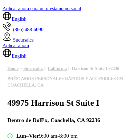
Aplicar ahora para un prestamo personal
English
(866) 488-6090
Sucursales
Aplicar ahora
English
Home
>
Sucursales
>
California
> Harrison St Suite I 92236
PRÉSTAMOS PERSONALES RÁPIDOS Y ACCESIBLES EN
COACHELLA, CA
49975 Harrison St Suite I
Dentro de DolEx, Coachella, CA 92236
Lun–Vier
9:00 am-8:00 pm