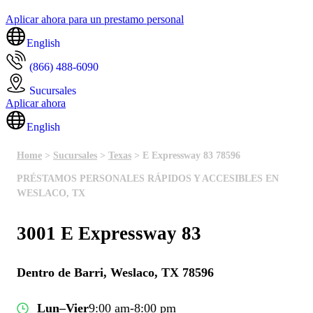
Aplicar ahora para un prestamo personal
English
(866) 488-6090
Sucursales
Aplicar ahora
English
Home
>
Sucursales
>
Texas
> E Expressway 83 78596
PRÉSTAMOS PERSONALES RÁPIDOS Y ACCESIBLES EN
WESLACO, TX
3001 E Expressway 83
Dentro de Barri, Weslaco, TX 78596
Lun–Vier
9:00 am-8:00 pm