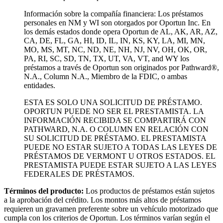
Información sobre la compañía financiera: Los préstamos
personales en NM y WI son otorgados por Oportun Inc. En
los demás estados donde opera Oportun de
AL, AK, AR, AZ,
CA, DE, FL, GA, HI, ID, IL, IN, KS, KY, LA, MI, MN,
MO, MS, MT, NC, ND, NE, NH, NJ, NV, OH, OK, OR,
PA, RI, SC, SD, TN, TX, UT, VA, VT, and WY los
préstamos a través de Oportun son originados por Pathward®,
N.A., Column N.A., Miembro de la FDIC, o ambas
entidades.
ESTA ES SOLO UNA SOLICITUD DE PRÉSTAMO.
OPORTUN PUEDE NO SER EL PRESTAMISTA. LA
INFORMACIÓN RECIBIDA SE COMPARTIRÁ CON
PATHWARD, N.A. O COLUMN EN RELACIÓN CON
SU SOLICITUD DE PRÉSTAMO. EL PRESTAMISTA
PUEDE NO ESTAR SUJETO A TODAS LAS LEYES DE
PRÉSTAMOS DE VERMONT U OTROS ESTADOS. EL
PRESTAMISTA PUEDE ESTAR SUJETO A LAS LEYES
FEDERALES DE PRÉSTAMOS.
Términos del producto:
Los productos de préstamos están sujetos
a la aprobación del crédito. Los montos más altos de préstamos
requieren un gravamen preferente sobre un vehículo motorizado que
cumpla con los criterios de Oportun. Los términos varían según el