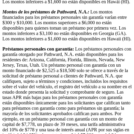
Los montos inferiores a $1,600 no están disponibles en Hawái (HI).
Montos de los préstamos de Pathward, N.A.:
Los montos
financiados para los préstamos personales sin garantía varían entre
$300 y $10,000. Los montos superiores a $6,000 no están
disponibles para quienes toman un préstamo por primera vez. Los
montos inferiores a $3,100 no están disponibles en Georgia (GA).
Los montos inferiores a $1,600 no están disponibles en Hawaii (HI).
Préstamos personales con garantía:
Los préstamos personales con
garantía otorgado por Pathward, N.A. están disponibles para los
residentes de: Arizona, California, Florida, Illinois, Nevada, New
Jersey, Texas, Utah. Un préstamo personal con garantía con un
monto financiado de $2,525 a $18,500 solo se ofrece a través de la
solicitud de préstamo personal a clientes de Pathward, N.A. que
califiquen, sujeto a términos y condiciones, incluidos los requisitos
sobre el valor del vehículo, el registro del vehículo a su nombre en el
estado donde presenta la solicitud y comprobante de seguro. Las
tasas APR más bajas para los préstamos personales con garantía
están disponibles únicamente para los solicitantes que califican tanto
para préstamos con garantía como para préstamos sin garantía; la
mayoría de los solicitantes aprobados califican para ambos. Por
ejemplo, en un préstamo personal con garantía con un monto de
capital de $7,778, un plazo de 39 meses, una tarifa administrativa
del 10% de $778 y una tasa de interés anual (APR por sus siglas en