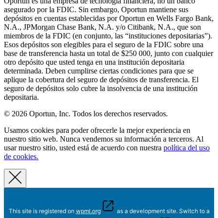
Oportun es una empresa de tecnología financiera, no un banco
asegurado por la FDIC. Sin embargo, Oportun mantiene sus
depósitos en cuentas establecidas por Oportun en Wells Fargo Bank,
N.A., JPMorgan Chase Bank, N.A. y/o Citibank, N.A., que son
miembros de la FDIC (en conjunto, las “instituciones depositarias”).
Esos depósitos son elegibles para el seguro de la FDIC sobre una
base de transferencia hasta un total de $250 000, junto con cualquier
otro depósito que usted tenga en una institución depositaria
determinada. Deben cumplirse ciertas condiciones para que se
aplique la cobertura del seguro de depósitos de transferencia. El
seguro de depósitos solo cubre la insolvencia de una institución
depositaria.
© 2026 Oportun, Inc. Todos los derechos reservados.
Usamos cookies para poder ofrecerle la mejor experiencia en
nuestro sitio web. Nunca vendemos su información a terceros. Al
usar nuestro sitio, usted está de acuerdo con nuestra
política del uso
de cookies.
This site is registered on
wpml.org
as a development site. Switch to a