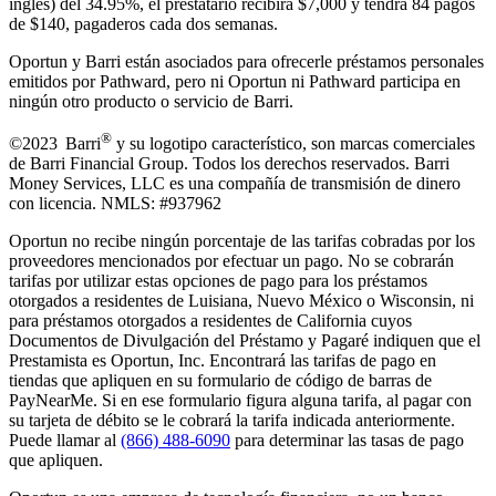
inglés) del 34.95%, el prestatario recibirá $7,000 y tendrá 84 pagos
de $140, pagaderos cada dos semanas.
Oportun y Barri están asociados para ofrecerle préstamos personales
emitidos por Pathward, pero ni Oportun ni Pathward participa en
ningún otro producto o servicio de Barri.
®
©2023 Barri
y su logotipo característico, son marcas comerciales
de Barri Financial Group
.
Todos los derechos reservados. Barri
Money Services, LLC es una compañía de transmisión de dinero
con licencia. NMLS: #937962
Oportun no recibe ningún porcentaje de las tarifas cobradas por los
proveedores mencionados por efectuar un pago. No se cobrarán
tarifas por utilizar estas opciones de pago para los préstamos
otorgados a residentes de Luisiana, Nuevo México o Wisconsin, ni
para préstamos otorgados a residentes de California cuyos
Documentos de Divulgación del Préstamo y Pagaré indiquen que el
Prestamista es Oportun, Inc. Encontrará las tarifas de pago en
tiendas que apliquen en su formulario de código de barras de
PayNearMe. Si en ese formulario figura alguna tarifa, al pagar con
su tarjeta de débito se le cobrará la tarifa indicada anteriormente.
Puede llamar al
(866) 488-6090
para determinar las tasas de pago
que apliquen.