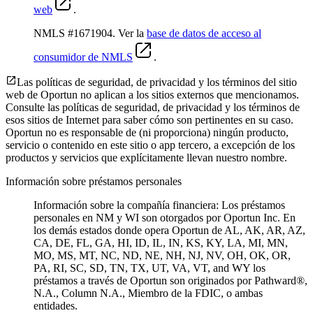
web
.
NMLS #1671904. Ver la
base de datos de acceso al
consumidor de NMLS
.
Las políticas de seguridad, de privacidad y los términos del sitio
web de Oportun no aplican a los sitios externos que mencionamos.
Consulte las políticas de seguridad, de privacidad y los términos de
esos sitios de Internet para saber cómo son pertinentes en su caso.
Oportun no es responsable de (ni proporciona) ningún producto,
servicio o contenido en este sitio o app tercero, a excepción de los
productos y servicios que explícitamente llevan nuestro nombre.
Información sobre préstamos personales
Información sobre la compañía financiera: Los préstamos
personales en NM y WI son otorgados por Oportun Inc. En
los demás estados donde opera Oportun de
AL, AK, AR, AZ,
CA, DE, FL, GA, HI, ID, IL, IN, KS, KY, LA, MI, MN,
MO, MS, MT, NC, ND, NE, NH, NJ, NV, OH, OK, OR,
PA, RI, SC, SD, TN, TX, UT, VA, VT, and WY los
préstamos a través de Oportun son originados por Pathward®,
N.A., Column N.A., Miembro de la FDIC, o ambas
entidades.