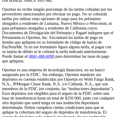
con licencia. NMLS: #937962
Oportun no recibe ningún porcentaje de las tarifas cobradas por los
proveedores mencionados por efectuar un pago. No se cobrarán
tarifas por utilizar estas opciones de pago para los préstamos
otorgados a residentes de Luisiana, Nuevo México o Wisconsin, ni
para préstamos otorgados a residentes de California cuyos
Documentos de Divulgación del Préstamo y Pagaré indiquen que el
Prestamista es Oportun, Inc. Encontrará las tarifas de pago en
tiendas que apliquen en su formulario de código de barras de
PayNearMe. Si en ese formulario figura alguna tarifa, al pagar con
su tarjeta de débito se le cobrará la tarifa indicada anteriormente.
Puede llamar al
(866) 488-6090
para determinar las tasas de pago
que apliquen.
Oportun es una empresa de tecnología financiera, no un banco
asegurado por la FDIC. Sin embargo, Oportun mantiene sus
depósitos en cuentas establecidas por Oportun en Wells Fargo Bank,
N.A., JPMorgan Chase Bank, N.A. y/o Citibank, N.A., que son
miembros de la FDIC (en conjunto, las “instituciones depositarias”).
Esos depósitos son elegibles para el seguro de la FDIC sobre una
base de transferencia hasta un total de $250 000, junto con cualquier
otro depósito que usted tenga en una institución depositaria
determinada. Deben cumplirse ciertas condiciones para que se
aplique la cobertura del seguro de depósitos de transferencia. El
seguro de depósitos solo cubre la insolvencia de una institución