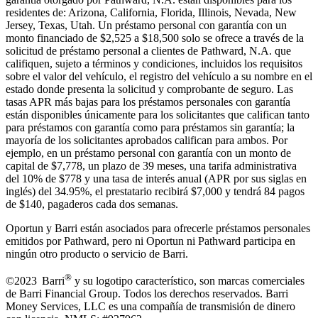
residentes de: Arizona, California, Florida, Illinois, Nevada, New
Jersey, Texas, Utah. Un préstamo personal con garantía con un
monto financiado de $2,525 a $18,500 solo se ofrece a través de la
solicitud de préstamo personal a clientes de Pathward, N.A. que
califiquen, sujeto a términos y condiciones, incluidos los requisitos
sobre el valor del vehículo, el registro del vehículo a su nombre en el
estado donde presenta la solicitud y comprobante de seguro. Las
tasas APR más bajas para los préstamos personales con garantía
están disponibles únicamente para los solicitantes que califican tanto
para préstamos con garantía como para préstamos sin garantía; la
mayoría de los solicitantes aprobados califican para ambos. Por
ejemplo, en un préstamo personal con garantía con un monto de
capital de $7,778, un plazo de 39 meses, una tarifa administrativa
del 10% de $778 y una tasa de interés anual (APR por sus siglas en
inglés) del 34.95%, el prestatario recibirá $7,000 y tendrá 84 pagos
de $140, pagaderos cada dos semanas.
Oportun y Barri están asociados para ofrecerle préstamos personales
emitidos por Pathward, pero ni Oportun ni Pathward participa en
ningún otro producto o servicio de Barri.
®
©2023 Barri
y su logotipo característico, son marcas comerciales
de Barri Financial Group
.
Todos los derechos reservados. Barri
Money Services, LLC es una compañía de transmisión de dinero