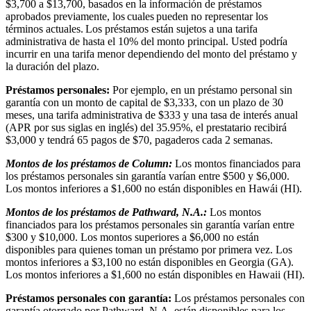
$3,700 a $13,700, basados en la información de préstamos
aprobados previamente, los cuales pueden no representar los
términos actuales. Los préstamos están sujetos a una tarifa
administrativa de hasta el 10% del monto principal. Usted podría
incurrir en una tarifa menor dependiendo del monto del préstamo y
la duración del plazo.
Préstamos personales:
Por ejemplo, en un préstamo personal sin
garantía con un monto de capital de $3,333, con un plazo de 30
meses, una tarifa administrativa de $333 y una tasa de interés anual
(APR por sus siglas en inglés) del 35.95%, el prestatario recibirá
$3,000 y tendrá 65 pagos de $70, pagaderos cada 2 semanas.
Montos de los préstamos de Column:
Los montos financiados para
los préstamos personales sin garantía varían entre $500 y $6,000.
Los montos inferiores a $1,600 no están disponibles en Hawái (HI).
Montos de los préstamos de Pathward, N.A.:
Los montos
financiados para los préstamos personales sin garantía varían entre
$300 y $10,000. Los montos superiores a $6,000 no están
disponibles para quienes toman un préstamo por primera vez. Los
montos inferiores a $3,100 no están disponibles en Georgia (GA).
Los montos inferiores a $1,600 no están disponibles en Hawaii (HI).
Préstamos personales con garantía:
Los préstamos personales con
garantía otorgado por Pathward, N.A. están disponibles para los