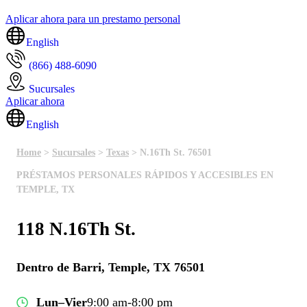
Aplicar ahora para un prestamo personal
English
(866) 488-6090
Sucursales
Aplicar ahora
English
Home
>
Sucursales
>
Texas
> N.16Th St. 76501
PRÉSTAMOS PERSONALES RÁPIDOS Y ACCESIBLES EN
TEMPLE, TX
118 N.16Th St.
Dentro de Barri, Temple, TX 76501
Lun–Vier
9:00 am-8:00 pm