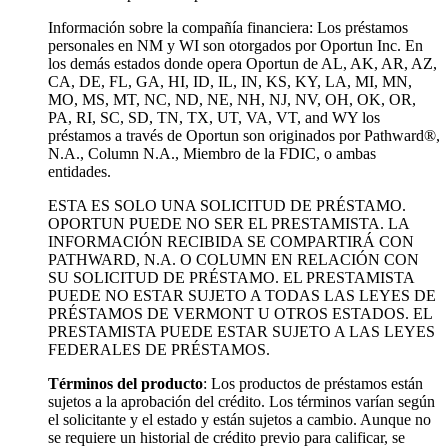
Información sobre la compañía financiera: Los préstamos
personales en NM y WI son otorgados por Oportun Inc. En
los demás estados donde opera Oportun de
AL, AK, AR, AZ,
CA, DE, FL, GA, HI, ID, IL, IN, KS, KY, LA, MI, MN,
MO, MS, MT, NC, ND, NE, NH, NJ, NV, OH, OK, OR,
PA, RI, SC, SD, TN, TX, UT, VA, VT, and WY los
préstamos a través de Oportun son originados por Pathward®,
N.A., Column N.A., Miembro de la FDIC, o ambas
entidades.
ESTA ES SOLO UNA SOLICITUD DE PRÉSTAMO.
OPORTUN PUEDE NO SER EL PRESTAMISTA. LA
INFORMACIÓN RECIBIDA SE COMPARTIRÁ CON
PATHWARD, N.A. O COLUMN EN RELACIÓN CON
SU SOLICITUD DE PRÉSTAMO. EL PRESTAMISTA
PUEDE NO ESTAR SUJETO A TODAS LAS LEYES DE
PRÉSTAMOS DE VERMONT U OTROS ESTADOS. EL
PRESTAMISTA PUEDE ESTAR SUJETO A LAS LEYES
FEDERALES DE PRÉSTAMOS.
Términos del producto
: Los productos de préstamos están
sujetos a la aprobación del crédito. Los términos varían según
el solicitante y el estado y están sujetos a cambio. Aunque no
se requiere un historial de crédito previo para calificar, se