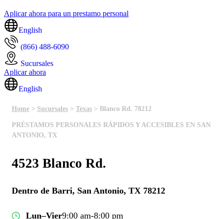
Aplicar ahora para un prestamo personal
English
(866) 488-6090
Sucursales
Aplicar ahora
English
Home
>
Sucursales
>
Texas
> Blanco Rd. 78212
PRÉSTAMOS PERSONALES RÁPIDOS Y ACCESIBLES EN SAN
ANTONIO, TX
4523 Blanco Rd.
Dentro de Barri, San Antonio, TX 78212
Lun–Vier
9:00 am-8:00 pm