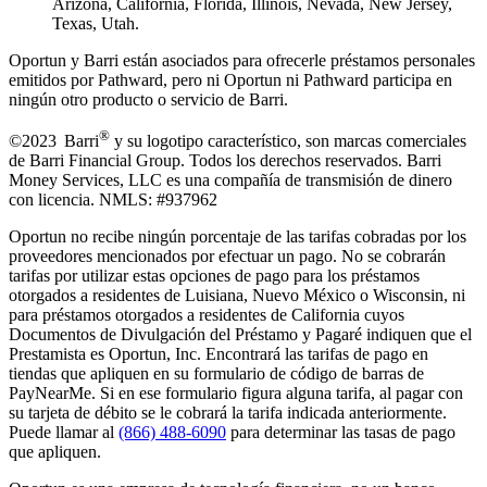
Arizona, California, Florida, Illinois, Nevada, New Jersey,
Texas, Utah.
Oportun y Barri están asociados para ofrecerle préstamos personales
emitidos por Pathward, pero ni Oportun ni Pathward participa en
ningún otro producto o servicio de Barri.
®
©2023 Barri
y su logotipo característico, son marcas comerciales
de Barri Financial Group
.
Todos los derechos reservados. Barri
Money Services, LLC es una compañía de transmisión de dinero
con licencia. NMLS: #937962
Oportun no recibe ningún porcentaje de las tarifas cobradas por los
proveedores mencionados por efectuar un pago. No se cobrarán
tarifas por utilizar estas opciones de pago para los préstamos
otorgados a residentes de Luisiana, Nuevo México o Wisconsin, ni
para préstamos otorgados a residentes de California cuyos
Documentos de Divulgación del Préstamo y Pagaré indiquen que el
Prestamista es Oportun, Inc. Encontrará las tarifas de pago en
tiendas que apliquen en su formulario de código de barras de
PayNearMe. Si en ese formulario figura alguna tarifa, al pagar con
su tarjeta de débito se le cobrará la tarifa indicada anteriormente.
Puede llamar al
(866) 488-6090
para determinar las tasas de pago
que apliquen.