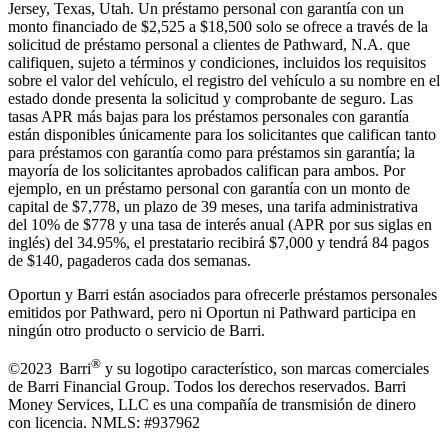
Jersey, Texas, Utah. Un préstamo personal con garantía con un
monto financiado de $2,525 a $18,500 solo se ofrece a través de la
solicitud de préstamo personal a clientes de Pathward, N.A. que
califiquen, sujeto a términos y condiciones, incluidos los requisitos
sobre el valor del vehículo, el registro del vehículo a su nombre en el
estado donde presenta la solicitud y comprobante de seguro. Las
tasas APR más bajas para los préstamos personales con garantía
están disponibles únicamente para los solicitantes que califican tanto
para préstamos con garantía como para préstamos sin garantía; la
mayoría de los solicitantes aprobados califican para ambos. Por
ejemplo, en un préstamo personal con garantía con un monto de
capital de $7,778, un plazo de 39 meses, una tarifa administrativa
del 10% de $778 y una tasa de interés anual (APR por sus siglas en
inglés) del 34.95%, el prestatario recibirá $7,000 y tendrá 84 pagos
de $140, pagaderos cada dos semanas.
Oportun y Barri están asociados para ofrecerle préstamos personales
emitidos por Pathward, pero ni Oportun ni Pathward participa en
ningún otro producto o servicio de Barri.
®
©2023 Barri
y su logotipo característico, son marcas comerciales
de Barri Financial Group
.
Todos los derechos reservados. Barri
Money Services, LLC es una compañía de transmisión de dinero
con licencia. NMLS: #937962