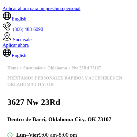
Aplicar ahora para un prestamo personal
English
(866) 488-6090
Sucursales
Aplicar ahora
English
Home
>
Sucursales
>
Oklahoma
> Nw 23Rd 73107
PRÉSTAMOS PERSONALES RÁPIDOS Y ACCESIBLES EN
OKLAHOMA CITY, OK
3627 Nw 23Rd
Dentro de Barri, Oklahoma City, OK 73107
Lun–Vier
9:00 am-8:00 pm