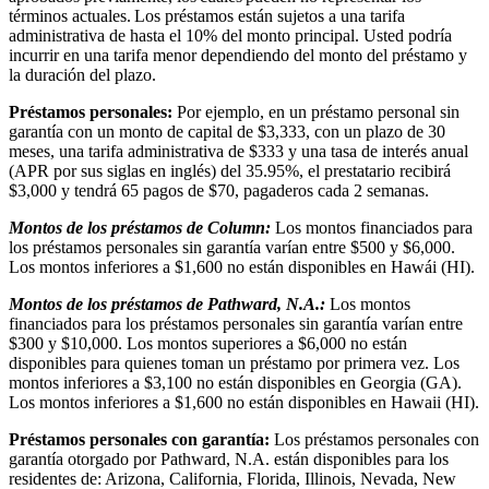
términos actuales. Los préstamos están sujetos a una tarifa
administrativa de hasta el 10% del monto principal. Usted podría
incurrir en una tarifa menor dependiendo del monto del préstamo y
la duración del plazo.
Préstamos personales:
Por ejemplo, en un préstamo personal sin
garantía con un monto de capital de $3,333, con un plazo de 30
meses, una tarifa administrativa de $333 y una tasa de interés anual
(APR por sus siglas en inglés) del 35.95%, el prestatario recibirá
$3,000 y tendrá 65 pagos de $70, pagaderos cada 2 semanas.
Montos de los préstamos de Column:
Los montos financiados para
los préstamos personales sin garantía varían entre $500 y $6,000.
Los montos inferiores a $1,600 no están disponibles en Hawái (HI).
Montos de los préstamos de Pathward, N.A.:
Los montos
financiados para los préstamos personales sin garantía varían entre
$300 y $10,000. Los montos superiores a $6,000 no están
disponibles para quienes toman un préstamo por primera vez. Los
montos inferiores a $3,100 no están disponibles en Georgia (GA).
Los montos inferiores a $1,600 no están disponibles en Hawaii (HI).
Préstamos personales con garantía:
Los préstamos personales con
garantía otorgado por Pathward, N.A. están disponibles para los
residentes de: Arizona, California, Florida, Illinois, Nevada, New