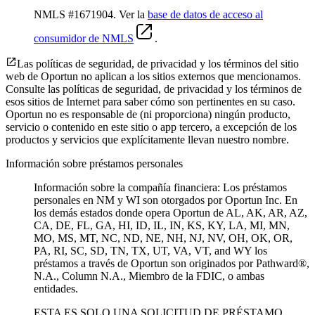
NMLS #1671904. Ver la
base de datos de acceso al
consumidor de NMLS
.
Las políticas de seguridad, de privacidad y los términos del sitio
web de Oportun no aplican a los sitios externos que mencionamos.
Consulte las políticas de seguridad, de privacidad y los términos de
esos sitios de Internet para saber cómo son pertinentes en su caso.
Oportun no es responsable de (ni proporciona) ningún producto,
servicio o contenido en este sitio o app tercero, a excepción de los
productos y servicios que explícitamente llevan nuestro nombre.
Información sobre préstamos personales
Información sobre la compañía financiera: Los préstamos
personales en NM y WI son otorgados por Oportun Inc. En
los demás estados donde opera Oportun de
AL, AK, AR, AZ,
CA, DE, FL, GA, HI, ID, IL, IN, KS, KY, LA, MI, MN,
MO, MS, MT, NC, ND, NE, NH, NJ, NV, OH, OK, OR,
PA, RI, SC, SD, TN, TX, UT, VA, VT, and WY los
préstamos a través de Oportun son originados por Pathward®,
N.A., Column N.A., Miembro de la FDIC, o ambas
entidades.
ESTA ES SOLO UNA SOLICITUD DE PRÉSTAMO.