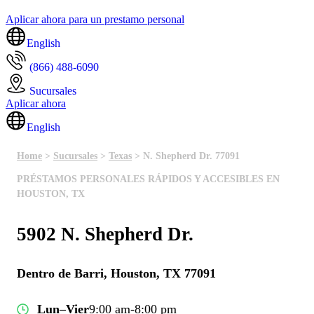
Aplicar ahora para un prestamo personal
English
(866) 488-6090
Sucursales
Aplicar ahora
English
Home
>
Sucursales
>
Texas
> N. Shepherd Dr. 77091
PRÉSTAMOS PERSONALES RÁPIDOS Y ACCESIBLES EN
HOUSTON, TX
5902 N. Shepherd Dr.
Dentro de Barri, Houston, TX 77091
Lun–Vier
9:00 am-8:00 pm