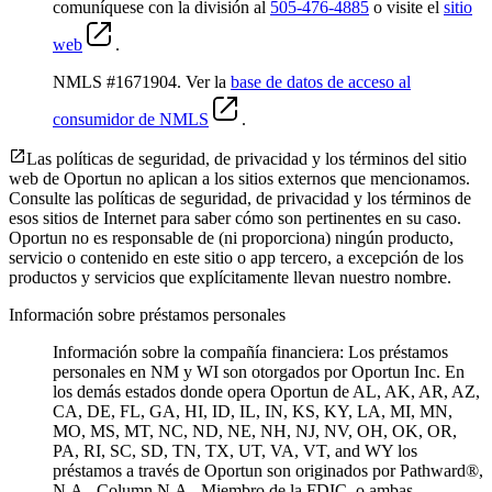
comuníquese con la división al
505-476-4885
o visite el
sitio
web
.
NMLS #1671904. Ver la
base de datos de acceso al
consumidor de NMLS
.
Las políticas de seguridad, de privacidad y los términos del sitio
web de Oportun no aplican a los sitios externos que mencionamos.
Consulte las políticas de seguridad, de privacidad y los términos de
esos sitios de Internet para saber cómo son pertinentes en su caso.
Oportun no es responsable de (ni proporciona) ningún producto,
servicio o contenido en este sitio o app tercero, a excepción de los
productos y servicios que explícitamente llevan nuestro nombre.
Información sobre préstamos personales
Información sobre la compañía financiera: Los préstamos
personales en NM y WI son otorgados por Oportun Inc. En
los demás estados donde opera Oportun de
AL, AK, AR, AZ,
CA, DE, FL, GA, HI, ID, IL, IN, KS, KY, LA, MI, MN,
MO, MS, MT, NC, ND, NE, NH, NJ, NV, OH, OK, OR,
PA, RI, SC, SD, TN, TX, UT, VA, VT, and WY los
préstamos a través de Oportun son originados por Pathward®,
N.A., Column N.A., Miembro de la FDIC, o ambas