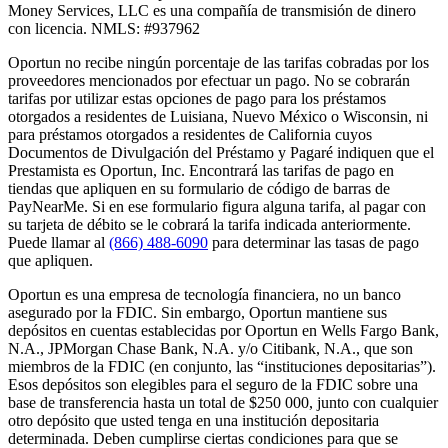
Money Services, LLC es una compañía de transmisión de dinero
con licencia. NMLS: #937962
Oportun no recibe ningún porcentaje de las tarifas cobradas por los
proveedores mencionados por efectuar un pago. No se cobrarán
tarifas por utilizar estas opciones de pago para los préstamos
otorgados a residentes de Luisiana, Nuevo México o Wisconsin, ni
para préstamos otorgados a residentes de California cuyos
Documentos de Divulgación del Préstamo y Pagaré indiquen que el
Prestamista es Oportun, Inc. Encontrará las tarifas de pago en
tiendas que apliquen en su formulario de código de barras de
PayNearMe. Si en ese formulario figura alguna tarifa, al pagar con
su tarjeta de débito se le cobrará la tarifa indicada anteriormente.
Puede llamar al
(866) 488-6090
para determinar las tasas de pago
que apliquen.
Oportun es una empresa de tecnología financiera, no un banco
asegurado por la FDIC. Sin embargo, Oportun mantiene sus
depósitos en cuentas establecidas por Oportun en Wells Fargo Bank,
N.A., JPMorgan Chase Bank, N.A. y/o Citibank, N.A., que son
miembros de la FDIC (en conjunto, las “instituciones depositarias”).
Esos depósitos son elegibles para el seguro de la FDIC sobre una
base de transferencia hasta un total de $250 000, junto con cualquier
otro depósito que usted tenga en una institución depositaria
determinada. Deben cumplirse ciertas condiciones para que se