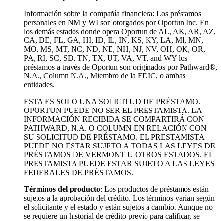
Información sobre la compañía financiera: Los préstamos
personales en NM y WI son otorgados por Oportun Inc. En
los demás estados donde opera Oportun de
AL, AK, AR, AZ,
CA, DE, FL, GA, HI, ID, IL, IN, KS, KY, LA, MI, MN,
MO, MS, MT, NC, ND, NE, NH, NJ, NV, OH, OK, OR,
PA, RI, SC, SD, TN, TX, UT, VA, VT, and WY los
préstamos a través de Oportun son originados por Pathward®,
N.A., Column N.A., Miembro de la FDIC, o ambas
entidades.
ESTA ES SOLO UNA SOLICITUD DE PRÉSTAMO.
OPORTUN PUEDE NO SER EL PRESTAMISTA. LA
INFORMACIÓN RECIBIDA SE COMPARTIRÁ CON
PATHWARD, N.A. O COLUMN EN RELACIÓN CON
SU SOLICITUD DE PRÉSTAMO. EL PRESTAMISTA
PUEDE NO ESTAR SUJETO A TODAS LAS LEYES DE
PRÉSTAMOS DE VERMONT U OTROS ESTADOS. EL
PRESTAMISTA PUEDE ESTAR SUJETO A LAS LEYES
FEDERALES DE PRÉSTAMOS.
Términos del producto
: Los productos de préstamos están
sujetos a la aprobación del crédito. Los términos varían según
el solicitante y el estado y están sujetos a cambio. Aunque no
se requiere un historial de crédito previo para calificar, se