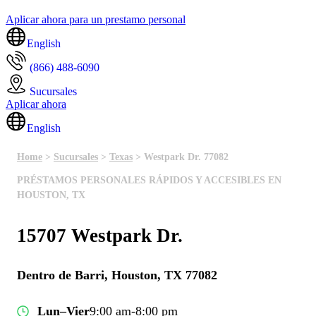
Aplicar ahora para un prestamo personal
English
(866) 488-6090
Sucursales
Aplicar ahora
English
Home
>
Sucursales
>
Texas
> Westpark Dr. 77082
PRÉSTAMOS PERSONALES RÁPIDOS Y ACCESIBLES EN
HOUSTON, TX
15707 Westpark Dr.
Dentro de Barri, Houston, TX 77082
Lun–Vier
9:00 am-8:00 pm