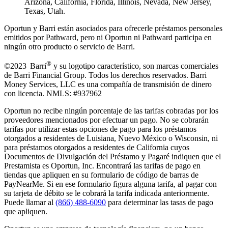
Arizona, California, Florida, Illinois, Nevada, New Jersey,
Texas, Utah.
Oportun y Barri están asociados para ofrecerle préstamos personales
emitidos por Pathward, pero ni Oportun ni Pathward participa en
ningún otro producto o servicio de Barri.
®
©2023 Barri
y su logotipo característico, son marcas comerciales
de Barri Financial Group
.
Todos los derechos reservados. Barri
Money Services, LLC es una compañía de transmisión de dinero
con licencia. NMLS: #937962
Oportun no recibe ningún porcentaje de las tarifas cobradas por los
proveedores mencionados por efectuar un pago. No se cobrarán
tarifas por utilizar estas opciones de pago para los préstamos
otorgados a residentes de Luisiana, Nuevo México o Wisconsin, ni
para préstamos otorgados a residentes de California cuyos
Documentos de Divulgación del Préstamo y Pagaré indiquen que el
Prestamista es Oportun, Inc. Encontrará las tarifas de pago en
tiendas que apliquen en su formulario de código de barras de
PayNearMe. Si en ese formulario figura alguna tarifa, al pagar con
su tarjeta de débito se le cobrará la tarifa indicada anteriormente.
Puede llamar al
(866) 488-6090
para determinar las tasas de pago
que apliquen.