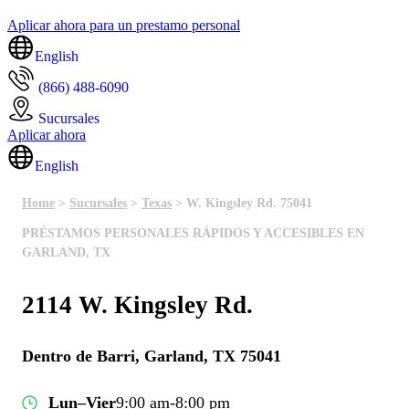
Aplicar ahora para un prestamo personal
English
(866) 488-6090
Sucursales
Aplicar ahora
English
Home
>
Sucursales
>
Texas
> W. Kingsley Rd. 75041
PRÉSTAMOS PERSONALES RÁPIDOS Y ACCESIBLES EN
GARLAND, TX
2114 W. Kingsley Rd.
Dentro de Barri, Garland, TX 75041
Lun–Vier
9:00 am-8:00 pm