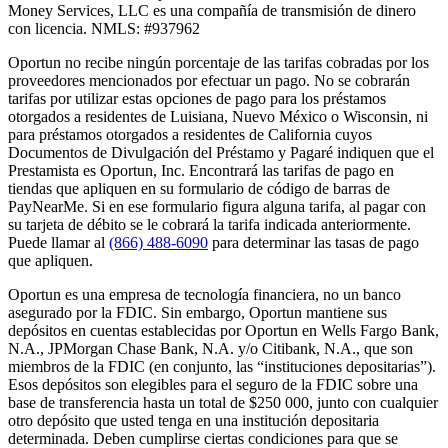
Money Services, LLC es una compañía de transmisión de dinero
con licencia. NMLS: #937962
Oportun no recibe ningún porcentaje de las tarifas cobradas por los
proveedores mencionados por efectuar un pago. No se cobrarán
tarifas por utilizar estas opciones de pago para los préstamos
otorgados a residentes de Luisiana, Nuevo México o Wisconsin, ni
para préstamos otorgados a residentes de California cuyos
Documentos de Divulgación del Préstamo y Pagaré indiquen que el
Prestamista es Oportun, Inc. Encontrará las tarifas de pago en
tiendas que apliquen en su formulario de código de barras de
PayNearMe. Si en ese formulario figura alguna tarifa, al pagar con
su tarjeta de débito se le cobrará la tarifa indicada anteriormente.
Puede llamar al
(866) 488-6090
para determinar las tasas de pago
que apliquen.
Oportun es una empresa de tecnología financiera, no un banco
asegurado por la FDIC. Sin embargo, Oportun mantiene sus
depósitos en cuentas establecidas por Oportun en Wells Fargo Bank,
N.A., JPMorgan Chase Bank, N.A. y/o Citibank, N.A., que son
miembros de la FDIC (en conjunto, las “instituciones depositarias”).
Esos depósitos son elegibles para el seguro de la FDIC sobre una
base de transferencia hasta un total de $250 000, junto con cualquier
otro depósito que usted tenga en una institución depositaria
determinada. Deben cumplirse ciertas condiciones para que se