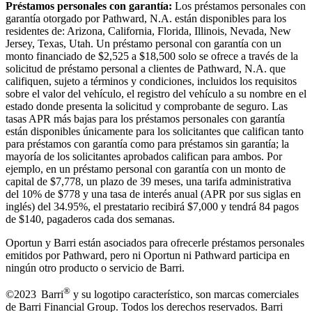
Préstamos personales con garantía:
Los préstamos personales con
garantía otorgado por Pathward, N.A. están disponibles para los
residentes de: Arizona, California, Florida, Illinois, Nevada, New
Jersey, Texas, Utah. Un préstamo personal con garantía con un
monto financiado de $2,525 a $18,500 solo se ofrece a través de la
solicitud de préstamo personal a clientes de Pathward, N.A. que
califiquen, sujeto a términos y condiciones, incluidos los requisitos
sobre el valor del vehículo, el registro del vehículo a su nombre en el
estado donde presenta la solicitud y comprobante de seguro. Las
tasas APR más bajas para los préstamos personales con garantía
están disponibles únicamente para los solicitantes que califican tanto
para préstamos con garantía como para préstamos sin garantía; la
mayoría de los solicitantes aprobados califican para ambos. Por
ejemplo, en un préstamo personal con garantía con un monto de
capital de $7,778, un plazo de 39 meses, una tarifa administrativa
del 10% de $778 y una tasa de interés anual (APR por sus siglas en
inglés) del 34.95%, el prestatario recibirá $7,000 y tendrá 84 pagos
de $140, pagaderos cada dos semanas.
Oportun y Barri están asociados para ofrecerle préstamos personales
emitidos por Pathward, pero ni Oportun ni Pathward participa en
ningún otro producto o servicio de Barri.
®
©2023 Barri
y su logotipo característico, son marcas comerciales
de Barri Financial Group
.
Todos los derechos reservados. Barri