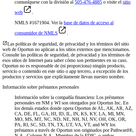
comuníquese con la división al
505-476-4885
o visite el
sitio
web
.
NMLS #1671904. Ver la
base de datos de acceso al
consumidor de NMLS
.
Las políticas de seguridad, de privacidad y los términos del sitio
web de Oportun no aplican a los sitios externos que mencionamos.
Consulte las políticas de seguridad, de privacidad y los términos de
esos sitios de Internet para saber cómo son pertinentes en su caso.
Oportun no es responsable de (ni proporciona) ningún producto,
servicio o contenido en este sitio o app tercero, a excepción de los
productos y servicios que explícitamente llevan nuestro nombre.
Información sobre préstamos personales
Información sobre la compañía financiera: Los préstamos
personales en NM y WI son otorgados por Oportun Inc. En
los demás estados donde opera Oportun de
AL, AK, AR, AZ,
CA, DE, FL, GA, HI, ID, IL, IN, KS, KY, LA, MI, MN,
MO, MS, MT, NC, ND, NE, NH, NJ, NV, OH, OK, OR,
PA, RI, SC, SD, TN, TX, UT, VA, VT, and WY los
préstamos a través de Oportun son originados por Pathward®,
N.A., Column N.A., Miembro de la FDIC, o ambas