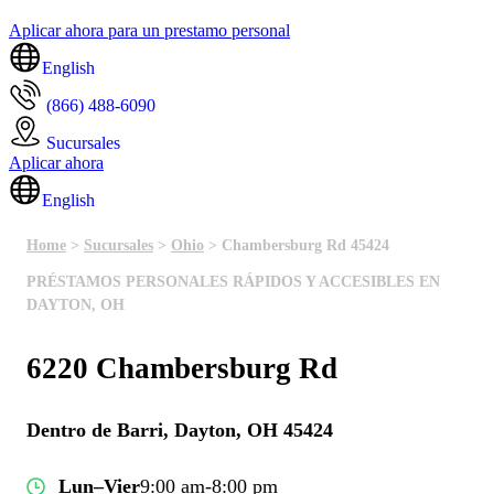
Aplicar ahora para un prestamo personal
English
(866) 488-6090
Sucursales
Aplicar ahora
English
Home
>
Sucursales
>
Ohio
> Chambersburg Rd 45424
PRÉSTAMOS PERSONALES RÁPIDOS Y ACCESIBLES EN
DAYTON, OH
6220 Chambersburg Rd
Dentro de Barri, Dayton, OH 45424
Lun–Vier
9:00 am-8:00 pm