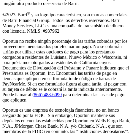
ningún otro producto o servicio de Barri.
®
©2023 Barri
y su logotipo característico, son marcas comerciales
de Barri Financial Group
.
Todos los derechos reservados. Barri
Money Services, LLC es una compañía de transmisión de dinero
con licencia. NMLS: #937962
Oportun no recibe ningún porcentaje de las tarifas cobradas por los
proveedores mencionados por efectuar un pago. No se cobrarán
tarifas por utilizar estas opciones de pago para los préstamos
otorgados a residentes de Luisiana, Nuevo México o Wisconsin, ni
para préstamos otorgados a residentes de California cuyos
Documentos de Divulgación del Préstamo y Pagaré indiquen que el
Prestamista es Oportun, Inc. Encontrará las tarifas de pago en
tiendas que apliquen en su formulario de código de barras de
PayNearMe. Si en ese formulario figura alguna tarifa, al pagar con
su tarjeta de débito se le cobrará la tarifa indicada anteriormente.
Puede llamar al
(866) 488-6090
para determinar las tasas de pago
que apliquen.
Oportun es una empresa de tecnología financiera, no un banco
asegurado por la FDIC. Sin embargo, Oportun mantiene sus
depósitos en cuentas establecidas por Oportun en Wells Fargo Bank,
N.A., JPMorgan Chase Bank, N.A. y/o Citibank, N.A., que son
miembros de la FDIC (en conjunto, las “instituciones depositarias”).