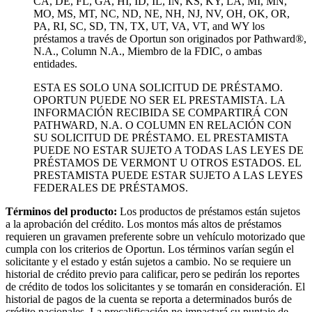
CA, DE, FL, GA, HI, ID, IL, IN, KS, KY, LA, MI, MN,
MO, MS, MT, NC, ND, NE, NH, NJ, NV, OH, OK, OR,
PA, RI, SC, SD, TN, TX, UT, VA, VT, and WY los
préstamos a través de Oportun son originados por Pathward®,
N.A., Column N.A., Miembro de la FDIC, o ambas
entidades.
ESTA ES SOLO UNA SOLICITUD DE PRÉSTAMO.
OPORTUN PUEDE NO SER EL PRESTAMISTA. LA
INFORMACIÓN RECIBIDA SE COMPARTIRÁ CON
PATHWARD, N.A. O COLUMN EN RELACIÓN CON
SU SOLICITUD DE PRÉSTAMO. EL PRESTAMISTA
PUEDE NO ESTAR SUJETO A TODAS LAS LEYES DE
PRÉSTAMOS DE VERMONT U OTROS ESTADOS. EL
PRESTAMISTA PUEDE ESTAR SUJETO A LAS LEYES
FEDERALES DE PRÉSTAMOS.
Términos del producto:
Los productos de préstamos están sujetos
a la aprobación del crédito. Los montos más altos de préstamos
requieren un gravamen preferente sobre un vehículo motorizado que
cumpla con los criterios de Oportun. Los términos varían según el
solicitante y el estado y están sujetos a cambio. No se requiere un
historial de crédito previo para calificar, pero se pedirán los reportes
de crédito de todos los solicitantes y se tomarán en consideración. El
historial de pagos de la cuenta se reporta a determinados burós de
crédito nacionales. La precalificación no impactará su puntaje de