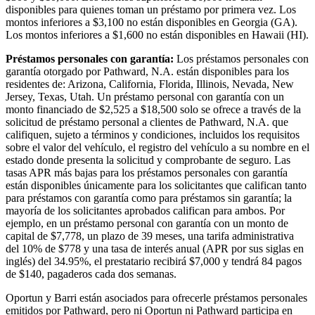
disponibles para quienes toman un préstamo por primera vez. Los
montos inferiores a $3,100 no están disponibles en Georgia (GA).
Los montos inferiores a $1,600 no están disponibles en Hawaii (HI).
Préstamos personales con garantía:
Los préstamos personales con
garantía otorgado por Pathward, N.A. están disponibles para los
residentes de: Arizona, California, Florida, Illinois, Nevada, New
Jersey, Texas, Utah. Un préstamo personal con garantía con un
monto financiado de $2,525 a $18,500 solo se ofrece a través de la
solicitud de préstamo personal a clientes de Pathward, N.A. que
califiquen, sujeto a términos y condiciones, incluidos los requisitos
sobre el valor del vehículo, el registro del vehículo a su nombre en el
estado donde presenta la solicitud y comprobante de seguro. Las
tasas APR más bajas para los préstamos personales con garantía
están disponibles únicamente para los solicitantes que califican tanto
para préstamos con garantía como para préstamos sin garantía; la
mayoría de los solicitantes aprobados califican para ambos. Por
ejemplo, en un préstamo personal con garantía con un monto de
capital de $7,778, un plazo de 39 meses, una tarifa administrativa
del 10% de $778 y una tasa de interés anual (APR por sus siglas en
inglés) del 34.95%, el prestatario recibirá $7,000 y tendrá 84 pagos
de $140, pagaderos cada dos semanas.
Oportun y Barri están asociados para ofrecerle préstamos personales
emitidos por Pathward, pero ni Oportun ni Pathward participa en