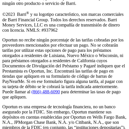
ningún otro producto o servicio de Barri.
®
©2023 Barri
y su logotipo característico, son marcas comerciales
de Barri Financial Group
.
Todos los derechos reservados. Barri
Money Services, LLC es una compañía de transmisión de dinero
con licencia. NMLS: #937962
Oportun no recibe ningún porcentaje de las tarifas cobradas por los
proveedores mencionados por efectuar un pago. No se cobrarán
tarifas por utilizar estas opciones de pago para los préstamos
otorgados a residentes de Luisiana, Nuevo México o Wisconsin, ni
para préstamos otorgados a residentes de California cuyos
Documentos de Divulgación del Préstamo y Pagaré indiquen que el
Prestamista es Oportun, Inc. Encontrará las tarifas de pago en
tiendas que apliquen en su formulario de código de barras de
PayNearMe. Si en ese formulario figura alguna tarifa, al pagar con
su tarjeta de débito se le cobrará la tarifa indicada anteriormente.
Puede llamar al
(866) 488-6090
para determinar las tasas de pago
que apliquen.
Oportun es una empresa de tecnología financiera, no un banco
asegurado por la FDIC. Sin embargo, Oportun mantiene sus
depósitos en cuentas establecidas por Oportun en Wells Fargo Bank,
N.A., JPMorgan Chase Bank, N.A. y/o Citibank, N.A., que son
miembros de la FDIC (en conjunto, las “instituciones depositarias”).