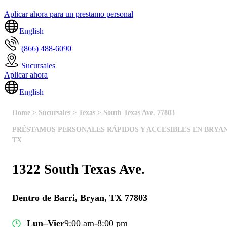
Aplicar ahora para un prestamo personal
English
(866) 488-6090
Sucursales
Aplicar ahora
English
Home
>
Sucursales
>
Texas
> South Texas Ave. 77803
PRÉSTAMOS PERSONALES RÁPIDOS Y ACCESIBLES EN BRYAN
TX
1322 South Texas Ave.
Dentro de Barri, Bryan, TX 77803
Lun–Vier
9:00 am-8:00 pm