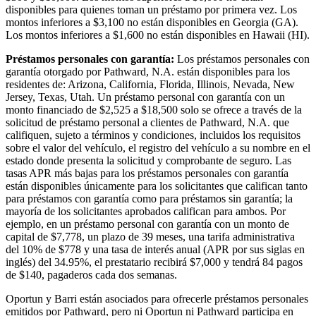
disponibles para quienes toman un préstamo por primera vez. Los
montos inferiores a $3,100 no están disponibles en Georgia (GA).
Los montos inferiores a $1,600 no están disponibles en Hawaii (HI).
Préstamos personales con garantía:
Los préstamos personales con
garantía otorgado por Pathward, N.A. están disponibles para los
residentes de: Arizona, California, Florida, Illinois, Nevada, New
Jersey, Texas, Utah. Un préstamo personal con garantía con un
monto financiado de $2,525 a $18,500 solo se ofrece a través de la
solicitud de préstamo personal a clientes de Pathward, N.A. que
califiquen, sujeto a términos y condiciones, incluidos los requisitos
sobre el valor del vehículo, el registro del vehículo a su nombre en el
estado donde presenta la solicitud y comprobante de seguro. Las
tasas APR más bajas para los préstamos personales con garantía
están disponibles únicamente para los solicitantes que califican tanto
para préstamos con garantía como para préstamos sin garantía; la
mayoría de los solicitantes aprobados califican para ambos. Por
ejemplo, en un préstamo personal con garantía con un monto de
capital de $7,778, un plazo de 39 meses, una tarifa administrativa
del 10% de $778 y una tasa de interés anual (APR por sus siglas en
inglés) del 34.95%, el prestatario recibirá $7,000 y tendrá 84 pagos
de $140, pagaderos cada dos semanas.
Oportun y Barri están asociados para ofrecerle préstamos personales
emitidos por Pathward, pero ni Oportun ni Pathward participa en