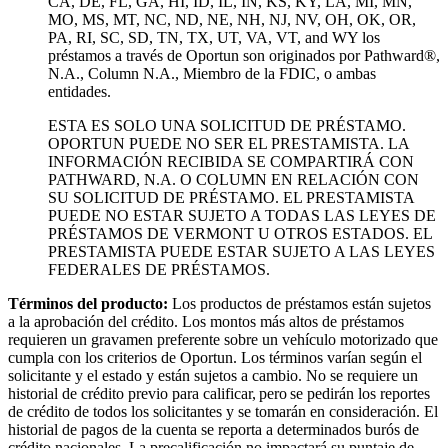
CA, DE, FL, GA, HI, ID, IL, IN, KS, KY, LA, MI, MN,
MO, MS, MT, NC, ND, NE, NH, NJ, NV, OH, OK, OR,
PA, RI, SC, SD, TN, TX, UT, VA, VT, and WY los
préstamos a través de Oportun son originados por Pathward®,
N.A., Column N.A., Miembro de la FDIC, o ambas
entidades.
ESTA ES SOLO UNA SOLICITUD DE PRÉSTAMO.
OPORTUN PUEDE NO SER EL PRESTAMISTA. LA
INFORMACIÓN RECIBIDA SE COMPARTIRÁ CON
PATHWARD, N.A. O COLUMN EN RELACIÓN CON
SU SOLICITUD DE PRÉSTAMO. EL PRESTAMISTA
PUEDE NO ESTAR SUJETO A TODAS LAS LEYES DE
PRÉSTAMOS DE VERMONT U OTROS ESTADOS. EL
PRESTAMISTA PUEDE ESTAR SUJETO A LAS LEYES
FEDERALES DE PRÉSTAMOS.
Términos del producto:
Los productos de préstamos están sujetos
a la aprobación del crédito. Los montos más altos de préstamos
requieren un gravamen preferente sobre un vehículo motorizado que
cumpla con los criterios de Oportun. Los términos varían según el
solicitante y el estado y están sujetos a cambio. No se requiere un
historial de crédito previo para calificar, pero se pedirán los reportes
de crédito de todos los solicitantes y se tomarán en consideración. El
historial de pagos de la cuenta se reporta a determinados burós de
crédito nacionales. La precalificación no impactará su puntaje de