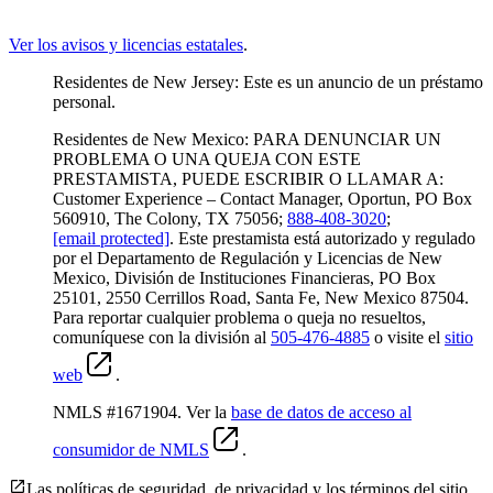
Ver los avisos y licencias estatales
.
Residentes de New Jersey: Este es un anuncio de un préstamo
personal.
Residentes de New Mexico: PARA DENUNCIAR UN
PROBLEMA O UNA QUEJA CON ESTE
PRESTAMISTA, PUEDE ESCRIBIR O LLAMAR A:
Customer Experience – Contact Manager, Oportun, PO Box
560910, The Colony, TX 75056;
888-408-3020
;
[email protected]
. Este prestamista está autorizado y regulado
por el Departamento de Regulación y Licencias de New
Mexico, División de Instituciones Financieras, PO Box
25101, 2550 Cerrillos Road, Santa Fe, New Mexico 87504.
Para reportar cualquier problema o queja no resueltos,
comuníquese con la división al
505-476-4885
o visite el
sitio
web
.
NMLS #1671904. Ver la
base de datos de acceso al
consumidor de NMLS
.
Las políticas de seguridad, de privacidad y los términos del sitio