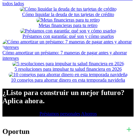
todos lados
Cómo liquidar la deuda de tus tarjetas de crédito
Metas financieras para tu retiro
Préstamos con garantía: qué son y cómo usarlos
Cómo amortizar un préstamo: 7 maneras de pagar antes y ahorrar
intereses
5 resoluciones para impulsar tu salud financiera en 2026
10 consejos para ahorrar dinero en esta temporada navideña
¿Listo para construir un mejor futuro?
Aplica ahora.
Préstamos personales
Ahorros
Oportun