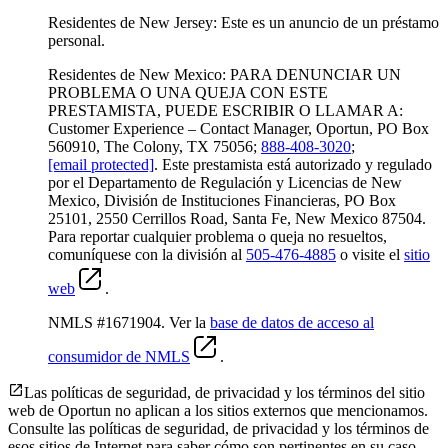
Residentes de New Jersey: Este es un anuncio de un préstamo
personal.
Residentes de New Mexico: PARA DENUNCIAR UN
PROBLEMA O UNA QUEJA CON ESTE
PRESTAMISTA, PUEDE ESCRIBIR O LLAMAR A:
Customer Experience – Contact Manager, Oportun, PO Box
560910, The Colony, TX 75056;
888-408-3020
;
[email protected]
. Este prestamista está autorizado y regulado
por el Departamento de Regulación y Licencias de New
Mexico, División de Instituciones Financieras, PO Box
25101, 2550 Cerrillos Road, Santa Fe, New Mexico 87504.
Para reportar cualquier problema o queja no resueltos,
comuníquese con la división al
505-476-4885
o visite el
sitio
web
.
NMLS #1671904. Ver la
base de datos de acceso al
consumidor de NMLS
.
Las políticas de seguridad, de privacidad y los términos del sitio
web de Oportun no aplican a los sitios externos que mencionamos.
Consulte las políticas de seguridad, de privacidad y los términos de
esos sitios de Internet para saber cómo son pertinentes en su caso.