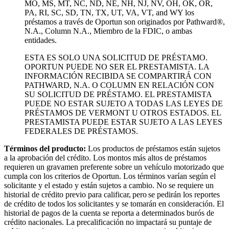
MO, MS, MT, NC, ND, NE, NH, NJ, NV, OH, OK, OR,
PA, RI, SC, SD, TN, TX, UT, VA, VT, and WY los
préstamos a través de Oportun son originados por Pathward®,
N.A., Column N.A., Miembro de la FDIC, o ambas
entidades.
ESTA ES SOLO UNA SOLICITUD DE PRÉSTAMO.
OPORTUN PUEDE NO SER EL PRESTAMISTA. LA
INFORMACIÓN RECIBIDA SE COMPARTIRÁ CON
PATHWARD, N.A. O COLUMN EN RELACIÓN CON
SU SOLICITUD DE PRÉSTAMO. EL PRESTAMISTA
PUEDE NO ESTAR SUJETO A TODAS LAS LEYES DE
PRÉSTAMOS DE VERMONT U OTROS ESTADOS. EL
PRESTAMISTA PUEDE ESTAR SUJETO A LAS LEYES
FEDERALES DE PRÉSTAMOS.
Términos del producto:
Los productos de préstamos están sujetos
a la aprobación del crédito. Los montos más altos de préstamos
requieren un gravamen preferente sobre un vehículo motorizado que
cumpla con los criterios de Oportun. Los términos varían según el
solicitante y el estado y están sujetos a cambio. No se requiere un
historial de crédito previo para calificar, pero se pedirán los reportes
de crédito de todos los solicitantes y se tomarán en consideración. El
historial de pagos de la cuenta se reporta a determinados burós de
crédito nacionales. La precalificación no impactará su puntaje de