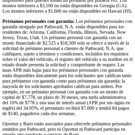
disponibles para quienes toman un préstamo por primera vez. Los
montos inferiores a $3,100 no están disponibles en Georgia (GA).
Los montos inferiores a $1,600 no están disponibles en Hawaii (HI).
Préstamos personales con garantía:
Los préstamos personales con
garantía otorgado por Pathward, N.A. están disponibles para los
residentes de: Arizona, California, Florida, Illinois, Nevada, New
Jersey, Texas, Utah. Un préstamo personal con garantía con un
monto financiado de $2,525 a $18,500 solo se ofrece a través de la
solicitud de préstamo personal a clientes de Pathward, N.A. que
califiquen, sujeto a términos y condiciones, incluidos los requisitos
sobre el valor del vehículo, el registro del vehículo a su nombre en el
estado donde presenta la solicitud y comprobante de seguro. Las
tasas APR más bajas para los préstamos personales con garantía
están disponibles únicamente para los solicitantes que califican tanto
para préstamos con garantía como para préstamos sin garantía; la
mayoría de los solicitantes aprobados califican para ambos. Por
ejemplo, en un préstamo personal con garantía con un monto de
capital de $7,778, un plazo de 39 meses, una tarifa administrativa
del 10% de $778 y una tasa de interés anual (APR por sus siglas en
inglés) del 34.95%, el prestatario recibirá $7,000 y tendrá 84 pagos
de $140, pagaderos cada dos semanas.
Oportun y Barri están asociados para ofrecerle préstamos personales
emitidos por Pathward, pero ni Oportun ni Pathward participa en
ningún otro producto o servicio de Barri.