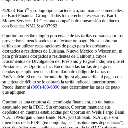
®
©2023 Barri
y su logotipo característico, son marcas comerciales
de Barri Financial Group
.
Todos los derechos reservados. Barri
Money Services, LLC es una compañía de transmisión de dinero
con licencia. NMLS: #937962
Oportun no recibe ningún porcentaje de las tarifas cobradas por los
proveedores mencionados por efectuar un pago. No se cobrarán
tarifas por utilizar estas opciones de pago para los préstamos
otorgados a residentes de Luisiana, Nuevo México o Wisconsin, ni
para préstamos otorgados a residentes de California cuyos
Documentos de Divulgación del Préstamo y Pagaré indiquen que el
Prestamista es Oportun, Inc. Encontrará las tarifas de pago en
tiendas que apliquen en su formulario de código de barras de
PayNearMe. Si en ese formulario figura alguna tarifa, al pagar con
su tarjeta de débito se le cobrará la tarifa indicada anteriormente.
Puede llamar al
(866) 488-6090
para determinar las tasas de pago
que apliquen.
Oportun es una empresa de tecnología financiera, no un banco
asegurado por la FDIC. Sin embargo, Oportun mantiene sus
depósitos en cuentas establecidas por Oportun en Wells Fargo Bank,
N.A., JPMorgan Chase Bank, N.A. y/o Citibank, N.A., que son
miembros de la FDIC (en conjunto, las “instituciones depositarias”).
Esos depósitos son elegibles para el seguro de la FDIC sobre una