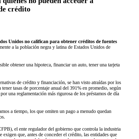
a quienes no pueden acceder a
de crédito
dos Unidos no califican para obtener créditos de fuentes
mente a la población negra y latina de Estados Unidos de
osible obtener una hipoteca, financiar un auto, tener una tarjeta
ativas de crédito y financiación, se han visto atraídas por los
 tener tasas de porcentaje anual del 391% en promedio, según
por una reglamentación más rigurosa de los préstamos de día
réstamos a tiempo, los que omiten un pago a menudo quedan
os.
FPB), el ente regulador del gobierno que controla la industria
 exigen que, antes de conceder el crédito, las entidades que