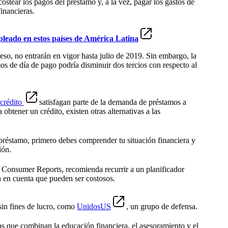
ostear los pagos del préstamo y, a la vez, pagar los gastos de
financieras.
leado en estos países de América Latina
eso, no entrarán en vigor hasta julio de 2019. Sin embargo, la
s de día de pago podría disminuir dos tercios con respecto al
 crédito
satisfagan parte de la demanda de préstamos a
obtener un crédito, existen otras alternativas a las
n préstamo, primero debes comprender tu situación financiera y
ión.
 Consumer Reports, recomienda recurrir a un planificador
n en cuenta que pueden ser costosos.
 sin fines de lucro, como
UnidosUS
, un grupo de defensa.
as que combinan la educación financiera, el asesoramiento y el