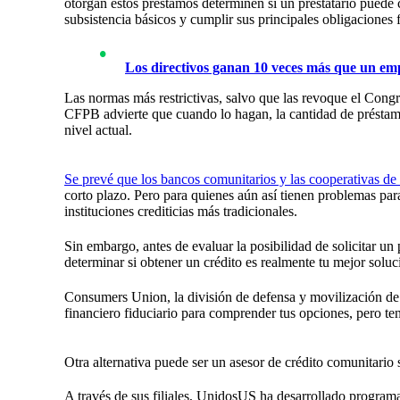
otorgan estos préstamos determinen si un prestatario puede c
subsistencia básicos y cumplir sus principales obligaciones 
Los directivos ganan 10 veces más que un emp
Las normas más restrictivas, salvo que las revoque el Congr
CFPB advierte que cuando lo hagan, la cantidad de préstamo
nivel actual.
Se prevé que los bancos comunitarios y las cooperativas de
corto plazo. Pero para quienes aún así tienen problemas para 
instituciones crediticias más tradicionales.
Sin embargo, antes de evaluar la posibilidad de solicitar u
determinar si obtener un crédito es realmente tu mejor soluc
Consumers Union, la división de defensa y movilización de
financiero fiduciario para comprender tus opciones, pero te
Otra alternativa puede ser un asesor de crédito comunitario
A través de sus filiales, UnidosUS ha desarrollado program