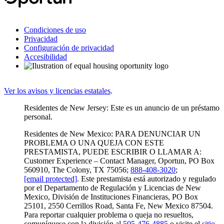
Condiciones de uso
Privacidad
Configuración de privacidad
Accesibilidad
Ver los avisos y licencias estatales
.
Residentes de New Jersey: Este es un anuncio de un préstamo
personal.
Residentes de New Mexico: PARA DENUNCIAR UN
PROBLEMA O UNA QUEJA CON ESTE
PRESTAMISTA, PUEDE ESCRIBIR O LLAMAR A:
Customer Experience – Contact Manager, Oportun, PO Box
560910, The Colony, TX 75056;
888-408-3020
;
[email protected]
. Este prestamista está autorizado y regulado
por el Departamento de Regulación y Licencias de New
Mexico, División de Instituciones Financieras, PO Box
25101, 2550 Cerrillos Road, Santa Fe, New Mexico 87504.
Para reportar cualquier problema o queja no resueltos,
comuníquese con la división al
505-476-4885
o visite el
sitio