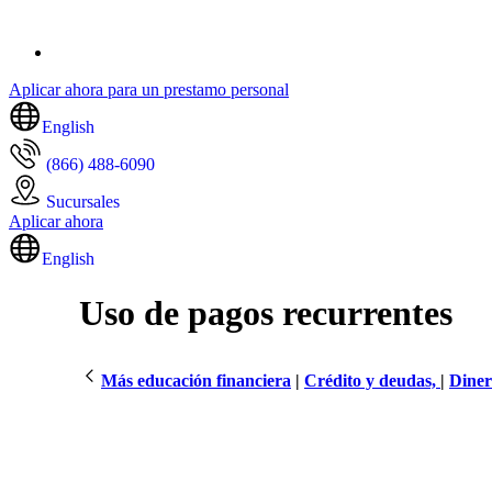
Aplicar ahora para un prestamo personal
English
(866) 488-6090
Sucursales
Aplicar ahora
English
Uso de pagos recurrentes
Más educación financiera
|
Crédito y deudas,
|
Dine